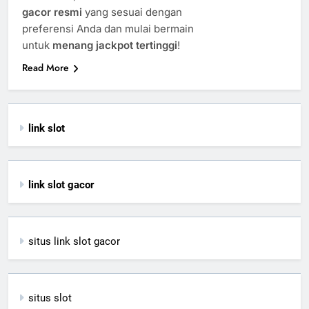
gacor resmi
yang sesuai dengan
preferensi Anda dan mulai bermain
untuk
menang jackpot tertinggi
!
Read More
link slot
link slot gacor
situs link slot gacor
situs slot