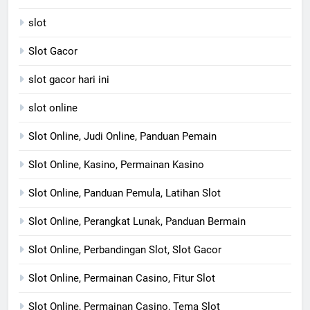
slot
Slot Gacor
slot gacor hari ini
slot online
Slot Online, Judi Online, Panduan Pemain
Slot Online, Kasino, Permainan Kasino
Slot Online, Panduan Pemula, Latihan Slot
Slot Online, Perangkat Lunak, Panduan Bermain
Slot Online, Perbandingan Slot, Slot Gacor
Slot Online, Permainan Casino, Fitur Slot
Slot Online, Permainan Casino, Tema Slot