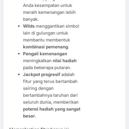
Anda kesempatan untuk
meraih kemenangan lebih
banyak.
Wilds
menggantikan simbol
lain di gulungan untuk
membantu membentuk
kombinasi pemenang
.
Pengali kemenangan
meningkatkan
nilai hadiah
pada beberapa putaran.
Jackpot progresif
adalah
fitur yang terus bertambah
seiring dengan
bertambahnya taruhan dari
seluruh dunia, memberikan
potensi hadiah yang sangat
besar
.