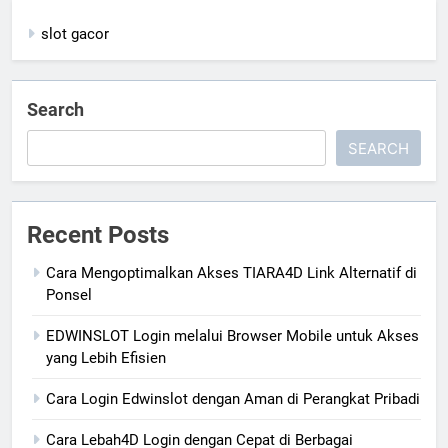
slot gacor
Search
SEARCH
Recent Posts
Cara Mengoptimalkan Akses TIARA4D Link Alternatif di
Ponsel
EDWINSLOT Login melalui Browser Mobile untuk Akses
yang Lebih Efisien
Cara Login Edwinslot dengan Aman di Perangkat Pribadi
Cara Lebah4D Login dengan Cepat di Berbagai