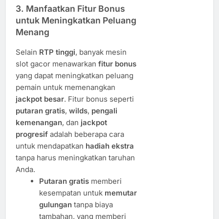
3.
Manfaatkan Fitur Bonus
untuk Meningkatkan Peluang
Menang
Selain
RTP tinggi
, banyak mesin
slot gacor menawarkan
fitur bonus
yang dapat meningkatkan peluang
pemain untuk memenangkan
jackpot besar
. Fitur bonus seperti
putaran gratis
,
wilds
,
pengali
kemenangan
, dan
jackpot
progresif
adalah beberapa cara
untuk mendapatkan
hadiah ekstra
tanpa harus meningkatkan taruhan
Anda.
Putaran gratis
memberi
kesempatan untuk
memutar
gulungan
tanpa biaya
tambahan, yang memberi