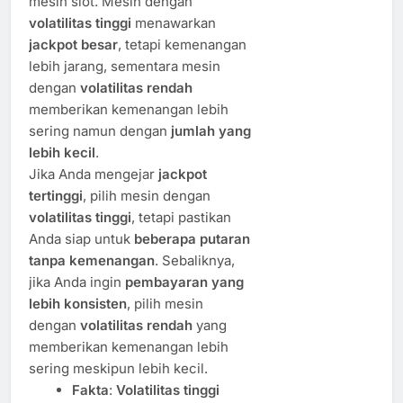
mesin slot. Mesin dengan
volatilitas tinggi
menawarkan
jackpot besar
, tetapi kemenangan
lebih jarang, sementara mesin
dengan
volatilitas rendah
memberikan kemenangan lebih
sering namun dengan
jumlah yang
lebih kecil
.
Jika Anda mengejar
jackpot
tertinggi
, pilih mesin dengan
volatilitas tinggi
, tetapi pastikan
Anda siap untuk
beberapa putaran
tanpa kemenangan
. Sebaliknya,
jika Anda ingin
pembayaran yang
lebih konsisten
, pilih mesin
dengan
volatilitas rendah
yang
memberikan kemenangan lebih
sering meskipun lebih kecil.
Fakta
:
Volatilitas tinggi