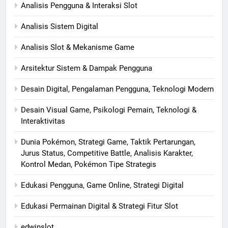
Analisis Pengguna & Interaksi Slot
Analisis Sistem Digital
Analisis Slot & Mekanisme Game
Arsitektur Sistem & Dampak Pengguna
Desain Digital, Pengalaman Pengguna, Teknologi Modern
Desain Visual Game, Psikologi Pemain, Teknologi &
Interaktivitas
Dunia Pokémon, Strategi Game, Taktik Pertarungan,
Jurus Status, Competitive Battle, Analisis Karakter,
Kontrol Medan, Pokémon Tipe Strategis
Edukasi Pengguna, Game Online, Strategi Digital
Edukasi Permainan Digital & Strategi Fitur Slot
edwinslot