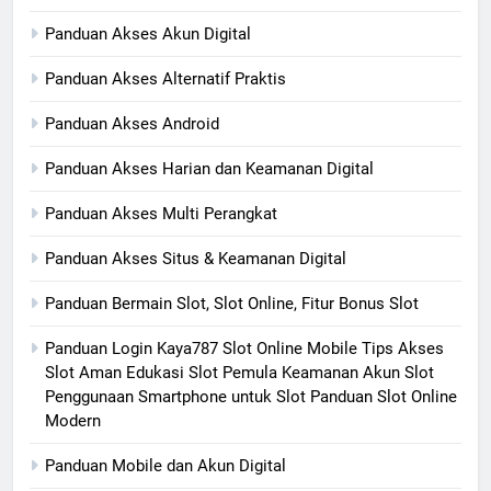
Panduan Akses Akun Digital
Panduan Akses Alternatif Praktis
Panduan Akses Android
Panduan Akses Harian dan Keamanan Digital
Panduan Akses Multi Perangkat
Panduan Akses Situs & Keamanan Digital
Panduan Bermain Slot, Slot Online, Fitur Bonus Slot
Panduan Login Kaya787 Slot Online Mobile Tips Akses
Slot Aman Edukasi Slot Pemula Keamanan Akun Slot
Penggunaan Smartphone untuk Slot Panduan Slot Online
Modern
Panduan Mobile dan Akun Digital