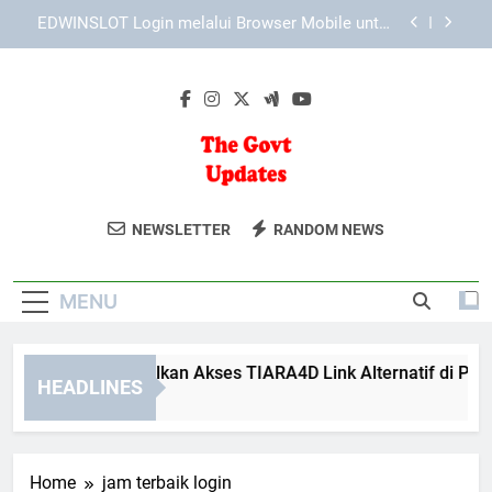
Skip
Cara Login Edwinslot dengan Aman di Perangkat
to
Pribadi
content
Cara Lebah4D Login dengan Cepat di Berbagai
Perangkat secara Aman dan Praktis
Cara Mengoptimalkan Akses TIARA4D Link
Alternatif di Ponsel
EDWINSLOT Login melalui Browser Mobile untuk
Akses yang Lebih Efisien
The Govt
Dapatkan Berita Terkini Dan Update Dari
Cara Login Edwinslot dengan Aman di Perangkat
NEWSLETTER
RANDOM NEWS
Pribadi
Updates
Dunia Pemerintahan Di The Govt
Cara Lebah4D Login dengan Cepat di Berbagai
Updates. Informasi Terpercaya Untuk
Perangkat secara Aman dan Praktis
MENU
Masyarakat.
ra Mengoptimalkan Akses TIARA4D Link Alternatif di Ponsel
HEADLINES
Weeks Ago
Home
jam terbaik login