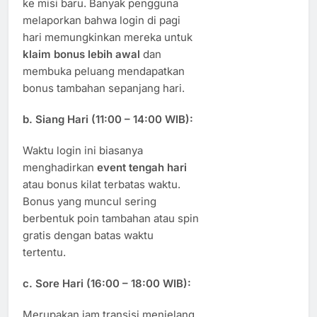
ke misi baru. Banyak pengguna
melaporkan bahwa login di pagi
hari memungkinkan mereka untuk
klaim bonus lebih awal
dan
membuka peluang mendapatkan
bonus tambahan sepanjang hari.
b. Siang Hari (11:00 – 14:00 WIB):
Waktu login ini biasanya
menghadirkan
event tengah hari
atau bonus kilat terbatas waktu.
Bonus yang muncul sering
berbentuk poin tambahan atau spin
gratis dengan batas waktu
tertentu.
c. Sore Hari (16:00 – 18:00 WIB):
Merupakan jam transisi menjelang