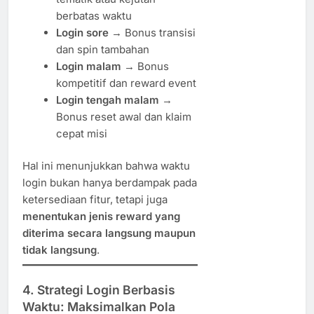
berbatas waktu
Login sore
→ Bonus transisi
dan spin tambahan
Login malam
→ Bonus
kompetitif dan reward event
Login tengah malam
→
Bonus reset awal dan klaim
cepat misi
Hal ini menunjukkan bahwa waktu
login bukan hanya berdampak pada
ketersediaan fitur, tetapi juga
menentukan jenis reward yang
diterima secara langsung maupun
tidak langsung
.
4. Strategi Login Berbasis
Waktu: Maksimalkan Pola