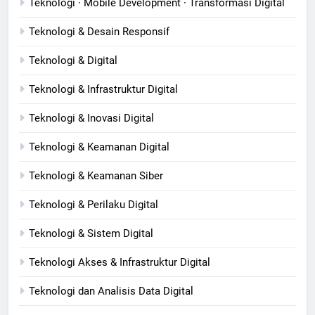
Teknologi · Mobile Development · Transformasi Digital
Teknologi & Desain Responsif
Teknologi & Digital
Teknologi & Infrastruktur Digital
Teknologi & Inovasi Digital
Teknologi & Keamanan Digital
Teknologi & Keamanan Siber
Teknologi & Perilaku Digital
Teknologi & Sistem Digital
Teknologi Akses & Infrastruktur Digital
Teknologi dan Analisis Data Digital