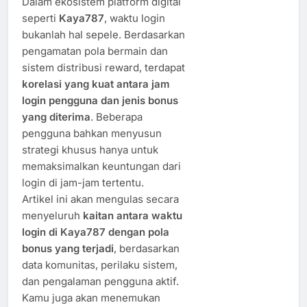
Dalam ekosistem platform digital
seperti
Kaya787
, waktu login
bukanlah hal sepele. Berdasarkan
pengamatan pola bermain dan
sistem distribusi reward, terdapat
korelasi yang kuat antara jam
login pengguna dan jenis bonus
yang diterima
. Beberapa
pengguna bahkan menyusun
strategi khusus hanya untuk
memaksimalkan keuntungan dari
login di jam-jam tertentu.
Artikel ini akan mengulas secara
menyeluruh
kaitan antara waktu
login di Kaya787 dengan pola
bonus yang terjadi
, berdasarkan
data komunitas, perilaku sistem,
dan pengalaman pengguna aktif.
Kamu juga akan menemukan