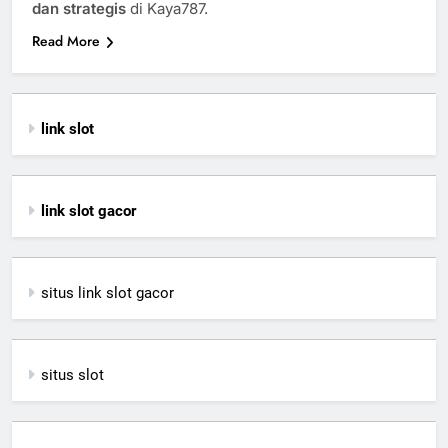
dan strategis
di Kaya787.
Read More
link slot
link slot gacor
situs link slot gacor
situs slot