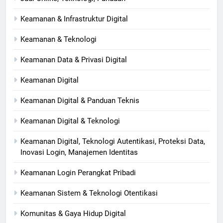
Keamanan & Infrastruktur Digital
Keamanan & Teknologi
Keamanan Data & Privasi Digital
Keamanan Digital
Keamanan Digital & Panduan Teknis
Keamanan Digital & Teknologi
Keamanan Digital, Teknologi Autentikasi, Proteksi Data,
Inovasi Login, Manajemen Identitas
Keamanan Login Perangkat Pribadi
Keamanan Sistem & Teknologi Otentikasi
Komunitas & Gaya Hidup Digital