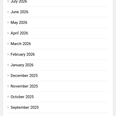
July 2026
June 2026
May 2026
April 2026
March 2026
February 2026
January 2026
December 2025
November 2025
October 2025
September 2025