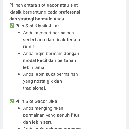
Pilihan antara
slot gacor atau slot
klasik
bergantung pada
preferensi
dan strategi bermain
Anda.
Pilih Slot Klasik Jika:
Anda mencari permainan
sederhana dan tidak terlalu
rumit
.
Anda ingin bermain
dengan
modal kecil dan bertahan
lebih lama
.
Anda lebih suka permainan
yang
nostalgik dan
tradisional
.
Pilih Slot Gacor Jika:
Anda menginginkan
permainan yang
penuh fitur
dan lebih seru
.
Anda ingin
peluang menang