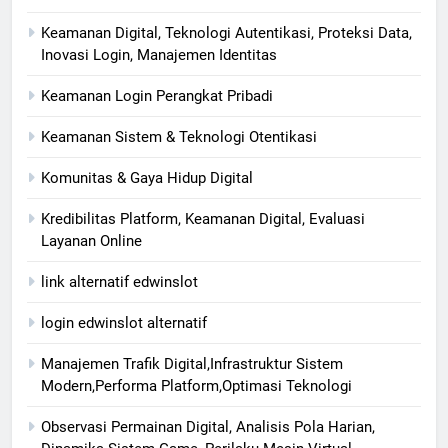
Keamanan Digital, Teknologi Autentikasi, Proteksi Data,
Inovasi Login, Manajemen Identitas
Keamanan Login Perangkat Pribadi
Keamanan Sistem & Teknologi Otentikasi
Komunitas & Gaya Hidup Digital
Kredibilitas Platform, Keamanan Digital, Evaluasi
Layanan Online
link alternatif edwinslot
login edwinslot alternatif
Manajemen Trafik Digital,Infrastruktur Sistem
Modern,Performa Platform,Optimasi Teknologi
Observasi Permainan Digital, Analisis Pola Harian,