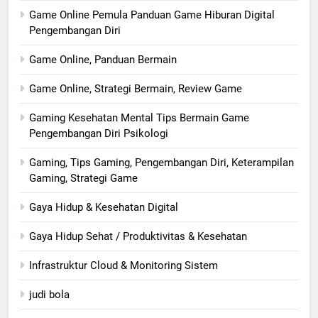
Game Online Pemula Panduan Game Hiburan Digital
Pengembangan Diri
Game Online, Panduan Bermain
Game Online, Strategi Bermain, Review Game
Gaming Kesehatan Mental Tips Bermain Game
Pengembangan Diri Psikologi
Gaming, Tips Gaming, Pengembangan Diri, Keterampilan
Gaming, Strategi Game
Gaya Hidup & Kesehatan Digital
Gaya Hidup Sehat / Produktivitas & Kesehatan
Infrastruktur Cloud & Monitoring Sistem
judi bola