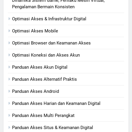
Dinamika Sistem Game, Perilaku Mesin Virtual,
Pengalaman Bermain Konsisten
Optimasi Akses & Infrastruktur Digital
Optimasi Akses Mobile
Optimasi Browser dan Keamanan Akses
Optimasi Koneksi dan Akses Akun
Panduan Akses Akun Digital
Panduan Akses Alternatif Praktis
Panduan Akses Android
Panduan Akses Harian dan Keamanan Digital
Panduan Akses Multi Perangkat
Panduan Akses Situs & Keamanan Digital