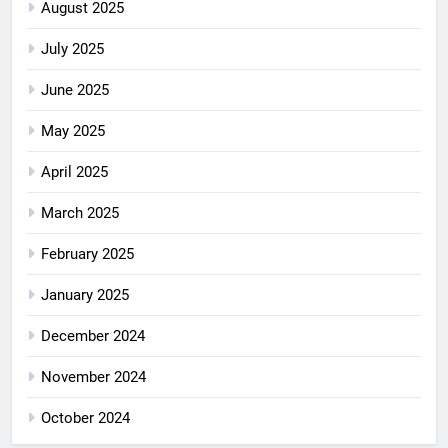
August 2025
July 2025
June 2025
May 2025
April 2025
March 2025
February 2025
January 2025
December 2024
November 2024
October 2024