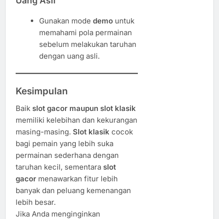
Uang Asli
Gunakan mode
demo
untuk
memahami pola permainan
sebelum melakukan taruhan
dengan uang asli.
Kesimpulan
Baik
slot gacor maupun slot klasik
memiliki kelebihan dan kekurangan
masing-masing.
Slot klasik
cocok
bagi pemain yang lebih suka
permainan sederhana dengan
taruhan kecil, sementara
slot
gacor
menawarkan fitur lebih
banyak dan peluang kemenangan
lebih besar.
Jika Anda menginginkan