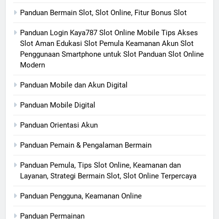
Panduan Bermain Slot, Slot Online, Fitur Bonus Slot
Panduan Login Kaya787 Slot Online Mobile Tips Akses
Slot Aman Edukasi Slot Pemula Keamanan Akun Slot
Penggunaan Smartphone untuk Slot Panduan Slot Online
Modern
Panduan Mobile dan Akun Digital
Panduan Mobile Digital
Panduan Orientasi Akun
Panduan Pemain & Pengalaman Bermain
Panduan Pemula, Tips Slot Online, Keamanan dan
Layanan, Strategi Bermain Slot, Slot Online Terpercaya
Panduan Pengguna, Keamanan Online
Panduan Permainan