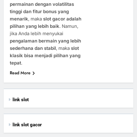
permainan dengan volatilitas
tinggi dan fitur bonus yang
menarik
, maka
slot gacor adalah
pilihan yang lebih baik
. Namun,
jika Anda lebih menyukai
pengalaman bermain yang lebih
sederhana dan stabil
, maka
slot
klasik bisa menjadi pilihan yang
tepat
.
Read More
link slot
link slot gacor