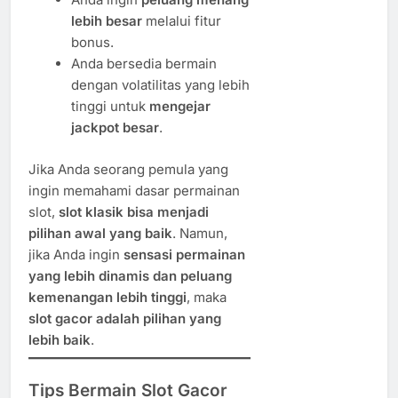
lebih besar
melalui fitur
bonus.
Anda bersedia bermain
dengan volatilitas yang lebih
tinggi untuk
mengejar
jackpot besar
.
Jika Anda seorang pemula yang
ingin memahami dasar permainan
slot,
slot klasik bisa menjadi
pilihan awal yang baik
. Namun,
jika Anda ingin
sensasi permainan
yang lebih dinamis dan peluang
kemenangan lebih tinggi
, maka
slot gacor adalah pilihan yang
lebih baik
.
Tips Bermain Slot Gacor