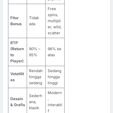
Free
spins,
Fitur
Tidak
multipli
Bonus
ada
er, wild,
scatter
RTP
(Return
90% –
96% ke
to
95%
atas
Player)
Rendah
Sedang
Volatilit
hingga
hingga
as
sedang
tinggi
Modern
Sederh
Desain
,
ana,
& Grafis
interakti
klasik
f