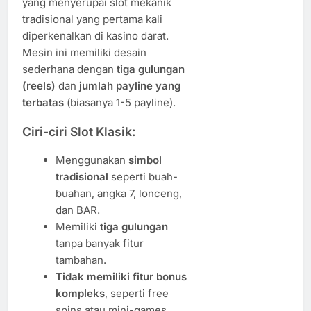
yang menyerupai slot mekanik
tradisional yang pertama kali
diperkenalkan di kasino darat.
Mesin ini memiliki desain
sederhana dengan
tiga gulungan
(reels)
dan
jumlah payline yang
terbatas
(biasanya 1-5 payline).
Ciri-ciri Slot Klasik:
Menggunakan
simbol
tradisional
seperti buah-
buahan, angka 7, lonceng,
dan BAR.
Memiliki
tiga gulungan
tanpa banyak fitur
tambahan.
Tidak memiliki fitur bonus
kompleks
, seperti free
spins atau mini-games.