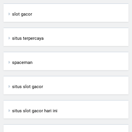
slot gacor
situs terpercaya
spaceman
situs slot gacor
situs slot gacor hari ini