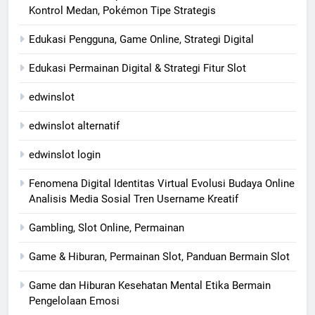
Kontrol Medan, Pokémon Tipe Strategis
Edukasi Pengguna, Game Online, Strategi Digital
Edukasi Permainan Digital & Strategi Fitur Slot
edwinslot
edwinslot alternatif
edwinslot login
Fenomena Digital Identitas Virtual Evolusi Budaya Online
Analisis Media Sosial Tren Username Kreatif
Gambling, Slot Online, Permainan
Game & Hiburan, Permainan Slot, Panduan Bermain Slot
Game dan Hiburan Kesehatan Mental Etika Bermain
Pengelolaan Emosi