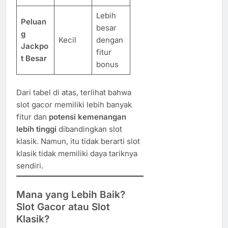
Lebih
Peluan
besar
g
Kecil
dengan
Jackpo
fitur
t Besar
bonus
Dari tabel di atas, terlihat bahwa
slot gacor memiliki lebih banyak
fitur dan
potensi kemenangan
lebih tinggi
dibandingkan slot
klasik. Namun, itu tidak berarti slot
klasik tidak memiliki daya tariknya
sendiri.
Mana yang Lebih Baik?
Slot Gacor atau Slot
Klasik?