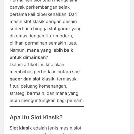
banyak perkembangan sejak
pertama kali diperkenalkan. Dari
mesin slot klasik dengan desain
sederhana hingga
slot gacor
yang
dikemas dengan fitur modern,
pilihan permainan semakin luas.
Namun,
mana yang lebih baik
untuk dimainkan?
Dalam artikel ini, kita akan
membahas perbedaan antara
slot
gacor dan slot klasik
, termasuk
fitur, peluang kemenangan,
strategi bermain, dan mana yang
lebih menguntungkan bagi pemain.
Apa Itu Slot Klasik?
Slot klasik
adalah jenis mesin slot