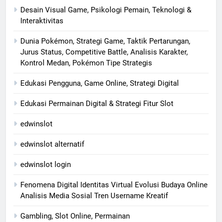
Desain Visual Game, Psikologi Pemain, Teknologi &
Interaktivitas
Dunia Pokémon, Strategi Game, Taktik Pertarungan,
Jurus Status, Competitive Battle, Analisis Karakter,
Kontrol Medan, Pokémon Tipe Strategis
Edukasi Pengguna, Game Online, Strategi Digital
Edukasi Permainan Digital & Strategi Fitur Slot
edwinslot
edwinslot alternatif
edwinslot login
Fenomena Digital Identitas Virtual Evolusi Budaya Online
Analisis Media Sosial Tren Username Kreatif
Gambling, Slot Online, Permainan