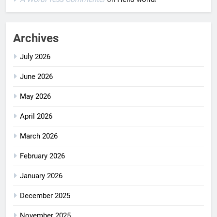
Archives
July 2026
June 2026
May 2026
April 2026
March 2026
February 2026
January 2026
December 2025
November 2025