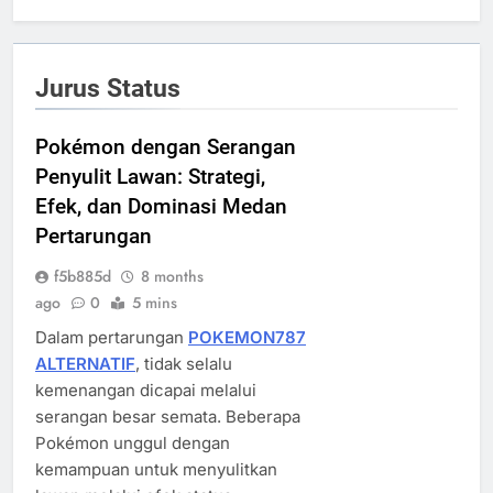
Jurus Status
Pokémon dengan Serangan
Penyulit Lawan: Strategi,
Efek, dan Dominasi Medan
Pertarungan
f5b885d
8 months
ago
0
5 mins
Dalam pertarungan
POKEMON787
ALTERNATIF
, tidak selalu
kemenangan dicapai melalui
serangan besar semata. Beberapa
Pokémon unggul dengan
kemampuan untuk menyulitkan