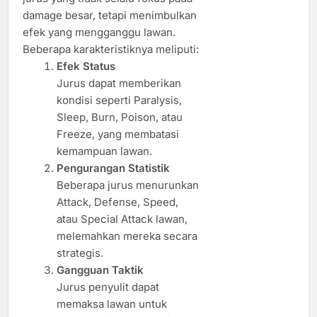
damage besar, tetapi menimbulkan
efek yang mengganggu lawan.
Beberapa karakteristiknya meliputi:
Efek Status
Jurus dapat memberikan
kondisi seperti Paralysis,
Sleep, Burn, Poison, atau
Freeze, yang membatasi
kemampuan lawan.
Pengurangan Statistik
Beberapa jurus menurunkan
Attack, Defense, Speed,
atau Special Attack lawan,
melemahkan mereka secara
strategis.
Gangguan Taktik
Jurus penyulit dapat
memaksa lawan untuk