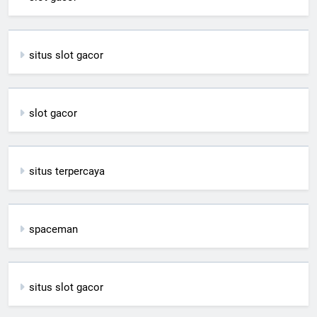
situs slot gacor
slot gacor
situs terpercaya
spaceman
situs slot gacor