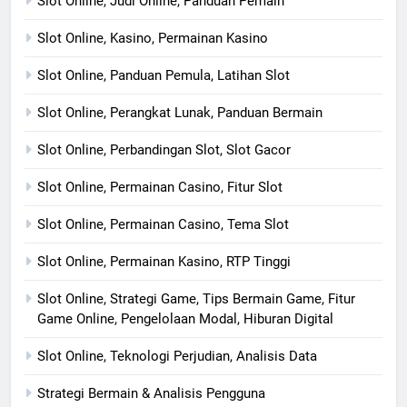
Slot Online, Judi Online, Panduan Pemain
Slot Online, Kasino, Permainan Kasino
Slot Online, Panduan Pemula, Latihan Slot
Slot Online, Perangkat Lunak, Panduan Bermain
Slot Online, Perbandingan Slot, Slot Gacor
Slot Online, Permainan Casino, Fitur Slot
Slot Online, Permainan Casino, Tema Slot
Slot Online, Permainan Kasino, RTP Tinggi
Slot Online, Strategi Game, Tips Bermain Game, Fitur
Game Online, Pengelolaan Modal, Hiburan Digital
Slot Online, Teknologi Perjudian, Analisis Data
Strategi Bermain & Analisis Pengguna