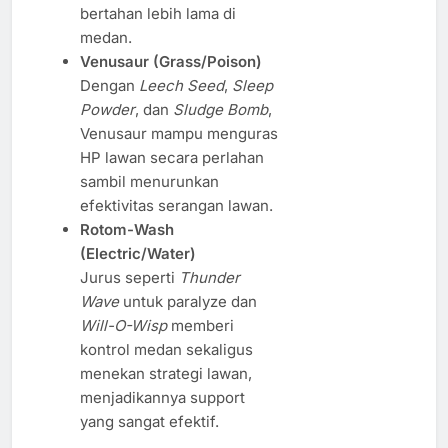
bertahan lebih lama di
medan.
Venusaur (Grass/Poison)
Dengan
Leech Seed
,
Sleep
Powder
, dan
Sludge Bomb
,
Venusaur mampu menguras
HP lawan secara perlahan
sambil menurunkan
efektivitas serangan lawan.
Rotom-Wash
(Electric/Water)
Jurus seperti
Thunder
Wave
untuk paralyze dan
Will-O-Wisp
memberi
kontrol medan sekaligus
menekan strategi lawan,
menjadikannya support
yang sangat efektif.