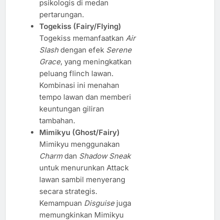
psikologis di medan
pertarungan.
Togekiss (Fairy/Flying)
Togekiss memanfaatkan
Air
Slash
dengan efek
Serene
Grace
, yang meningkatkan
peluang flinch lawan.
Kombinasi ini menahan
tempo lawan dan memberi
keuntungan giliran
tambahan.
Mimikyu (Ghost/Fairy)
Mimikyu menggunakan
Charm
dan
Shadow Sneak
untuk menurunkan Attack
lawan sambil menyerang
secara strategis.
Kemampuan
Disguise
juga
memungkinkan Mimikyu