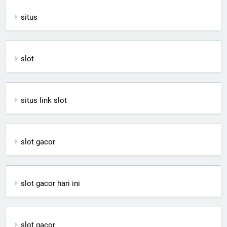
situs
slot
situs link slot
slot gacor
slot gacor hari ini
slot gacor