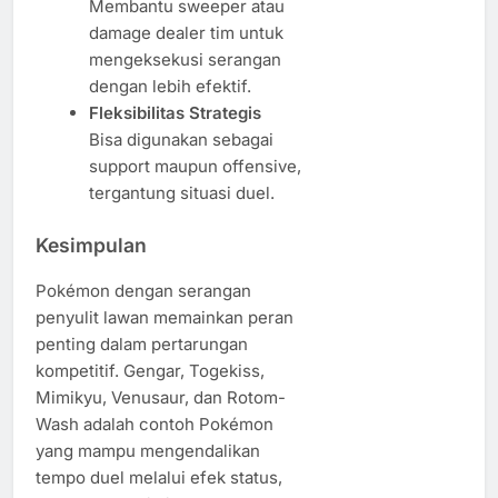
Membantu sweeper atau
damage dealer tim untuk
mengeksekusi serangan
dengan lebih efektif.
Fleksibilitas Strategis
Bisa digunakan sebagai
support maupun offensive,
tergantung situasi duel.
Kesimpulan
Pokémon dengan serangan
penyulit lawan memainkan peran
penting dalam pertarungan
kompetitif. Gengar, Togekiss,
Mimikyu, Venusaur, dan Rotom-
Wash adalah contoh Pokémon
yang mampu mengendalikan
tempo duel melalui efek status,