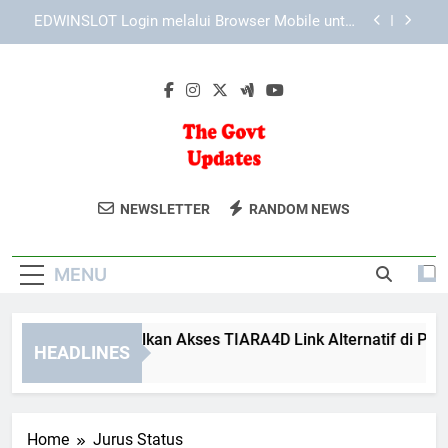
Skip
Cara Login Edwinslot dengan Aman di Perangkat
to
Pribadi
content
Cara Lebah4D Login dengan Cepat di Berbagai
Perangkat secara Aman dan Praktis
Cara Mengoptimalkan Akses TIARA4D Link
Alternatif di Ponsel
EDWINSLOT Login melalui Browser Mobile untuk
Akses yang Lebih Efisien
The Govt
Dapatkan Berita Terkini Dan Update Dari
Cara Login Edwinslot dengan Aman di Perangkat
NEWSLETTER
RANDOM NEWS
Pribadi
Updates
Dunia Pemerintahan Di The Govt
Cara Lebah4D Login dengan Cepat di Berbagai
Updates. Informasi Terpercaya Untuk
Perangkat secara Aman dan Praktis
MENU
Masyarakat.
ra Mengoptimalkan Akses TIARA4D Link Alternatif di Ponsel
HEADLINES
Weeks Ago
Home
Jurus Status