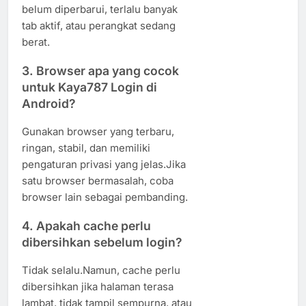
belum diperbarui, terlalu banyak
tab aktif, atau perangkat sedang
berat.
3. Browser apa yang cocok
untuk Kaya787 Login di
Android?
Gunakan browser yang terbaru,
ringan, stabil, dan memiliki
pengaturan privasi yang jelas.Jika
satu browser bermasalah, coba
browser lain sebagai pembanding.
4. Apakah cache perlu
dibersihkan sebelum login?
Tidak selalu.Namun, cache perlu
dibersihkan jika halaman terasa
lambat, tidak tampil sempurna, atau