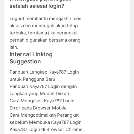
setelah selesai login?
Logout membantu mengakhiri sesi
akses dan mencegah akun tetap
terbuka, terutama jika perangkat
pernah digunakan bersama orang
lain.
Internal Linking
Suggestion
Panduan Lengkap Kaya787 Login
untuk Pengguna Baru
Panduan Kaya787 Login dengan
Langkah yang Mudah Diikuti
Cara Mengatasi Kaya787 Login
Error pada Browser Mobile
Cara Mengoptimalkan Perangkat
sebelum Membuka Kaya787 Login
Kaya787 Login di Browser Chrome: