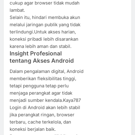
cukup agar browser tidak mudah
lambat.
Selain itu, hindari membuka akun
melalui jaringan publik yang tidak
terlindungi.Untuk akses harian,
koneksi pribadi lebih disarankan
karena lebih aman dan stabil.
Insight Profesional
tentang Akses Android
Dalam pengalaman digital, Android
memberikan fleksibilitas tinggi,
tetapi pengguna tetap perlu
menjaga perangkat agar tidak
menjadi sumber kendala.Kaya787
Login di Android akan lebih stabil
jika perangkat ringan, browser
terbaru, cache terkelola, dan
koneksi berjalan baik.