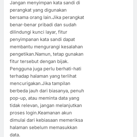
Jangan menyimpan kata sandi di
perangkat yang digunakan
bersama orang lain.Jika perangkat
benar-benar pribadi dan sudah
dilindungi kunci layar, fitur
penyimpanan kata sandi dapat
membantu mengurangi kesalahan
pengetikan.Namun, tetap gunakan
fitur tersebut dengan bijak.
Pengguna juga perlu berhati-hati
terhadap halaman yang terlihat
mencurigakan.Jika tampilan
berbeda jauh dari biasanya, penuh
pop-up, atau meminta data yang
tidak relevan, jangan melanjutkan
proses login.Keamanan akun
dimulai dari kebiasaan memeriksa
halaman sebelum memasukkan
data.