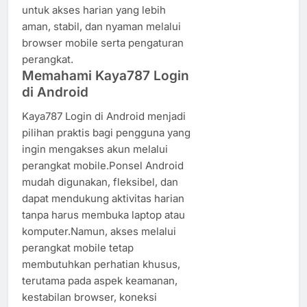
untuk akses harian yang lebih
aman, stabil, dan nyaman melalui
browser mobile serta pengaturan
perangkat.
Memahami Kaya787 Login
di Android
Kaya787 Login di Android menjadi
pilihan praktis bagi pengguna yang
ingin mengakses akun melalui
perangkat mobile.Ponsel Android
mudah digunakan, fleksibel, dan
dapat mendukung aktivitas harian
tanpa harus membuka laptop atau
komputer.Namun, akses melalui
perangkat mobile tetap
membutuhkan perhatian khusus,
terutama pada aspek keamanan,
kestabilan browser, koneksi