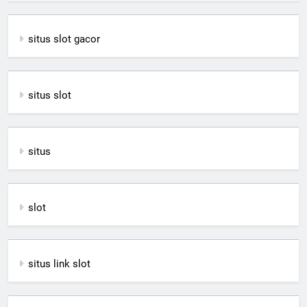
situs slot gacor
situs slot
situs
slot
situs link slot