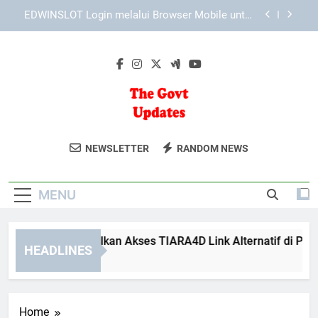
Skip
Cara Login Edwinslot dengan Aman di Perangkat
to
Pribadi
content
Cara Lebah4D Login dengan Cepat di Berbagai
Perangkat secara Aman dan Praktis
Cara Mengoptimalkan Akses TIARA4D Link
Alternatif di Ponsel
EDWINSLOT Login melalui Browser Mobile untuk
Akses yang Lebih Efisien
The Govt
Dapatkan Berita Terkini Dan Update Dari
Cara Login Edwinslot dengan Aman di Perangkat
NEWSLETTER
RANDOM NEWS
Pribadi
Updates
Dunia Pemerintahan Di The Govt
Cara Lebah4D Login dengan Cepat di Berbagai
Updates. Informasi Terpercaya Untuk
Perangkat secara Aman dan Praktis
MENU
Masyarakat.
ra Mengoptimalkan Akses TIARA4D Link Alternatif di Ponsel
HEADLINES
Weeks Ago
Home