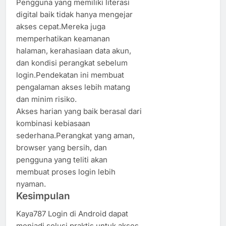
Pengguna yang memiliki literasi
digital baik tidak hanya mengejar
akses cepat.Mereka juga
memperhatikan keamanan
halaman, kerahasiaan data akun,
dan kondisi perangkat sebelum
login.Pendekatan ini membuat
pengalaman akses lebih matang
dan minim risiko.
Akses harian yang baik berasal dari
kombinasi kebiasaan
sederhana.Perangkat yang aman,
browser yang bersih, dan
pengguna yang teliti akan
membuat proses login lebih
nyaman.
Kesimpulan
Kaya787 Login di Android dapat
menjadi solusi praktis untuk akses