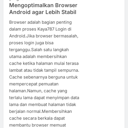
Mengoptimalkan Browser
Android agar Lebih Stabil
Browser adalah bagian penting
dalam proses Kaya787 Login di
Android.Jika browser bermasalah,
proses login juga bisa
terganggu.Salah satu langkah
utama adalah membersihkan
cache ketika halaman mulai terasa
lambat atau tidak tampil sempurna.
Cache sebenarnya berguna untuk
mempercepat pemuatan
halaman.Namun, cache yang
terlalu lama dapat menyimpan data
lama dan membuat halaman tidak
berjalan normal.Membersihkan
cache secara berkala dapat
membantu browser memuat