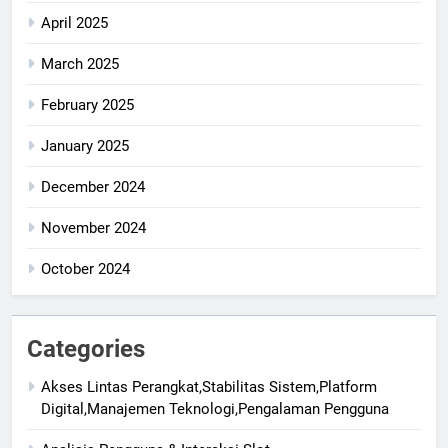
April 2025
March 2025
February 2025
January 2025
December 2024
November 2024
October 2024
Categories
Akses Lintas Perangkat,Stabilitas Sistem,Platform
Digital,Manajemen Teknologi,Pengalaman Pengguna