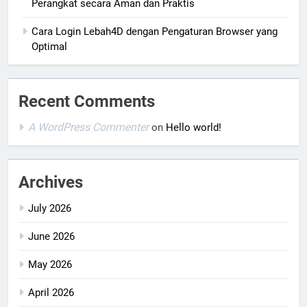
Perangkat secara Aman dan Praktis
Cara Login Lebah4D dengan Pengaturan Browser yang
Optimal
Recent Comments
A WordPress Commenter
on
Hello world!
Archives
July 2026
June 2026
May 2026
April 2026