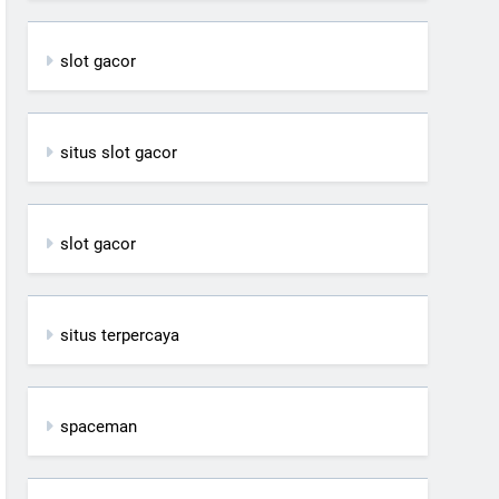
slot gacor
situs slot gacor
slot gacor
situs terpercaya
spaceman