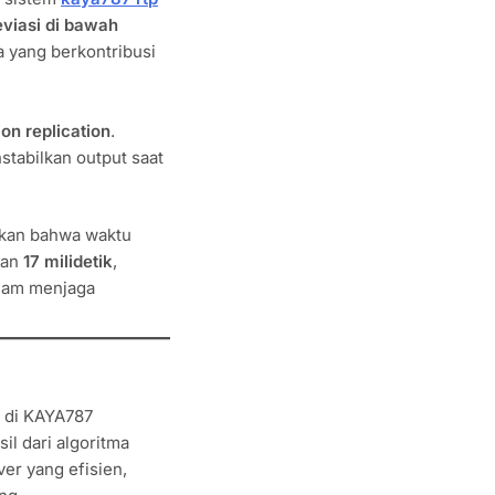
eviasi di bawah
a yang berkontribusi
ion replication
.
stabilkan output saat
ukkan bahwa waktu
kan
17 milidetik
,
alam menjaga
P di KAYA787
l dari algoritma
ver yang efisien,