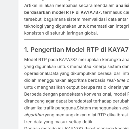
Artikel ini akan membahas secara mendalam
analis
berdasarkan model RTP di KAYA787
, termasuk ca
tersebut, bagaimana sistem memvalidasi data antar 
teknologi yang digunakan untuk memastikan integrit
konsisten di seluruh jaringan global.
1. Pengertian Model RTP di KAYA
Model RTP pada KAYA787 merupakan kerangka analis
yang digunakan untuk memantau kinerja sistem dan
operasional.Data yang dikumpulkan berasal dari int
diolah menggunakan algoritma berbasis
real-time 
untuk menghasilkan output berupa rasio kinerja yan
Berbeda dengan pendekatan konvensional, model 
dirancang agar dapat beradaptasi terhadap peruba
dinamika trafik pengguna.Sistem menggunakan
ada
algorithm
yang memungkinkan nilai RTP dikalibrasi
tren data yang masuk setiap detik.
Dengan metode ini, KAYA787 dapat menjaga kesei