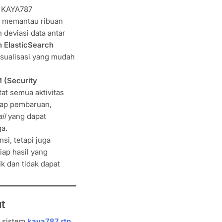
, KAYA787
g memantau ribuan
 deviasi data antar
 ElasticSearch
sualisasi yang mudah
 (Security
at semua aktivitas
iap pembaruan,
il
yang dapat
ga.
si, tetapi juga
tiap hasil yang
k dan tidak dapat
ut
a sistem
kaya787 rtp