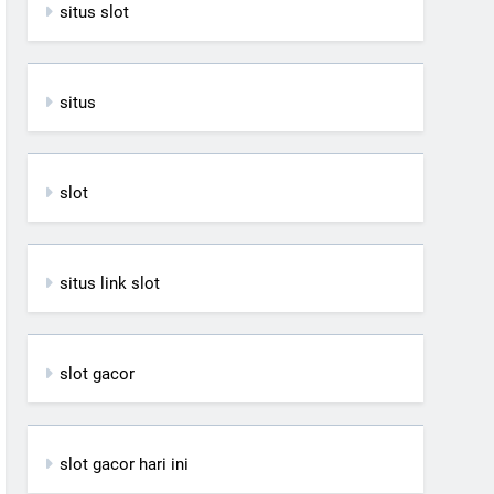
situs slot
situs
slot
situs link slot
slot gacor
slot gacor hari ini