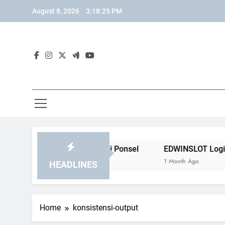
Skip
August 8, 2026
3:18:26 PM
to
content
The
Dapatkan B
Link Alternatif di Ponsel
EDWINSLOT Login melalui Bro
1 Month Ago
HEADLINES
Home
konsistensi-output