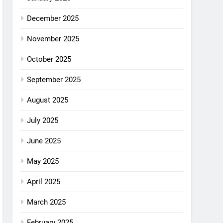
December 2025
November 2025
October 2025
September 2025
August 2025
July 2025
June 2025
May 2025
April 2025
March 2025
February 2025