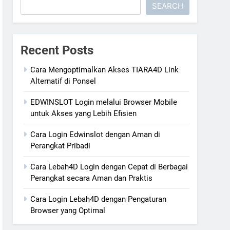
SEARCH
Recent Posts
Cara Mengoptimalkan Akses TIARA4D Link
Alternatif di Ponsel
EDWINSLOT Login melalui Browser Mobile
untuk Akses yang Lebih Efisien
Cara Login Edwinslot dengan Aman di
Perangkat Pribadi
Cara Lebah4D Login dengan Cepat di Berbagai
Perangkat secara Aman dan Praktis
Cara Login Lebah4D dengan Pengaturan
Browser yang Optimal