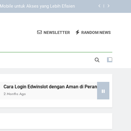
obile untuk Akses yang Lebih Efisien
slot dengan Aman di Perangkat Pribadi
ai Perangkat secara Aman dan Praktis
NEWSLETTER
RANDOM NEWS
es TIARA4D Link Alternatif di Ponsel
 Updates. Informasi Terpercaya Untuk Masyarakat.
obile untuk Akses yang Lebih Efisien
slot dengan Aman di Perangkat Pribadi
ai Perangkat secara Aman dan Praktis
 Edwinslot dengan Aman di Perangkat Pribadi
Cara Leb
2 Months Ag