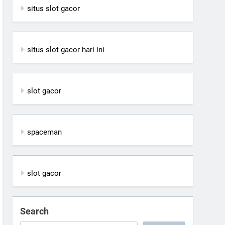
situs slot gacor
situs slot gacor hari ini
slot gacor
spaceman
slot gacor
Search