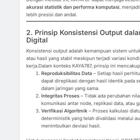
akurasi statistik dan performa komputasi
, menjad
lebih presisi dan andal.
2. Prinsip Konsistensi Output dal
Digital
Konsistensi output adalah kemampuan sistem untuk
atau hasil yang stabil meskipun terjadi variasi kond
kerja.Dalam konteks KAYA787, prinsip ini mencakup
Reproduksibilitas Data
– Setiap hasil perhi
dapat direplikasi dengan hasil identik pada s
dalam jaringan yang sama.
Integritas Proses
– Tidak ada perubahan nila
komunikasi antar node, replikasi data, atau
Verifikasi Algoritmik
– Proses kalkulasi diatu
deterministik yang telah divalidasi melalui au
menimbulkan deviasi hasil.