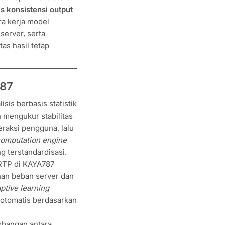
is konsistensi output
ra kerja model
server, serta
as hasil tetap
787
is berbasis statistik
 mengukur stabilitas
eraksi pengguna, lalu
computation engine
g terstandardisasi.
RTP di KAYA787
han beban server dan
ptive learning
 otomatis berdasarkan
mbangan antara