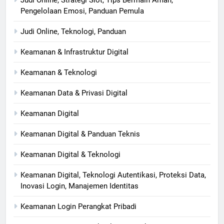
Pengelolaan Emosi, Panduan Pemula
Judi Online, Teknologi, Panduan
Keamanan & Infrastruktur Digital
Keamanan & Teknologi
Keamanan Data & Privasi Digital
Keamanan Digital
Keamanan Digital & Panduan Teknis
Keamanan Digital & Teknologi
Keamanan Digital, Teknologi Autentikasi, Proteksi Data,
Inovasi Login, Manajemen Identitas
Keamanan Login Perangkat Pribadi