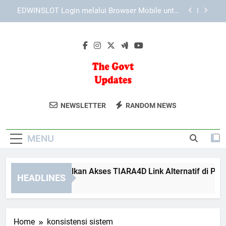
Skip
Cara Login Edwinslot dengan Aman di Perangkat
to
Pribadi
content
Cara Lebah4D Login dengan Cepat di Berbagai
Perangkat secara Aman dan Praktis
Cara Mengoptimalkan Akses TIARA4D Link
Alternatif di Ponsel
EDWINSLOT Login melalui Browser Mobile untuk
Akses yang Lebih Efisien
The Govt
Dapatkan Berita Terkini Dan Update Dari
Cara Login Edwinslot dengan Aman di Perangkat
NEWSLETTER
RANDOM NEWS
Pribadi
Updates
Dunia Pemerintahan Di The Govt
Cara Lebah4D Login dengan Cepat di Berbagai
Updates. Informasi Terpercaya Untuk
Perangkat secara Aman dan Praktis
MENU
Masyarakat.
ra Mengoptimalkan Akses TIARA4D Link Alternatif di Ponsel
HEADLINES
Weeks Ago
Home
konsistensi sistem