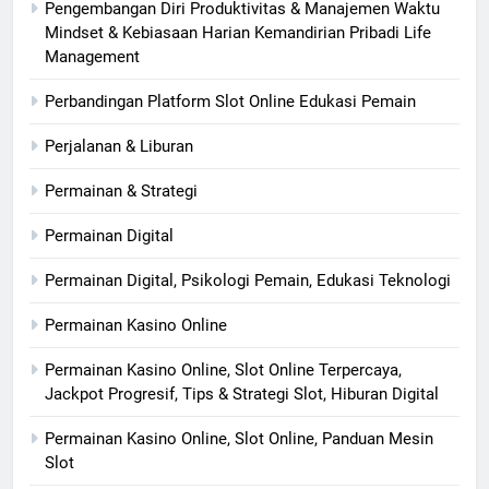
Pengembangan Diri Produktivitas & Manajemen Waktu
Mindset & Kebiasaan Harian Kemandirian Pribadi Life
Management
Perbandingan Platform Slot Online Edukasi Pemain
Perjalanan & Liburan
Permainan & Strategi
Permainan Digital
Permainan Digital, Psikologi Pemain, Edukasi Teknologi
Permainan Kasino Online
Permainan Kasino Online, Slot Online Terpercaya,
Jackpot Progresif, Tips & Strategi Slot, Hiburan Digital
Permainan Kasino Online, Slot Online, Panduan Mesin
Slot