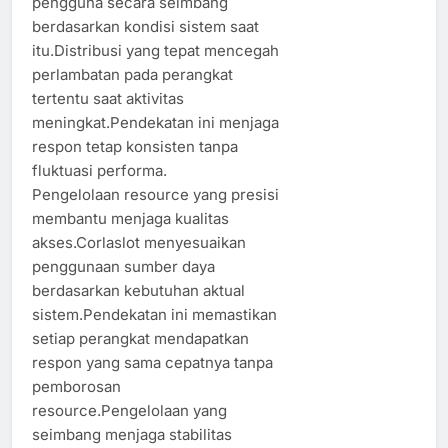
pengguna secara seimbang
berdasarkan kondisi sistem saat
itu.Distribusi yang tepat mencegah
perlambatan pada perangkat
tertentu saat aktivitas
meningkat.Pendekatan ini menjaga
respon tetap konsisten tanpa
fluktuasi performa.
Pengelolaan resource yang presisi
membantu menjaga kualitas
akses.Corlaslot menyesuaikan
penggunaan sumber daya
berdasarkan kebutuhan aktual
sistem.Pendekatan ini memastikan
setiap perangkat mendapatkan
respon yang sama cepatnya tanpa
pemborosan
resource.Pengelolaan yang
seimbang menjaga stabilitas