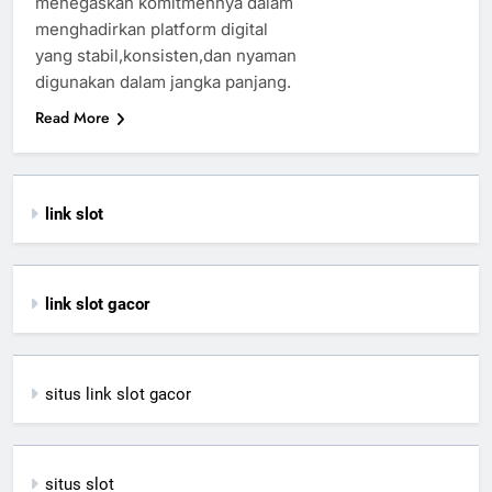
menegaskan komitmennya dalam
menghadirkan platform digital
yang stabil,konsisten,dan nyaman
digunakan dalam jangka panjang.
Read More
link slot
link slot gacor
situs link slot gacor
situs slot