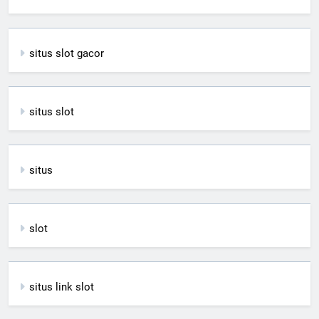
situs slot gacor
situs slot
situs
slot
situs link slot