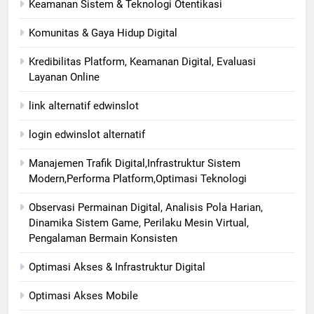
Keamanan Sistem & Teknologi Otentikasi
Komunitas & Gaya Hidup Digital
Kredibilitas Platform, Keamanan Digital, Evaluasi
Layanan Online
link alternatif edwinslot
login edwinslot alternatif
Manajemen Trafik Digital,Infrastruktur Sistem
Modern,Performa Platform,Optimasi Teknologi
Observasi Permainan Digital, Analisis Pola Harian,
Dinamika Sistem Game, Perilaku Mesin Virtual,
Pengalaman Bermain Konsisten
Optimasi Akses & Infrastruktur Digital
Optimasi Akses Mobile