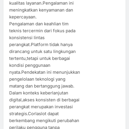
kualitas layanan.Pengalaman ini
meningkatkan kenyamanan dan
kepercayaan.
Pengalaman dan keahlian tim
teknis tercermin dari fokus pada
konsistensi lintas
perangkat.Platform tidak hanya
dirancang untuk satu lingkungan
tertentu,tetapi untuk berbagai
kondisi penggunaan
nyata.Pendekatan ini menunjukkan
pengelolaan teknologi yang
matang dan bertanggung jawab.
Dalam konteks keberlanjutan
digital,akses konsisten di berbagai
perangkat merupakan investasi
strategis.Corlaslot dapat
berkembang mengikuti perubahan
perilaku pengguna tanpa