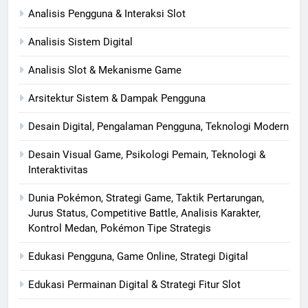
Analisis Pengguna & Interaksi Slot
Analisis Sistem Digital
Analisis Slot & Mekanisme Game
Arsitektur Sistem & Dampak Pengguna
Desain Digital, Pengalaman Pengguna, Teknologi Modern
Desain Visual Game, Psikologi Pemain, Teknologi &
Interaktivitas
Dunia Pokémon, Strategi Game, Taktik Pertarungan,
Jurus Status, Competitive Battle, Analisis Karakter,
Kontrol Medan, Pokémon Tipe Strategis
Edukasi Pengguna, Game Online, Strategi Digital
Edukasi Permainan Digital & Strategi Fitur Slot