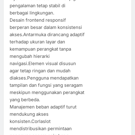
pengalaman tetap stabil di
berbagai lingkungan.
Desain frontend responsif
berperan besar dalam konsistensi
akses.Antarmuka dirancang adaptif
terhadap ukuran layar dan
kemampuan perangkat tanpa
mengubah hierarki
navigasi.Elemen visual disusun
agar tetap ringan dan mudah
diakses.Pengguna mendapatkan
tampilan dan fungsi yang seragam
meskipun menggunakan perangkat
yang berbeda.
Manajemen beban adaptif turut
mendukung akses
konsisten.Corlaslot
mendistribusikan permintaan