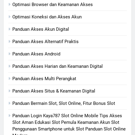
Optimasi Browser dan Keamanan Akses
Optimasi Koneksi dan Akses Akun
Panduan Akses Akun Digital
Panduan Akses Alternatif Praktis
Panduan Akses Android
Panduan Akses Harian dan Keamanan Digital
Panduan Akses Multi Perangkat
Panduan Akses Situs & Keamanan Digital
Panduan Bermain Slot, Slot Online, Fitur Bonus Slot
Panduan Login Kaya787 Slot Online Mobile Tips Akses
Slot Aman Edukasi Slot Pemula Keamanan Akun Slot
Penggunaan Smartphone untuk Slot Panduan Slot Online