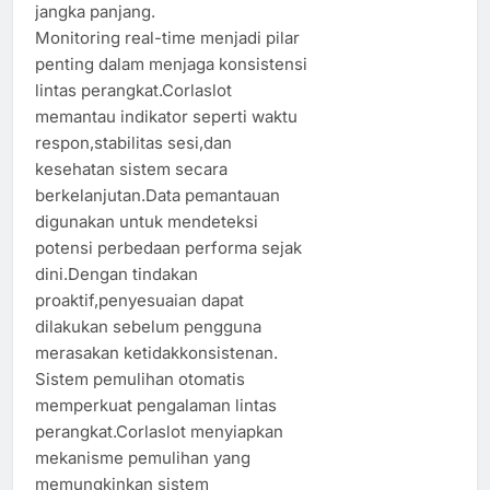
jangka panjang.
Monitoring real-time menjadi pilar
penting dalam menjaga konsistensi
lintas perangkat.Corlaslot
memantau indikator seperti waktu
respon,stabilitas sesi,dan
kesehatan sistem secara
berkelanjutan.Data pemantauan
digunakan untuk mendeteksi
potensi perbedaan performa sejak
dini.Dengan tindakan
proaktif,penyesuaian dapat
dilakukan sebelum pengguna
merasakan ketidakkonsistenan.
Sistem pemulihan otomatis
memperkuat pengalaman lintas
perangkat.Corlaslot menyiapkan
mekanisme pemulihan yang
memungkinkan sistem