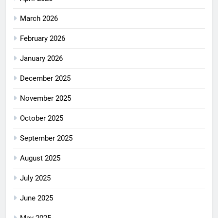
March 2026
February 2026
January 2026
December 2025
November 2025
October 2025
September 2025
August 2025
July 2025
June 2025
May 2025