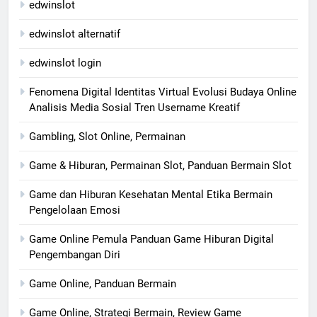
edwinslot
edwinslot alternatif
edwinslot login
Fenomena Digital Identitas Virtual Evolusi Budaya Online
Analisis Media Sosial Tren Username Kreatif
Gambling, Slot Online, Permainan
Game & Hiburan, Permainan Slot, Panduan Bermain Slot
Game dan Hiburan Kesehatan Mental Etika Bermain
Pengelolaan Emosi
Game Online Pemula Panduan Game Hiburan Digital
Pengembangan Diri
Game Online, Panduan Bermain
Game Online, Strategi Bermain, Review Game