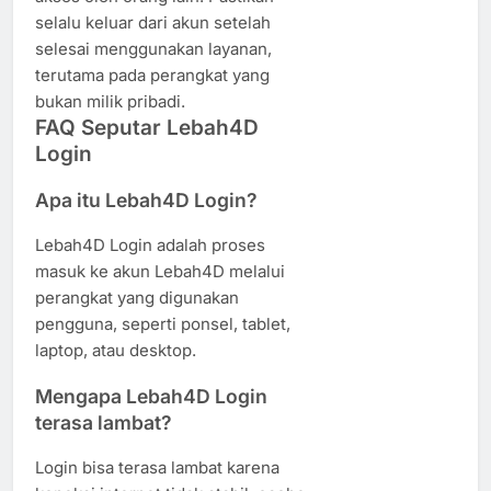
selalu keluar dari akun setelah
selesai menggunakan layanan,
terutama pada perangkat yang
bukan milik pribadi.
FAQ Seputar Lebah4D
Login
Apa itu Lebah4D Login?
Lebah4D Login adalah proses
masuk ke akun Lebah4D melalui
perangkat yang digunakan
pengguna, seperti ponsel, tablet,
laptop, atau desktop.
Mengapa Lebah4D Login
terasa lambat?
Login bisa terasa lambat karena