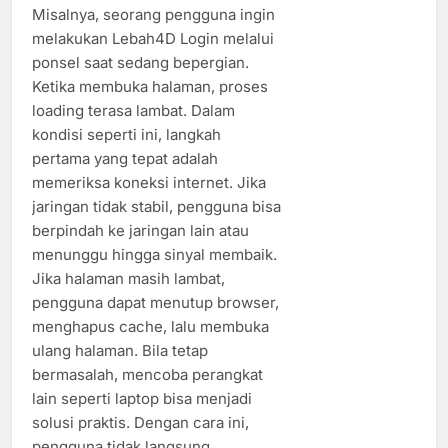
Misalnya, seorang pengguna ingin
melakukan Lebah4D Login melalui
ponsel saat sedang bepergian.
Ketika membuka halaman, proses
loading terasa lambat. Dalam
kondisi seperti ini, langkah
pertama yang tepat adalah
memeriksa koneksi internet. Jika
jaringan tidak stabil, pengguna bisa
berpindah ke jaringan lain atau
menunggu hingga sinyal membaik.
Jika halaman masih lambat,
pengguna dapat menutup browser,
menghapus cache, lalu membuka
ulang halaman. Bila tetap
bermasalah, mencoba perangkat
lain seperti laptop bisa menjadi
solusi praktis. Dengan cara ini,
pengguna tidak langsung