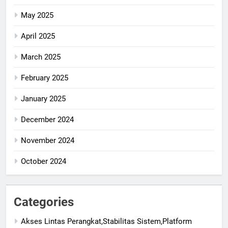
May 2025
April 2025
March 2025
February 2025
January 2025
December 2024
November 2024
October 2024
Categories
Akses Lintas Perangkat,Stabilitas Sistem,Platform