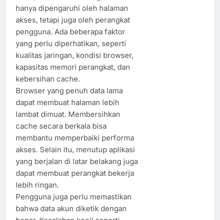
hanya dipengaruhi oleh halaman
akses, tetapi juga oleh perangkat
pengguna. Ada beberapa faktor
yang perlu diperhatikan, seperti
kualitas jaringan, kondisi browser,
kapasitas memori perangkat, dan
kebersihan cache.
Browser yang penuh data lama
dapat membuat halaman lebih
lambat dimuat. Membersihkan
cache secara berkala bisa
membantu memperbaiki performa
akses. Selain itu, menutup aplikasi
yang berjalan di latar belakang juga
dapat membuat perangkat bekerja
lebih ringan.
Pengguna juga perlu memastikan
bahwa data akun diketik dengan