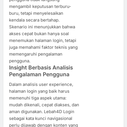
mengambil keputusan terburu-
buru, tetapi menyelesaikan
kendala secara bertahap.
Skenario ini menunjukkan bahwa
akses cepat bukan hanya soal
menemukan halaman login, tetapi
juga memahami faktor teknis yang
memengaruhi pengalaman
pengguna.
Insight Berbasis Analisis
Pengalaman Pengguna
Dalam analisis user experience,
halaman login yang baik harus
memenuhi tiga aspek utama:
mudah dikenali, cepat diakses, dan
aman digunakan. Lebah4D Login
sebagai kata kunci navigasional
perlu dijawab dengan konten yang