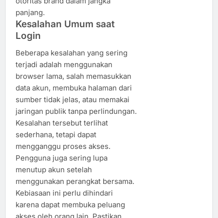
otoritas brand dalam jangka
panjang.
Kesalahan Umum saat
Login
Beberapa kesalahan yang sering
terjadi adalah menggunakan
browser lama, salah memasukkan
data akun, membuka halaman dari
sumber tidak jelas, atau memakai
jaringan publik tanpa perlindungan.
Kesalahan tersebut terlihat
sederhana, tetapi dapat
mengganggu proses akses.
Pengguna juga sering lupa
menutup akun setelah
menggunakan perangkat bersama.
Kebiasaan ini perlu dihindari
karena dapat membuka peluang
akses oleh orang lain. Pastikan