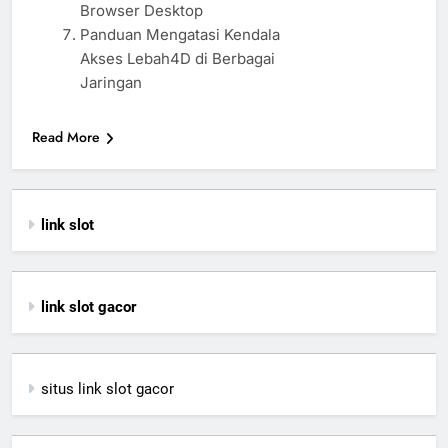
Browser Desktop
Panduan Mengatasi Kendala
Akses Lebah4D di Berbagai
Jaringan
Read More
link slot
link slot gacor
situs link slot gacor