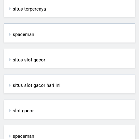
situs terpercaya
spaceman
situs slot gacor
situs slot gacor hari ini
slot gacor
spaceman