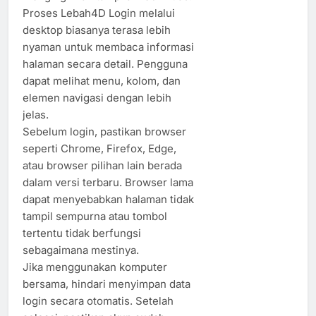
Proses Lebah4D Login melalui
desktop biasanya terasa lebih
nyaman untuk membaca informasi
halaman secara detail. Pengguna
dapat melihat menu, kolom, dan
elemen navigasi dengan lebih
jelas.
Sebelum login, pastikan browser
seperti Chrome, Firefox, Edge,
atau browser pilihan lain berada
dalam versi terbaru. Browser lama
dapat menyebabkan halaman tidak
tampil sempurna atau tombol
tertentu tidak berfungsi
sebagaimana mestinya.
Jika menggunakan komputer
bersama, hindari menyimpan data
login secara otomatis. Setelah