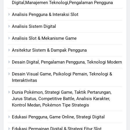
Digital,Manajemen Teknologi,Pengalaman Pengguna
Analisis Pengguna & Interaksi Slot
Analisis Sistem Digital
Analisis Slot & Mekanisme Game
Arsitektur Sistem & Dampak Pengguna
Desain Digital, Pengalaman Pengguna, Teknologi Modern
Desain Visual Game, Psikologi Pemain, Teknologi &
Interaktivitas
Dunia Pokémon, Strategi Game, Taktik Pertarungan,
Jurus Status, Competitive Battle, Analisis Karakter,
Kontrol Medan, Pokémon Tipe Strategis
Edukasi Pengguna, Game Online, Strategi Digital
Edukasi Permainan Digital & Strategi Fitur Slot