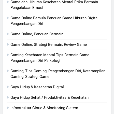
Game dan Hiburan Kesehatan Mental Etika Bermain
Pengelolaan Emosi
Game Online Pemula Panduan Game Hiburan Digital
Pengembangan Diri
Game Online, Panduan Bermain
Game Online, Strategi Bermain, Review Game
Gaming Kesehatan Mental Tips Bermain Game
Pengembangan Diri Psikologi
Gaming, Tips Gaming, Pengembangan Diri, Keterampilan
Gaming, Strategi Game
Gaya Hidup & Kesehatan Digital
Gaya Hidup Sehat / Produktivitas & Kesehatan
Infrastruktur Cloud & Monitoring Sistem