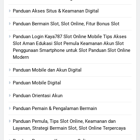
Panduan Akses Situs & Keamanan Digital
Panduan Bermain Slot, Slot Online, Fitur Bonus Slot
Panduan Login Kaya787 Slot Online Mobile Tips Akses
Slot Aman Edukasi Slot Pemula Keamanan Akun Slot
Penggunaan Smartphone untuk Slot Panduan Slot Online
Modern
Panduan Mobile dan Akun Digital
Panduan Mobile Digital
Panduan Orientasi Akun
Panduan Pemain & Pengalaman Bermain
Panduan Pemula, Tips Slot Online, Keamanan dan
Layanan, Strategi Bermain Slot, Slot Online Terpercaya