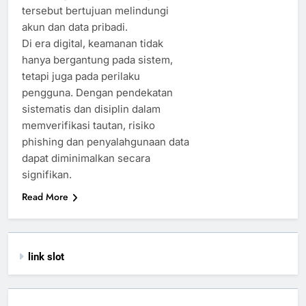
tersebut bertujuan melindungi
akun dan data pribadi.
Di era digital, keamanan tidak
hanya bergantung pada sistem,
tetapi juga pada perilaku
pengguna. Dengan pendekatan
sistematis dan disiplin dalam
memverifikasi tautan, risiko
phishing dan penyalahgunaan data
dapat diminimalkan secara
signifikan.
Read More
link slot