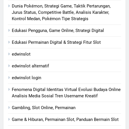
Dunia Pokémon, Strategi Game, Taktik Pertarungan,
Jurus Status, Competitive Battle, Analisis Karakter,
Kontrol Medan, Pokémon Tipe Strategis
Edukasi Pengguna, Game Online, Strategi Digital
Edukasi Permainan Digital & Strategi Fitur Slot
edwinslot
edwinslot alternatif
edwinslot login
Fenomena Digital Identitas Virtual Evolusi Budaya Online
Analisis Media Sosial Tren Username Kreatif
Gambling, Slot Online, Permainan
Game & Hiburan, Permainan Slot, Panduan Bermain Slot