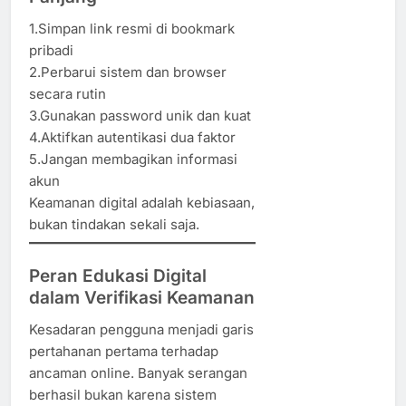
1.Simpan link resmi di bookmark
pribadi
2.Perbarui sistem dan browser
secara rutin
3.Gunakan password unik dan kuat
4.Aktifkan autentikasi dua faktor
5.Jangan membagikan informasi
akun
Keamanan digital adalah kebiasaan,
bukan tindakan sekali saja.
Peran Edukasi Digital
dalam Verifikasi Keamanan
Kesadaran pengguna menjadi garis
pertahanan pertama terhadap
ancaman online. Banyak serangan
berhasil bukan karena sistem