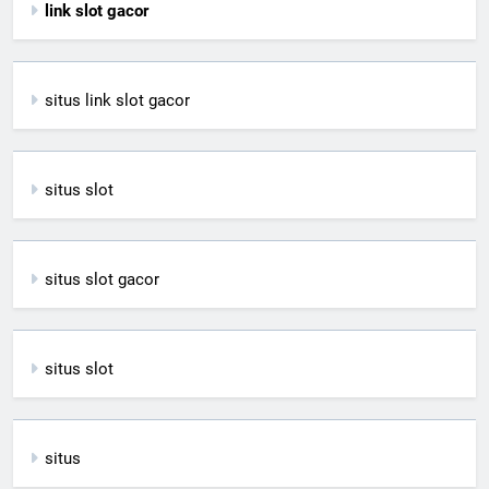
link slot gacor
situs link slot gacor
situs slot
situs slot gacor
situs slot
situs