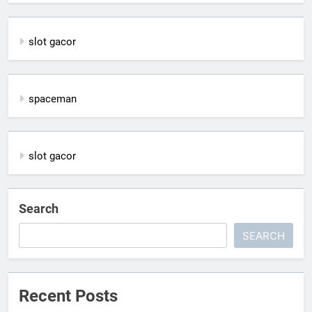
slot gacor
spaceman
slot gacor
Search
SEARCH
Recent Posts