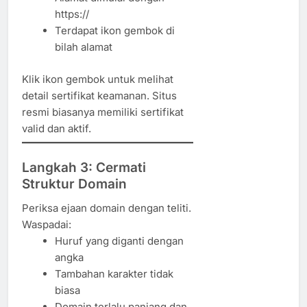
https://
Terdapat ikon gembok di
bilah alamat
Klik ikon gembok untuk melihat
detail sertifikat keamanan. Situs
resmi biasanya memiliki sertifikat
valid dan aktif.
Langkah 3: Cermati
Struktur Domain
Periksa ejaan domain dengan teliti.
Waspadai:
Huruf yang diganti dengan
angka
Tambahan karakter tidak
biasa
Domain terlalu panjang dan