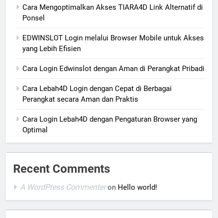
Cara Mengoptimalkan Akses TIARA4D Link Alternatif di
Ponsel
EDWINSLOT Login melalui Browser Mobile untuk Akses
yang Lebih Efisien
Cara Login Edwinslot dengan Aman di Perangkat Pribadi
Cara Lebah4D Login dengan Cepat di Berbagai
Perangkat secara Aman dan Praktis
Cara Login Lebah4D dengan Pengaturan Browser yang
Optimal
Recent Comments
A WordPress Commenter
on
Hello world!