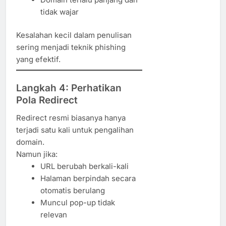
tidak wajar
Kesalahan kecil dalam penulisan
sering menjadi teknik phishing
yang efektif.
Langkah 4: Perhatikan
Pola Redirect
Redirect resmi biasanya hanya
terjadi satu kali untuk pengalihan
domain.
Namun jika:
URL berubah berkali-kali
Halaman berpindah secara
otomatis berulang
Muncul pop-up tidak
relevan