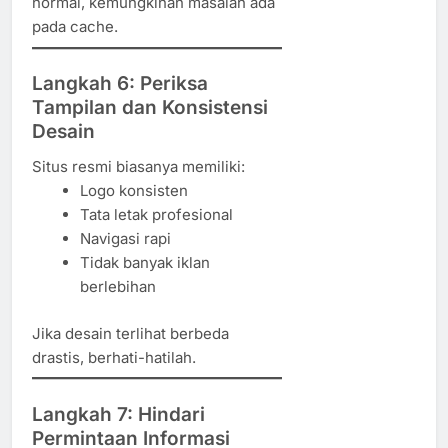
normal, kemungkinan masalah ada
pada cache.
Langkah 6: Periksa
Tampilan dan Konsistensi
Desain
Situs resmi biasanya memiliki:
Logo konsisten
Tata letak profesional
Navigasi rapi
Tidak banyak iklan
berlebihan
Jika desain terlihat berbeda
drastis, berhati-hatilah.
Langkah 7: Hindari
Permintaan Informasi