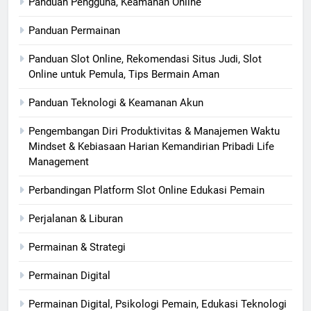
Panduan Pengguna, Keamanan Online
Panduan Permainan
Panduan Slot Online, Rekomendasi Situs Judi, Slot
Online untuk Pemula, Tips Bermain Aman
Panduan Teknologi & Keamanan Akun
Pengembangan Diri Produktivitas & Manajemen Waktu
Mindset & Kebiasaan Harian Kemandirian Pribadi Life
Management
Perbandingan Platform Slot Online Edukasi Pemain
Perjalanan & Liburan
Permainan & Strategi
Permainan Digital
Permainan Digital, Psikologi Pemain, Edukasi Teknologi