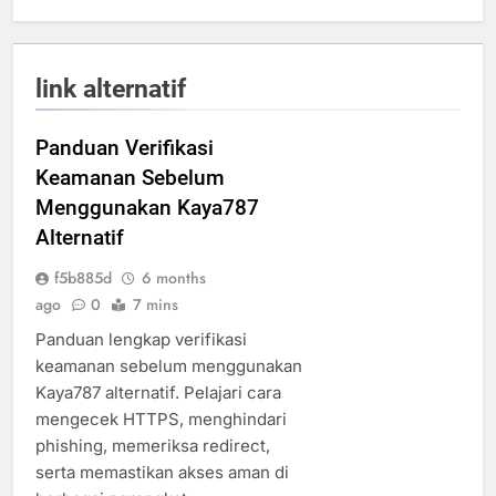
link alternatif
Panduan Verifikasi
Keamanan Sebelum
Menggunakan Kaya787
Alternatif
f5b885d
6 months
ago
0
7 mins
Panduan lengkap verifikasi
keamanan sebelum menggunakan
Kaya787 alternatif. Pelajari cara
mengecek HTTPS, menghindari
phishing, memeriksa redirect,
serta memastikan akses aman di