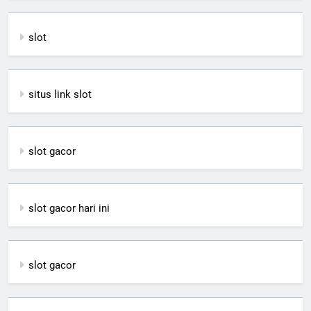
slot
situs link slot
slot gacor
slot gacor hari ini
slot gacor