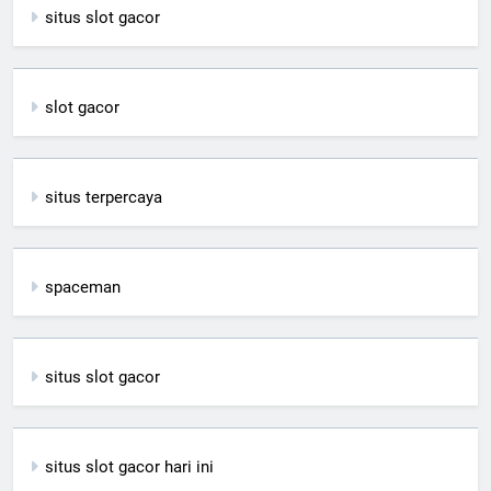
situs slot gacor
slot gacor
situs terpercaya
spaceman
situs slot gacor
situs slot gacor hari ini