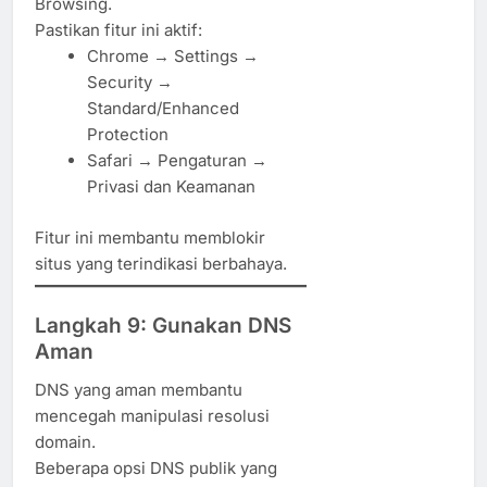
Browsing.
Pastikan fitur ini aktif:
Chrome → Settings →
Security →
Standard/Enhanced
Protection
Safari → Pengaturan →
Privasi dan Keamanan
Fitur ini membantu memblokir
situs yang terindikasi berbahaya.
Langkah 9: Gunakan DNS
Aman
DNS yang aman membantu
mencegah manipulasi resolusi
domain.
Beberapa opsi DNS publik yang