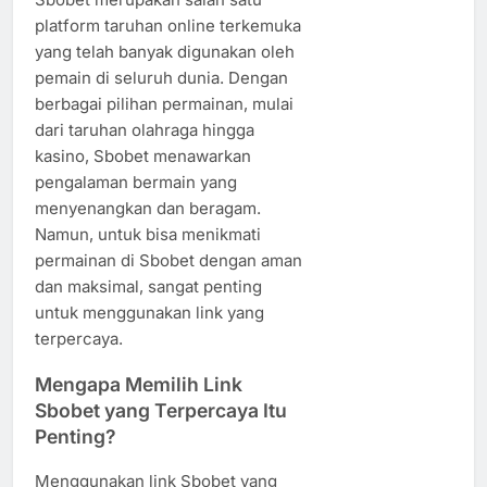
platform taruhan online terkemuka
yang telah banyak digunakan oleh
pemain di seluruh dunia. Dengan
berbagai pilihan permainan, mulai
dari taruhan olahraga hingga
kasino, Sbobet menawarkan
pengalaman bermain yang
menyenangkan dan beragam.
Namun, untuk bisa menikmati
permainan di Sbobet dengan aman
dan maksimal, sangat penting
untuk menggunakan link yang
terpercaya.
Mengapa Memilih Link
Sbobet yang Terpercaya Itu
Penting?
Menggunakan link Sbobet yang