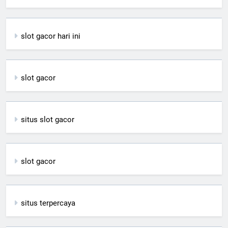
slot gacor hari ini
slot gacor
situs slot gacor
slot gacor
situs terpercaya