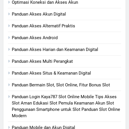
Optimasi Koneksi dan Akses Akun
Panduan Akses Akun Digital
Panduan Akses Alternatif Praktis
Panduan Akses Android
Panduan Akses Harian dan Keamanan Digital
Panduan Akses Multi Perangkat
Panduan Akses Situs & Keamanan Digital
Panduan Bermain Slot, Slot Online, Fitur Bonus Slot
Panduan Login Kaya787 Slot Online Mobile Tips Akses
Slot Aman Edukasi Slot Pemula Keamanan Akun Slot
Penggunaan Smartphone untuk Slot Panduan Slot Online
Modern
Panduan Mobile dan Akun Digital