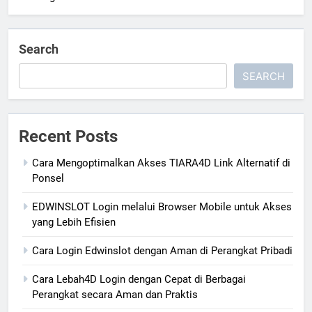
Search
SEARCH
Recent Posts
Cara Mengoptimalkan Akses TIARA4D Link Alternatif di
Ponsel
EDWINSLOT Login melalui Browser Mobile untuk Akses
yang Lebih Efisien
Cara Login Edwinslot dengan Aman di Perangkat Pribadi
Cara Lebah4D Login dengan Cepat di Berbagai
Perangkat secara Aman dan Praktis