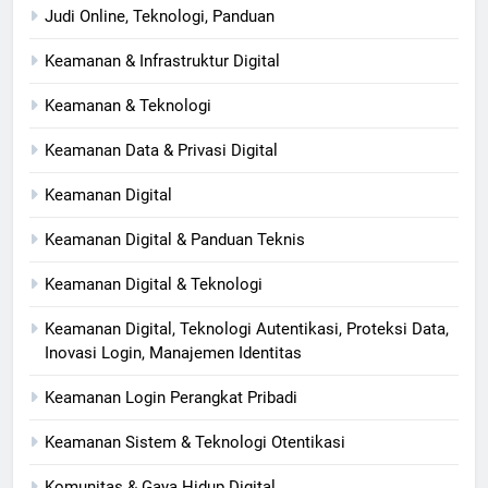
Judi Online, Teknologi, Panduan
Keamanan & Infrastruktur Digital
Keamanan & Teknologi
Keamanan Data & Privasi Digital
Keamanan Digital
Keamanan Digital & Panduan Teknis
Keamanan Digital & Teknologi
Keamanan Digital, Teknologi Autentikasi, Proteksi Data,
Inovasi Login, Manajemen Identitas
Keamanan Login Perangkat Pribadi
Keamanan Sistem & Teknologi Otentikasi
Komunitas & Gaya Hidup Digital