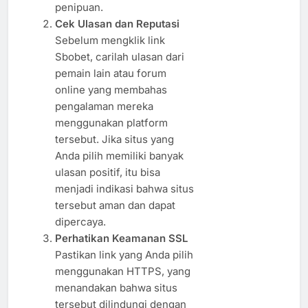
penipuan.
Cek Ulasan dan Reputasi
Sebelum mengklik link
Sbobet, carilah ulasan dari
pemain lain atau forum
online yang membahas
pengalaman mereka
menggunakan platform
tersebut. Jika situs yang
Anda pilih memiliki banyak
ulasan positif, itu bisa
menjadi indikasi bahwa situs
tersebut aman dan dapat
dipercaya.
Perhatikan Keamanan SSL
Pastikan link yang Anda pilih
menggunakan HTTPS, yang
menandakan bahwa situs
tersebut dilindungi dengan