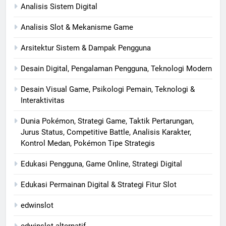
Analisis Sistem Digital
Analisis Slot & Mekanisme Game
Arsitektur Sistem & Dampak Pengguna
Desain Digital, Pengalaman Pengguna, Teknologi Modern
Desain Visual Game, Psikologi Pemain, Teknologi &
Interaktivitas
Dunia Pokémon, Strategi Game, Taktik Pertarungan,
Jurus Status, Competitive Battle, Analisis Karakter,
Kontrol Medan, Pokémon Tipe Strategis
Edukasi Pengguna, Game Online, Strategi Digital
Edukasi Permainan Digital & Strategi Fitur Slot
edwinslot