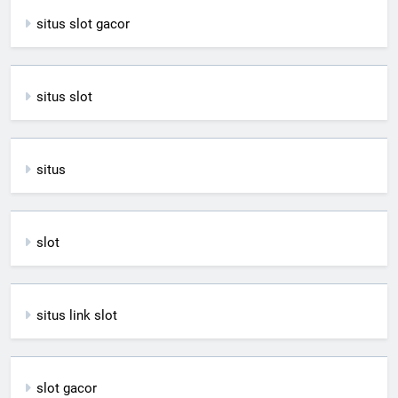
situs slot gacor
situs slot
situs
slot
situs link slot
slot gacor