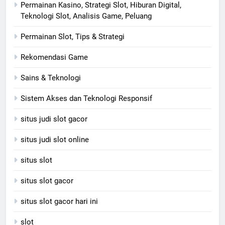
Permainan Kasino, Strategi Slot, Hiburan Digital,
Teknologi Slot, Analisis Game, Peluang
Permainan Slot, Tips & Strategi
Rekomendasi Game
Sains & Teknologi
Sistem Akses dan Teknologi Responsif
situs judi slot gacor
situs judi slot online
situs slot
situs slot gacor
situs slot gacor hari ini
slot