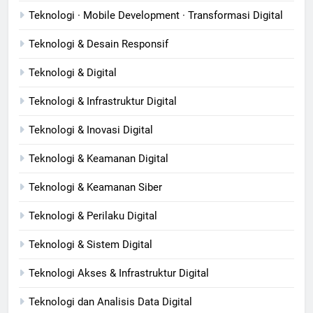
Teknologi · Mobile Development · Transformasi Digital
Teknologi & Desain Responsif
Teknologi & Digital
Teknologi & Infrastruktur Digital
Teknologi & Inovasi Digital
Teknologi & Keamanan Digital
Teknologi & Keamanan Siber
Teknologi & Perilaku Digital
Teknologi & Sistem Digital
Teknologi Akses & Infrastruktur Digital
Teknologi dan Analisis Data Digital