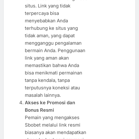
situs. Link yang tidak
terpercaya bisa
menyebabkan Anda
terhubung ke situs yang
tidak aman, yang dapat
mengganggu pengalaman
bermain Anda. Penggunaan
link yang aman akan
memastikan bahwa Anda
bisa menikmati permainan
tanpa kendala, tanpa
terputusnya koneksi atau
masalah lainnya.
Akses ke Promosi dan
Bonus Resmi
Pemain yang mengakses
Sbobet melalui link resmi
biasanya akan mendapatkan