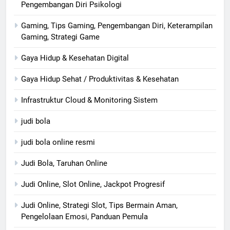
Pengembangan Diri Psikologi
Gaming, Tips Gaming, Pengembangan Diri, Keterampilan
Gaming, Strategi Game
Gaya Hidup & Kesehatan Digital
Gaya Hidup Sehat / Produktivitas & Kesehatan
Infrastruktur Cloud & Monitoring Sistem
judi bola
judi bola online resmi
Judi Bola, Taruhan Online
Judi Online, Slot Online, Jackpot Progresif
Judi Online, Strategi Slot, Tips Bermain Aman,
Pengelolaan Emosi, Panduan Pemula