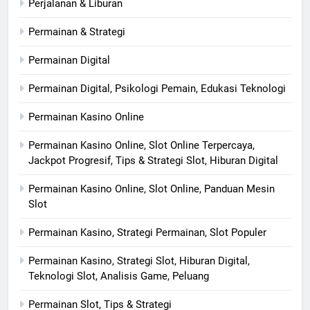
Perjalanan & Liburan
Permainan & Strategi
Permainan Digital
Permainan Digital, Psikologi Pemain, Edukasi Teknologi
Permainan Kasino Online
Permainan Kasino Online, Slot Online Terpercaya,
Jackpot Progresif, Tips & Strategi Slot, Hiburan Digital
Permainan Kasino Online, Slot Online, Panduan Mesin
Slot
Permainan Kasino, Strategi Permainan, Slot Populer
Permainan Kasino, Strategi Slot, Hiburan Digital,
Teknologi Slot, Analisis Game, Peluang
Permainan Slot, Tips & Strategi