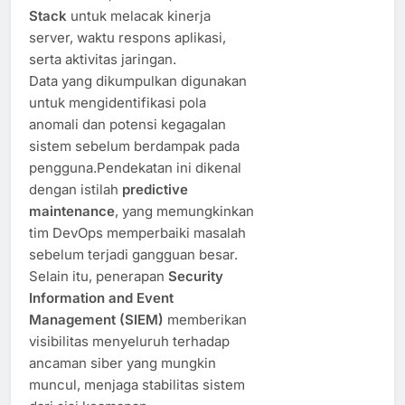
Stack
untuk melacak kinerja
server, waktu respons aplikasi,
serta aktivitas jaringan.
Data yang dikumpulkan digunakan
untuk mengidentifikasi pola
anomali dan potensi kegagalan
sistem sebelum berdampak pada
pengguna.Pendekatan ini dikenal
dengan istilah
predictive
maintenance
, yang memungkinkan
tim DevOps memperbaiki masalah
sebelum terjadi gangguan besar.
Selain itu, penerapan
Security
Information and Event
Management (SIEM)
memberikan
visibilitas menyeluruh terhadap
ancaman siber yang mungkin
muncul, menjaga stabilitas sistem