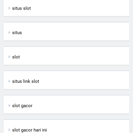
situs slot
situs
slot
situs link slot
slot gacor
slot gacor hari ini