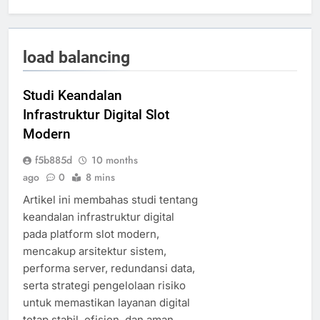
load balancing
Studi Keandalan
Infrastruktur Digital Slot
Modern
f5b885d
10 months
ago
0
8 mins
Artikel ini membahas studi tentang
keandalan infrastruktur digital
pada platform slot modern,
mencakup arsitektur sistem,
performa server, redundansi data,
serta strategi pengelolaan risiko
untuk memastikan layanan digital
tetap stabil, efisien, dan aman.