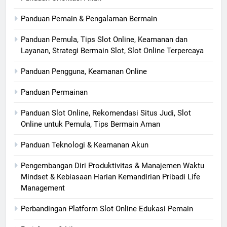
Panduan Pemain & Pengalaman Bermain
Panduan Pemula, Tips Slot Online, Keamanan dan
Layanan, Strategi Bermain Slot, Slot Online Terpercaya
Panduan Pengguna, Keamanan Online
Panduan Permainan
Panduan Slot Online, Rekomendasi Situs Judi, Slot
Online untuk Pemula, Tips Bermain Aman
Panduan Teknologi & Keamanan Akun
Pengembangan Diri Produktivitas & Manajemen Waktu
Mindset & Kebiasaan Harian Kemandirian Pribadi Life
Management
Perbandingan Platform Slot Online Edukasi Pemain