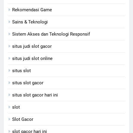
Rekomendasi Game
Sains & Teknologi
Sistem Akses dan Teknologi Responsif
situs judi slot gacor
situs judi slot online
situs slot
situs slot gacor
situs slot gacor hari ini
slot
Slot Gacor
slot gacor hari ini