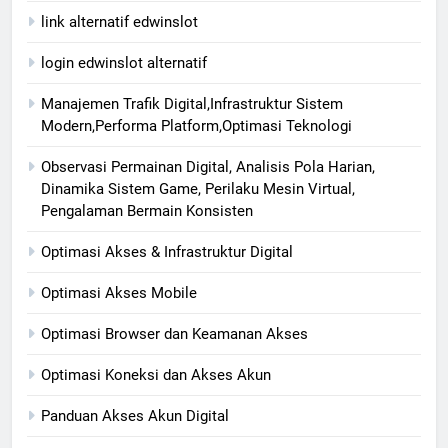
link alternatif edwinslot
login edwinslot alternatif
Manajemen Trafik Digital,Infrastruktur Sistem
Modern,Performa Platform,Optimasi Teknologi
Observasi Permainan Digital, Analisis Pola Harian,
Dinamika Sistem Game, Perilaku Mesin Virtual,
Pengalaman Bermain Konsisten
Optimasi Akses & Infrastruktur Digital
Optimasi Akses Mobile
Optimasi Browser dan Keamanan Akses
Optimasi Koneksi dan Akses Akun
Panduan Akses Akun Digital