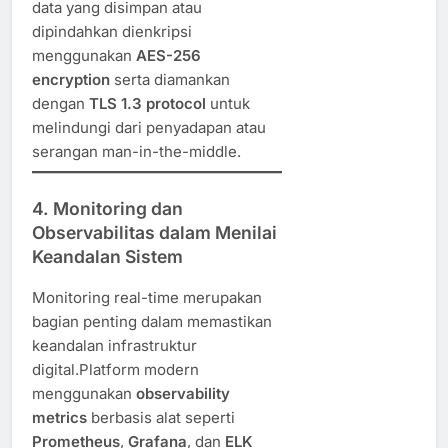
data yang disimpan atau
dipindahkan dienkripsi
menggunakan
AES-256
encryption
serta diamankan
dengan
TLS 1.3 protocol
untuk
melindungi dari penyadapan atau
serangan man-in-the-middle.
4. Monitoring dan
Observabilitas dalam Menilai
Keandalan Sistem
Monitoring real-time merupakan
bagian penting dalam memastikan
keandalan infrastruktur
digital.Platform modern
menggunakan
observability
metrics
berbasis alat seperti
Prometheus
,
Grafana
, dan
ELK