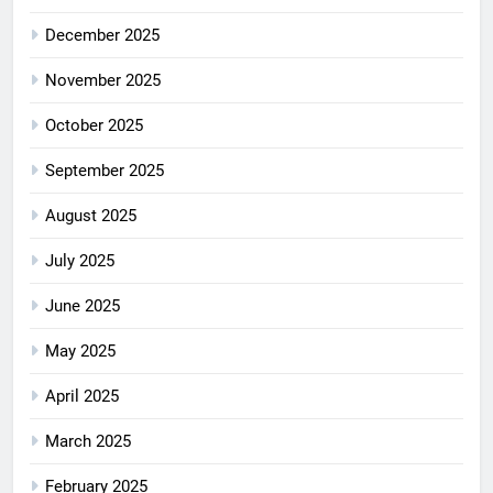
December 2025
November 2025
October 2025
September 2025
August 2025
July 2025
June 2025
May 2025
April 2025
March 2025
February 2025