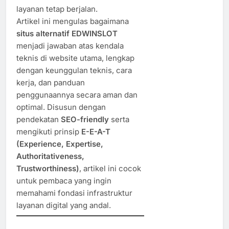
layanan tetap berjalan.
Artikel ini mengulas bagaimana
situs alternatif EDWINSLOT
menjadi jawaban atas kendala
teknis di website utama, lengkap
dengan keunggulan teknis, cara
kerja, dan panduan
penggunaannya secara aman dan
optimal. Disusun dengan
pendekatan
SEO-friendly
serta
mengikuti prinsip
E-E-A-T
(Experience, Expertise,
Authoritativeness,
Trustworthiness)
, artikel ini cocok
untuk pembaca yang ingin
memahami fondasi infrastruktur
layanan digital yang andal.