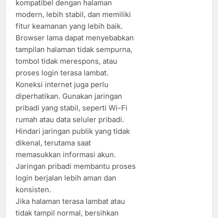
kompatibel dengan halaman
modern, lebih stabil, dan memiliki
fitur keamanan yang lebih baik.
Browser lama dapat menyebabkan
tampilan halaman tidak sempurna,
tombol tidak merespons, atau
proses login terasa lambat.
Koneksi internet juga perlu
diperhatikan. Gunakan jaringan
pribadi yang stabil, seperti Wi-Fi
rumah atau data seluler pribadi.
Hindari jaringan publik yang tidak
dikenal, terutama saat
memasukkan informasi akun.
Jaringan pribadi membantu proses
login berjalan lebih aman dan
konsisten.
Jika halaman terasa lambat atau
tidak tampil normal, bersihkan