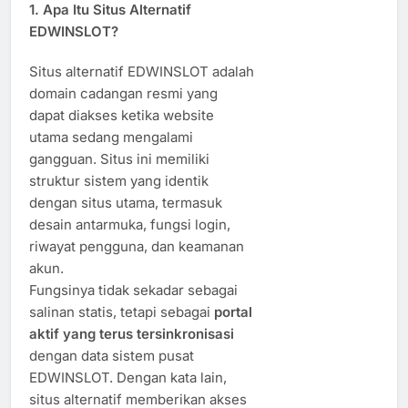
1. Apa Itu Situs Alternatif
EDWINSLOT?
Situs alternatif EDWINSLOT adalah
domain cadangan resmi yang
dapat diakses ketika website
utama sedang mengalami
gangguan. Situs ini memiliki
struktur sistem yang identik
dengan situs utama, termasuk
desain antarmuka, fungsi login,
riwayat pengguna, dan keamanan
akun.
Fungsinya tidak sekadar sebagai
salinan statis, tetapi sebagai
portal
aktif yang terus tersinkronisasi
dengan data sistem pusat
EDWINSLOT. Dengan kata lain,
situs alternatif memberikan akses