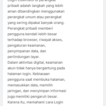
pribadi adalah langkah yang lebih
aman dibandingkan menggunakan
perangkat umum atau perangkat
yang sering dipakai banyak orang.
Perangkat pribadi memberi
pengguna kendali lebih besar
terhadap browser, riwayat akses,
pengaturan keamanan,
penyimpanan data, dan
perlindungan layar.
Dalam aktivitas digital, keamanan
akun tidak hanya bergantung pada
halaman login. Kebiasaan
pengguna saat membuka halaman,
memasukkan data, memilih
jaringan, dan menyimpan informasi
juga memiliki pengaruh besar.
Karena itu, memahami cara Login