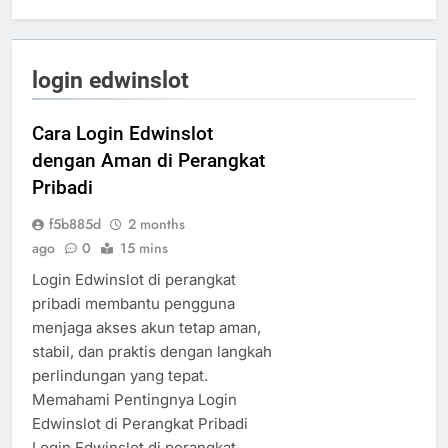
login edwinslot
Cara Login Edwinslot
dengan Aman di Perangkat
Pribadi
f5b885d
2 months
ago
0
15 mins
Login Edwinslot di perangkat
pribadi membantu pengguna
menjaga akses akun tetap aman,
stabil, dan praktis dengan langkah
perlindungan yang tepat.
Memahami Pentingnya Login
Edwinslot di Perangkat Pribadi
Login Edwinslot di perangkat