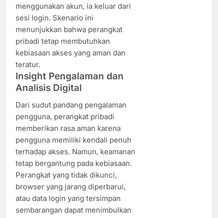
menggunakan akun, ia keluar dari
sesi login. Skenario ini
menunjukkan bahwa perangkat
pribadi tetap membutuhkan
kebiasaan akses yang aman dan
teratur.
Insight Pengalaman dan
Analisis Digital
Dari sudut pandang pengalaman
pengguna, perangkat pribadi
memberikan rasa aman karena
pengguna memiliki kendali penuh
terhadap akses. Namun, keamanan
tetap bergantung pada kebiasaan.
Perangkat yang tidak dikunci,
browser yang jarang diperbarui,
atau data login yang tersimpan
sembarangan dapat menimbulkan