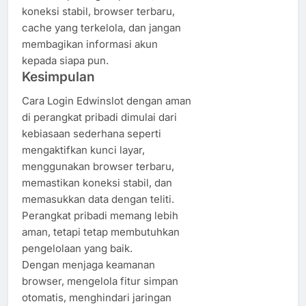
koneksi stabil, browser terbaru,
cache yang terkelola, dan jangan
membagikan informasi akun
kepada siapa pun.
Kesimpulan
Cara Login Edwinslot dengan aman
di perangkat pribadi dimulai dari
kebiasaan sederhana seperti
mengaktifkan kunci layar,
menggunakan browser terbaru,
memastikan koneksi stabil, dan
memasukkan data dengan teliti.
Perangkat pribadi memang lebih
aman, tetapi tetap membutuhkan
pengelolaan yang baik.
Dengan menjaga keamanan
browser, mengelola fitur simpan
otomatis, menghindari jaringan