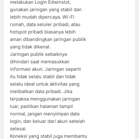
melakukan Login Edwinslot,
gunakan jaringan yang stabil dan
lebih mudah dipercaya. Wi-Fi
rumah, data seluler pribadi, atau
hotspot pribadi biasanya lebih
aman dibandingkan jaringan publik
yang tidak dikenal.
Jaringan publik sebaiknya
dihindari saat memasukkan
informasi akun. Jaringan seperti
itu tidak selalu stabil dan tidak
selalu ideal untuk aktivitas yang
melibatkan data pribadi. Jika
terpaksa menggunakan jaringan
luar, pastikan halaman tampil
normal, jangan menyimpan data
login, dan keluar dari akun setelah
selesai.
Koneksi yang stabil juga membantu