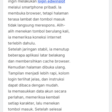
ingin melakukan
login edwinslot
melalui smartphone pribadi. Ia
membuka browser, tetapi halaman
terasa lambat dan tombol masuk
tidak langsung merespons. Alih-
alih menekan tombol berulang kali,
ia memeriksa koneksi internet
terlebih dahulu.
Setelah jaringan stabil, ia menutup
beberapa aplikasi latar belakang
dan membersihkan cache browser.
Kemudian halaman dibuka ulang.
Tampilan menjadi lebih rapi, kolom
login terlihat jelas, dan instruksi
dapat dibaca dengan mudah.
Ia memasukkan data akun secara
perlahan, memeriksa kembali
setiap karakter, lalu menekan
tombol masuk. Setelah selesai