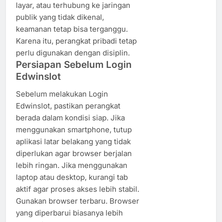
layar, atau terhubung ke jaringan
publik yang tidak dikenal,
keamanan tetap bisa terganggu.
Karena itu, perangkat pribadi tetap
perlu digunakan dengan disiplin.
Persiapan Sebelum Login
Edwinslot
Sebelum melakukan Login
Edwinslot, pastikan perangkat
berada dalam kondisi siap. Jika
menggunakan smartphone, tutup
aplikasi latar belakang yang tidak
diperlukan agar browser berjalan
lebih ringan. Jika menggunakan
laptop atau desktop, kurangi tab
aktif agar proses akses lebih stabil.
Gunakan browser terbaru. Browser
yang diperbarui biasanya lebih