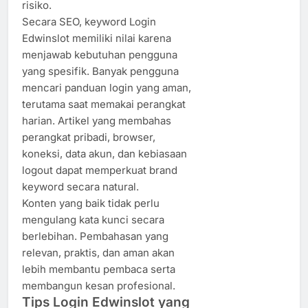
risiko.
Secara SEO, keyword Login
Edwinslot memiliki nilai karena
menjawab kebutuhan pengguna
yang spesifik. Banyak pengguna
mencari panduan login yang aman,
terutama saat memakai perangkat
harian. Artikel yang membahas
perangkat pribadi, browser,
koneksi, data akun, dan kebiasaan
logout dapat memperkuat brand
keyword secara natural.
Konten yang baik tidak perlu
mengulang kata kunci secara
berlebihan. Pembahasan yang
relevan, praktis, dan aman akan
lebih membantu pembaca serta
membangun kesan profesional.
Tips Login Edwinslot yang