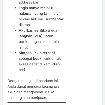
address bar
Login hanya melalui
halaman yang familier
,
hindari link dari sumber tak
dikenal
Aktifkan verifikasi dua
langkah (2FA)
untuk
perlindungan akun lebih
lanjut
Simpan link alternatif
sebagai bookmark
untuk
akses cepat di kemudian
hari
Dengan mengikuti panduan ini,
Anda dapat menjaga keamanan
akun dan menghindari risiko
phishing atau penipuan.