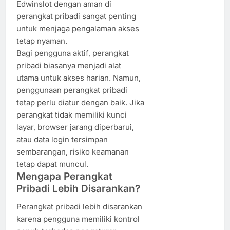
Edwinslot dengan aman di
perangkat pribadi sangat penting
untuk menjaga pengalaman akses
tetap nyaman.
Bagi pengguna aktif, perangkat
pribadi biasanya menjadi alat
utama untuk akses harian. Namun,
penggunaan perangkat pribadi
tetap perlu diatur dengan baik. Jika
perangkat tidak memiliki kunci
layar, browser jarang diperbarui,
atau data login tersimpan
sembarangan, risiko keamanan
tetap dapat muncul.
Mengapa Perangkat
Pribadi Lebih Disarankan?
Perangkat pribadi lebih disarankan
karena pengguna memiliki kontrol