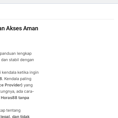
uan Akses Aman
k panduan lengkap
 dan stabil dengan
kendala ketika ingin
8
. Kendala paling
ce Provider)
yang
tungnya, ada cara-
e Horas88 tanpa
kap tentang
legal, dan tidak