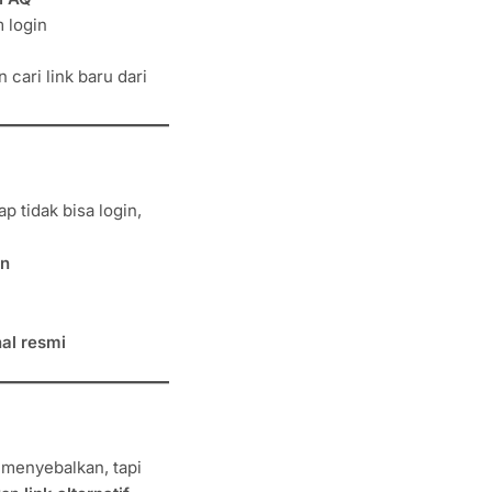
 login
 cari link baru dari
 tidak bisa login,
in
al resmi
enyebalkan, tapi