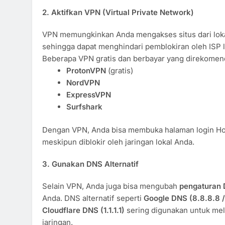
2.
Aktifkan VPN (Virtual Private Network)
VPN memungkinkan Anda mengakses situs dari lokasi
sehingga dapat menghindari pemblokiran oleh ISP l
Beberapa VPN gratis dan berbayar yang direkomen
ProtonVPN
(gratis)
NordVPN
ExpressVPN
Surfshark
Dengan VPN, Anda bisa membuka halaman login Hor
meskipun diblokir oleh jaringan lokal Anda.
3.
Gunakan DNS Alternatif
Selain VPN, Anda juga bisa mengubah
pengaturan
Anda. DNS alternatif seperti
Google DNS (8.8.8.8 /
Cloudflare DNS (1.1.1.1)
sering digunakan untuk me
jaringan.