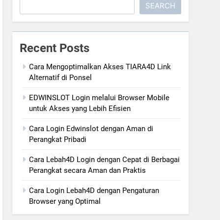
SEARCH
Recent Posts
Cara Mengoptimalkan Akses TIARA4D Link
Alternatif di Ponsel
EDWINSLOT Login melalui Browser Mobile
untuk Akses yang Lebih Efisien
Cara Login Edwinslot dengan Aman di
Perangkat Pribadi
Cara Lebah4D Login dengan Cepat di Berbagai
Perangkat secara Aman dan Praktis
Cara Login Lebah4D dengan Pengaturan
Browser yang Optimal