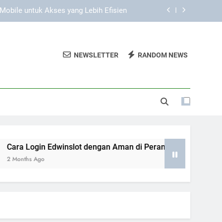
obile untuk Akses yang Lebih Efisien
slot dengan Aman di Perangkat Pribadi
ai Perangkat secara Aman dan Praktis
NEWSLETTER
RANDOM NEWS
es TIARA4D Link Alternatif di Ponsel
 Updates. Informasi Terpercaya Untuk Masyarakat.
obile untuk Akses yang Lebih Efisien
slot dengan Aman di Perangkat Pribadi
ai Perangkat secara Aman dan Praktis
n Edwinslot dengan Aman di Perangkat Pribadi
Cara Leb
o
2 Months A