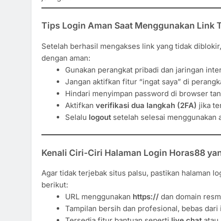
Tips Login Aman Saat Menggunakan Link T
Setelah berhasil mengakses link yang tidak diblokir
dengan aman:
Gunakan perangkat pribadi dan jaringan inte
Jangan aktifkan fitur “ingat saya” di perangk
Hindari menyimpan password di browser tan
Aktifkan
verifikasi dua langkah (2FA)
jika te
Selalu
logout
setelah selesai menggunakan 
Kenali Ciri-Ciri Halaman Login Horas88 yan
Agar tidak terjebak situs palsu, pastikan halaman lo
berikut:
URL menggunakan
https://
dan domain resm
Tampilan bersih dan profesional, bebas dari
Tersedia fitur bantuan seperti
live chat
atau