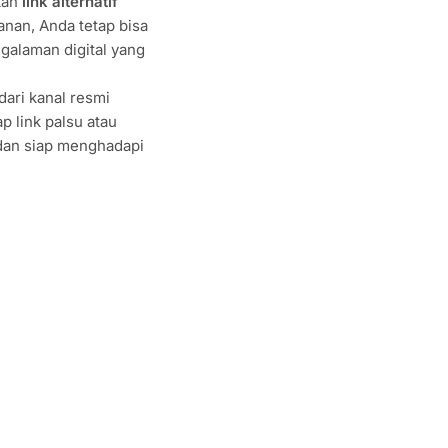
kan
link alternatif
anan, Anda tetap bisa
galaman digital yang
dari kanal resmi
p link palsu atau
 dan siap menghadapi