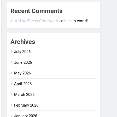
Recent Comments
A WordPress Commenter
on
Hello world!
Archives
July 2026
June 2026
May 2026
April 2026
March 2026
February 2026
January 2026