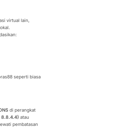
 virtual lain,
okal.
dasikan:
as88 seperti biasa
 DNS
di perangkat
 8.8.4.4)
atau
lewati pembatasan