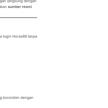
bungan langsung dengan
akan
sumber resmi
sa login Horas88 tanpa
g konsisten dengan