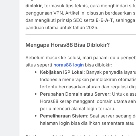
diblokir
, termasuk tips teknis, cara menghindari sit
penggunaan VPN. Artikel ini disusun berdasarkan 
dan mengikuti prinsip SEO serta
E-E-A-T
, sehingga
panduan utama untuk tahun 2025.
Mengapa Horas88 Bisa Diblokir?
Sebelum masuk ke solusi, mari pahami dulu peny
situs seperti
horas88 login
bisa diblokir:
Kebijakan ISP Lokal:
Banyak penyedia layana
Indonesia menerapkan pemblokiran otomatis
tertentu berdasarkan aturan dan regulasi digi
Perubahan Domain atau Server:
Untuk alas
Horas88 kerap mengganti domain utama se
perlu mencari alamat login terbaru.
Pemeliharaan Sistem:
Saat server sedang d
halaman login bisa dialihkan sementara atau 