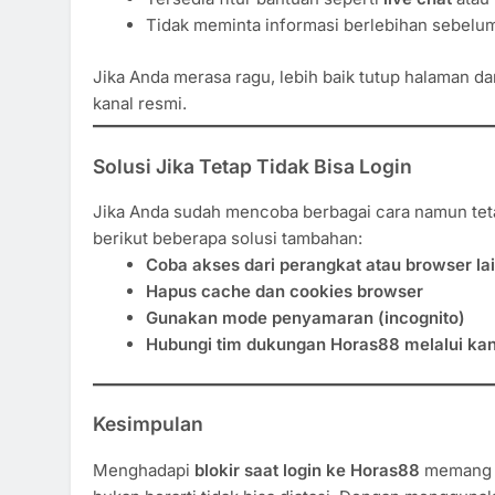
Tidak meminta informasi berlebihan sebelum
Jika Anda merasa ragu, lebih baik tutup halaman dan
kanal resmi.
Solusi Jika Tetap Tidak Bisa Login
Jika Anda sudah mencoba berbagai cara namun tetap
berikut beberapa solusi tambahan:
Coba akses dari perangkat atau browser la
Hapus cache dan cookies browser
Gunakan mode penyamaran (incognito)
Hubungi tim dukungan Horas88 melalui kan
Kesimpulan
Menghadapi
blokir saat login ke Horas88
memang m