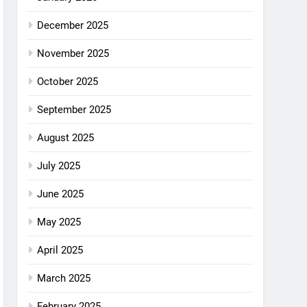
December 2025
November 2025
October 2025
September 2025
August 2025
July 2025
June 2025
May 2025
April 2025
March 2025
February 2025