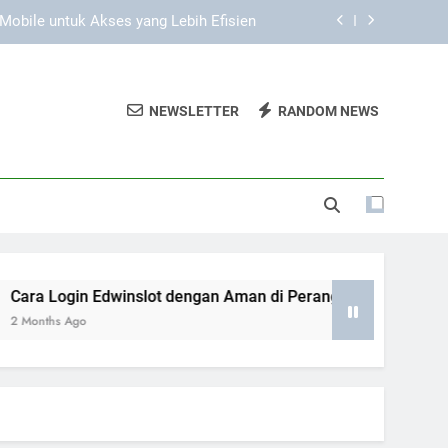
obile untuk Akses yang Lebih Efisien
slot dengan Aman di Perangkat Pribadi
ai Perangkat secara Aman dan Praktis
NEWSLETTER
RANDOM NEWS
es TIARA4D Link Alternatif di Ponsel
 Updates. Informasi Terpercaya Untuk Masyarakat.
obile untuk Akses yang Lebih Efisien
slot dengan Aman di Perangkat Pribadi
ai Perangkat secara Aman dan Praktis
 Edwinslot dengan Aman di Perangkat Pribadi
Cara Leb
2 Months Ag