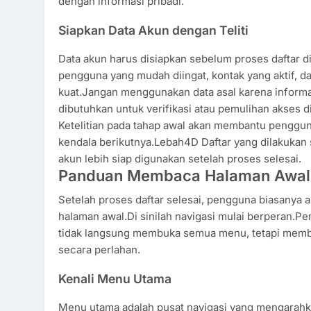
dengan informasi pribadi.
Siapkan Data Akun dengan Teliti
Data akun harus disiapkan sebelum proses daftar 
pengguna yang mudah diingat, kontak yang aktif, da
kuat.Jangan menggunakan data asal karena informa
dibutuhkan untuk verifikasi atau pemulihan akses d
Ketelitian pada tahap awal akan membantu penggu
kendala berikutnya.Lebah4D Daftar yang dilakukan
akun lebih siap digunakan setelah proses selesai.
Panduan Membaca Halaman Awal
Setelah proses daftar selesai, pengguna biasanya 
halaman awal.Di sinilah navigasi mulai berperan.P
tidak langsung membuka semua menu, tetapi memb
secara perlahan.
Kenali Menu Utama
Menu utama adalah pusat navigasi yang mengarah