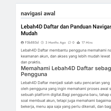
navigasi awal
Lebah4D Daftar dan Panduan Naviga
Mudah
F5b885d
3 Months Ago
0
17 Mins
Lebah4D Daftar membantu pengguna memahami nav
keamanan akun, dan akses yang lebih mudah lewat 
dan praktis.
Memahami Lebah4D Daftar sebag
Pengguna
Lebah4D Daftar menjadi salah satu pencarian yang
oleh pengguna yang ingin memahami proses awal
sebuah platform digital.Bagi pengguna baru, tahap 
soal membuat akun, tetapi juga memahami bagaim
bekerja, menu apa saja yang perlu dikenali, dan b