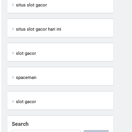
situs slot gacor
situs slot gacor hari ini
slot gacor
spaceman
slot gacor
Search