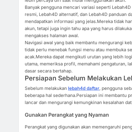
lebih percaya diri saat mulai menggunakan akun.
Banyak pengguna mencari variasi seperti Lebah4D
resmi, Lebah4D alternatif, dan Lebah4D panduan da
mendapatkan informasi yang jelas.Mereka tidak ha
akun, tetapi juga ingin tahu apa yang harus dilakuka
mengakses halaman awal.
Navigasi awal yang baik membantu mengurangi k
tidak perlu menebak fungsi menu atau membuka s
acak.Mereka dapat mengikuti urutan yang lebih lo
utama, memeriksa profil, memahami pengaturan, lal
dasar secara bertahap.
Persiapan Sebelum Melakukan Le
Sebelum melakukan
lebah4d daftar
, pengguna seb
beberapa hal sederhana.Persiapan ini membantu pr
lancar dan mengurangi kemungkinan kesalahan dat
Gunakan Perangkat yang Nyaman
Perangkat yang digunakan akan memengaruhi peng