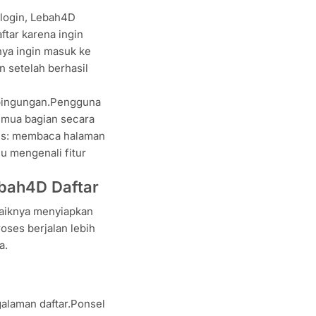
 login, Lebah4D
ftar karena ingin
nya ingin masuk ke
n setelah berhasil
ebingungan.Pengguna
emua bagian secara
gis: membaca halaman
u mengenali fitur
bah4D Daftar
aiknya menyiapkan
oses berjalan lebih
a.
alaman daftar.Ponsel