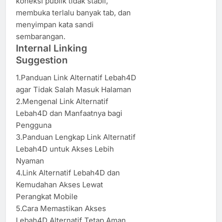
koneksi publik tidak stabil,
membuka terlalu banyak tab, dan
menyimpan kata sandi
sembarangan.
Internal Linking
Suggestion
1.Panduan Link Alternatif Lebah4D
agar Tidak Salah Masuk Halaman
2.Mengenal Link Alternatif
Lebah4D dan Manfaatnya bagi
Pengguna
3.Panduan Lengkap Link Alternatif
Lebah4D untuk Akses Lebih
Nyaman
4.Link Alternatif Lebah4D dan
Kemudahan Akses Lewat
Perangkat Mobile
5.Cara Memastikan Akses
Lebah4D Alternatif Tetap Aman