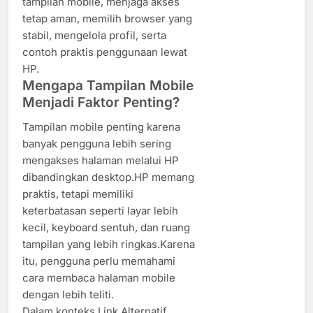
tampilan mobile, menjaga akses
tetap aman, memilih browser yang
stabil, mengelola profil, serta
contoh praktis penggunaan lewat
HP.
Mengapa Tampilan Mobile
Menjadi Faktor Penting?
Tampilan mobile penting karena
banyak pengguna lebih sering
mengakses halaman melalui HP
dibandingkan desktop.HP memang
praktis, tetapi memiliki
keterbatasan seperti layar lebih
kecil, keyboard sentuh, dan ruang
tampilan yang lebih ringkas.Karena
itu, pengguna perlu memahami
cara membaca halaman mobile
dengan lebih teliti.
Dalam konteks Link Alternatif