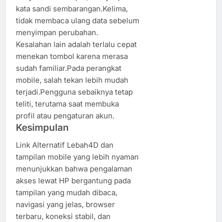
kata sandi sembarangan.Kelima,
tidak membaca ulang data sebelum
menyimpan perubahan.
Kesalahan lain adalah terlalu cepat
menekan tombol karena merasa
sudah familiar.Pada perangkat
mobile, salah tekan lebih mudah
terjadi.Pengguna sebaiknya tetap
teliti, terutama saat membuka
profil atau pengaturan akun.
Kesimpulan
Link Alternatif Lebah4D dan
tampilan mobile yang lebih nyaman
menunjukkan bahwa pengalaman
akses lewat HP bergantung pada
tampilan yang mudah dibaca,
navigasi yang jelas, browser
terbaru, koneksi stabil, dan