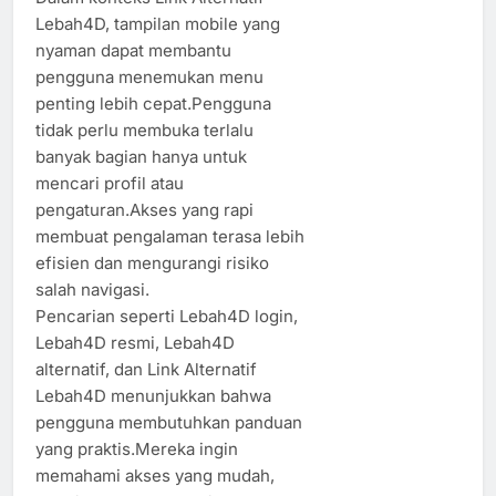
Lebah4D, tampilan mobile yang
nyaman dapat membantu
pengguna menemukan menu
penting lebih cepat.Pengguna
tidak perlu membuka terlalu
banyak bagian hanya untuk
mencari profil atau
pengaturan.Akses yang rapi
membuat pengalaman terasa lebih
efisien dan mengurangi risiko
salah navigasi.
Pencarian seperti Lebah4D login,
Lebah4D resmi, Lebah4D
alternatif, dan Link Alternatif
Lebah4D menunjukkan bahwa
pengguna membutuhkan panduan
yang praktis.Mereka ingin
memahami akses yang mudah,