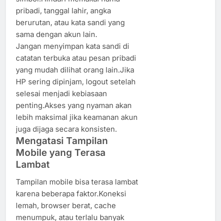
pribadi, tanggal lahir, angka
berurutan, atau kata sandi yang
sama dengan akun lain.
Jangan menyimpan kata sandi di
catatan terbuka atau pesan pribadi
yang mudah dilihat orang lain.Jika
HP sering dipinjam, logout setelah
selesai menjadi kebiasaan
penting.Akses yang nyaman akan
lebih maksimal jika keamanan akun
juga dijaga secara konsisten.
Mengatasi Tampilan
Mobile yang Terasa
Lambat
Tampilan mobile bisa terasa lambat
karena beberapa faktor.Koneksi
lemah, browser berat, cache
menumpuk, atau terlalu banyak