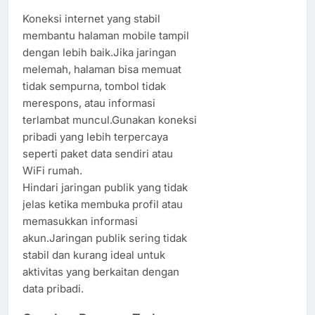
Koneksi internet yang stabil
membantu halaman mobile tampil
dengan lebih baik.Jika jaringan
melemah, halaman bisa memuat
tidak sempurna, tombol tidak
merespons, atau informasi
terlambat muncul.Gunakan koneksi
pribadi yang lebih terpercaya
seperti paket data sendiri atau
WiFi rumah.
Hindari jaringan publik yang tidak
jelas ketika membuka profil atau
memasukkan informasi
akun.Jaringan publik sering tidak
stabil dan kurang ideal untuk
aktivitas yang berkaitan dengan
data pribadi.