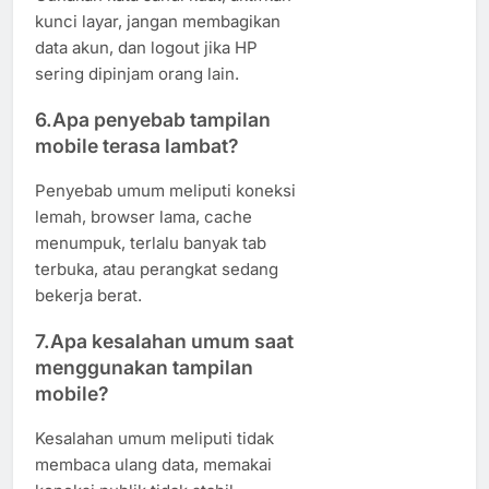
kunci layar, jangan membagikan
data akun, dan logout jika HP
sering dipinjam orang lain.
6.Apa penyebab tampilan
mobile terasa lambat?
Penyebab umum meliputi koneksi
lemah, browser lama, cache
menumpuk, terlalu banyak tab
terbuka, atau perangkat sedang
bekerja berat.
7.Apa kesalahan umum saat
menggunakan tampilan
mobile?
Kesalahan umum meliputi tidak
membaca ulang data, memakai