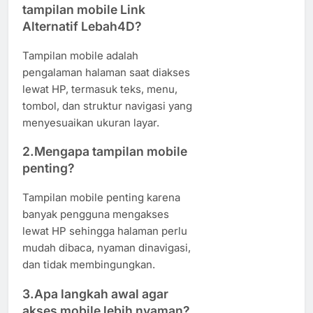
tampilan mobile Link
Alternatif Lebah4D?
Tampilan mobile adalah
pengalaman halaman saat diakses
lewat HP, termasuk teks, menu,
tombol, dan struktur navigasi yang
menyesuaikan ukuran layar.
2.Mengapa tampilan mobile
penting?
Tampilan mobile penting karena
banyak pengguna mengakses
lewat HP sehingga halaman perlu
mudah dibaca, nyaman dinavigasi,
dan tidak membingungkan.
3.Apa langkah awal agar
akses mobile lebih nyaman?