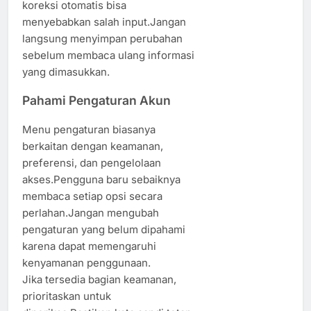
koreksi otomatis bisa
menyebabkan salah input.Jangan
langsung menyimpan perubahan
sebelum membaca ulang informasi
yang dimasukkan.
Pahami Pengaturan Akun
Menu pengaturan biasanya
berkaitan dengan keamanan,
preferensi, dan pengelolaan
akses.Pengguna baru sebaiknya
membaca setiap opsi secara
perlahan.Jangan mengubah
pengaturan yang belum dipahami
karena dapat memengaruhi
kenyamanan penggunaan.
Jika tersedia bagian keamanan,
prioritaskan untuk