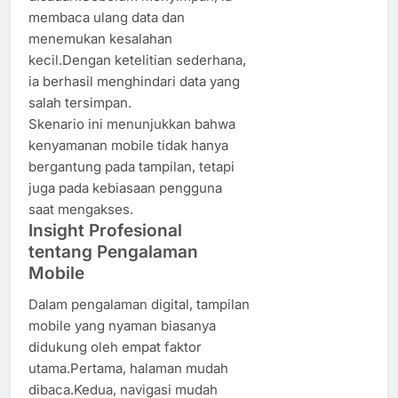
membaca ulang data dan
menemukan kesalahan
kecil.Dengan ketelitian sederhana,
ia berhasil menghindari data yang
salah tersimpan.
Skenario ini menunjukkan bahwa
kenyamanan mobile tidak hanya
bergantung pada tampilan, tetapi
juga pada kebiasaan pengguna
saat mengakses.
Insight Profesional
tentang Pengalaman
Mobile
Dalam pengalaman digital, tampilan
mobile yang nyaman biasanya
didukung oleh empat faktor
utama.Pertama, halaman mudah
dibaca.Kedua, navigasi mudah