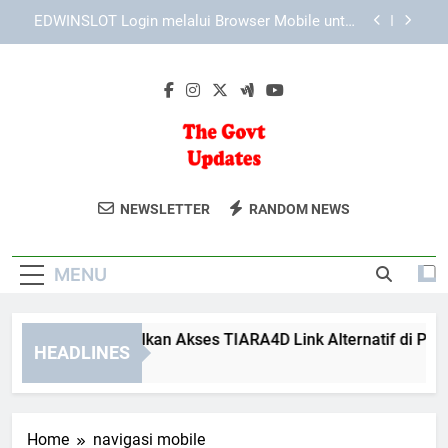
Skip
Cara Login Edwinslot dengan Aman di Perangkat
to
Pribadi
content
Cara Lebah4D Login dengan Cepat di Berbagai
Perangkat secara Aman dan Praktis
Cara Mengoptimalkan Akses TIARA4D Link
Alternatif di Ponsel
EDWINSLOT Login melalui Browser Mobile untuk
Akses yang Lebih Efisien
The Govt
Dapatkan Berita Terkini Dan Update Dari
Cara Login Edwinslot dengan Aman di Perangkat
NEWSLETTER
RANDOM NEWS
Pribadi
Updates
Dunia Pemerintahan Di The Govt
Cara Lebah4D Login dengan Cepat di Berbagai
Updates. Informasi Terpercaya Untuk
Perangkat secara Aman dan Praktis
MENU
Masyarakat.
ra Mengoptimalkan Akses TIARA4D Link Alternatif di Ponsel
HEADLINES
Weeks Ago
Home
navigasi mobile