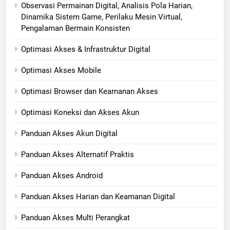
Observasi Permainan Digital, Analisis Pola Harian,
Dinamika Sistem Game, Perilaku Mesin Virtual,
Pengalaman Bermain Konsisten
Optimasi Akses & Infrastruktur Digital
Optimasi Akses Mobile
Optimasi Browser dan Keamanan Akses
Optimasi Koneksi dan Akses Akun
Panduan Akses Akun Digital
Panduan Akses Alternatif Praktis
Panduan Akses Android
Panduan Akses Harian dan Keamanan Digital
Panduan Akses Multi Perangkat