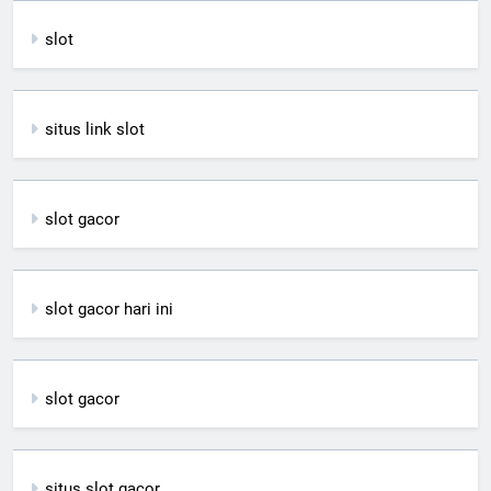
slot
situs link slot
slot gacor
slot gacor hari ini
slot gacor
situs slot gacor