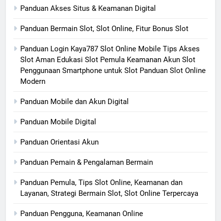
Panduan Akses Situs & Keamanan Digital
Panduan Bermain Slot, Slot Online, Fitur Bonus Slot
Panduan Login Kaya787 Slot Online Mobile Tips Akses
Slot Aman Edukasi Slot Pemula Keamanan Akun Slot
Penggunaan Smartphone untuk Slot Panduan Slot Online
Modern
Panduan Mobile dan Akun Digital
Panduan Mobile Digital
Panduan Orientasi Akun
Panduan Pemain & Pengalaman Bermain
Panduan Pemula, Tips Slot Online, Keamanan dan
Layanan, Strategi Bermain Slot, Slot Online Terpercaya
Panduan Pengguna, Keamanan Online