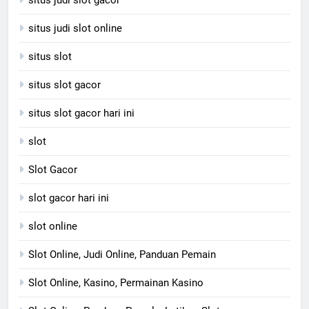
situs judi slot online
situs slot
situs slot gacor
situs slot gacor hari ini
slot
Slot Gacor
slot gacor hari ini
slot online
Slot Online, Judi Online, Panduan Pemain
Slot Online, Kasino, Permainan Kasino