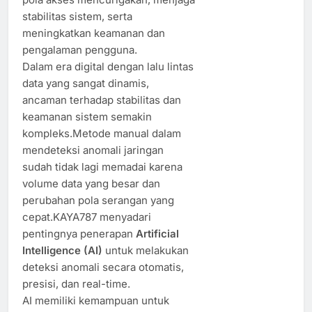
stabilitas sistem, serta
meningkatkan keamanan dan
pengalaman pengguna.
Dalam era digital dengan lalu lintas
data yang sangat dinamis,
ancaman terhadap stabilitas dan
keamanan sistem semakin
kompleks.Metode manual dalam
mendeteksi anomali jaringan
sudah tidak lagi memadai karena
volume data yang besar dan
perubahan pola serangan yang
cepat.KAYA787 menyadari
pentingnya penerapan
Artificial
Intelligence (AI)
untuk melakukan
deteksi anomali secara otomatis,
presisi, dan real-time.
AI memiliki kemampuan untuk