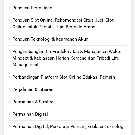
Panduan Permainan
Panduan Slot Online, Rekomendasi Situs Judi, Slot
Online untuk Pemula, Tips Bermain Aman
Panduan Teknologi & Keamanan Akun
Pengembangan Diri Produktivitas & Manajemen Waktu
Mindset & Kebiasaan Harian Kemandirian Pribadi Life
Management
Perbandingan Platform Slot Online Edukasi Pemain
Perjalanan & Liburan
Permainan & Strategi
Permainan Digital
Permainan Digital, Psikologi Pemain, Edukasi Teknologi