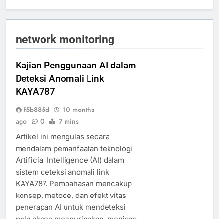
network monitoring
Kajian Penggunaan AI dalam
Deteksi Anomali Link
KAYA787
f5b885d
10 months
ago
0
7 mins
Artikel ini mengulas secara
mendalam pemanfaatan teknologi
Artificial Intelligence (AI) dalam
sistem deteksi anomali link
KAYA787. Pembahasan mencakup
konsep, metode, dan efektivitas
penerapan AI untuk mendeteksi
pola akses mencurigakan, menjaga