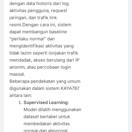
dengan data historis dari log
aktivitas pengguna, request
jaringan, dan trafik link
resmi.Dengan cara ini, sistem
dapat membangun baseline
“perilaku normal” dan
mengidentifikasi aktivitas yang
tidak lazim seperti lonjakan trafik
mendadak, akses berulang dari IP
anonim, atau percobaan login
massal.
Beberapa pendekatan yang umum
digunakan dalam sistem KAYA787
antara lain:
Supervised Learning:
Model dilatih menggunakan
dataset berlabel untuk
membedakan aktivitas
normal dan abnormal.