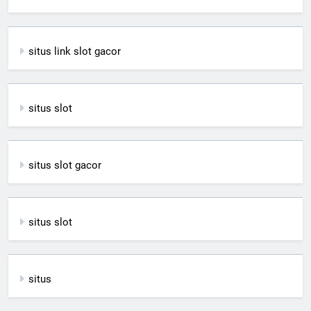
situs link slot gacor
situs slot
situs slot gacor
situs slot
situs