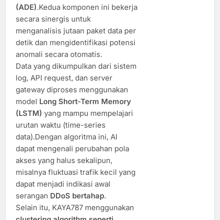
(ADE)
.Kedua komponen ini bekerja
secara sinergis untuk
menganalisis jutaan paket data per
detik dan mengidentifikasi potensi
anomali secara otomatis.
Data yang dikumpulkan dari sistem
log, API request, dan server
gateway diproses menggunakan
model
Long Short-Term Memory
(LSTM)
yang mampu mempelajari
urutan waktu (time-series
data).Dengan algoritma ini, AI
dapat mengenali perubahan pola
akses yang halus sekalipun,
misalnya fluktuasi trafik kecil yang
dapat menjadi indikasi awal
serangan
DDoS bertahap
.
Selain itu, KAYA787 menggunakan
clustering algorithm seperti