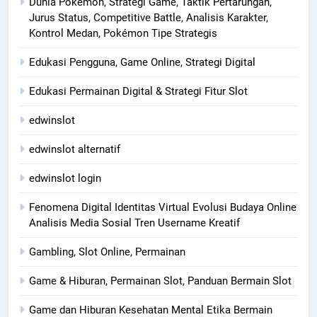
Dunia Pokémon, Strategi Game, Taktik Pertarungan,
Jurus Status, Competitive Battle, Analisis Karakter,
Kontrol Medan, Pokémon Tipe Strategis
Edukasi Pengguna, Game Online, Strategi Digital
Edukasi Permainan Digital & Strategi Fitur Slot
edwinslot
edwinslot alternatif
edwinslot login
Fenomena Digital Identitas Virtual Evolusi Budaya Online
Analisis Media Sosial Tren Username Kreatif
Gambling, Slot Online, Permainan
Game & Hiburan, Permainan Slot, Panduan Bermain Slot
Game dan Hiburan Kesehatan Mental Etika Bermain