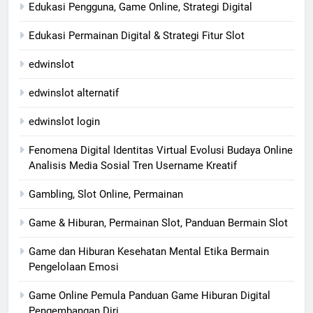
Edukasi Pengguna, Game Online, Strategi Digital
Edukasi Permainan Digital & Strategi Fitur Slot
edwinslot
edwinslot alternatif
edwinslot login
Fenomena Digital Identitas Virtual Evolusi Budaya Online
Analisis Media Sosial Tren Username Kreatif
Gambling, Slot Online, Permainan
Game & Hiburan, Permainan Slot, Panduan Bermain Slot
Game dan Hiburan Kesehatan Mental Etika Bermain
Pengelolaan Emosi
Game Online Pemula Panduan Game Hiburan Digital
Pengembangan Diri