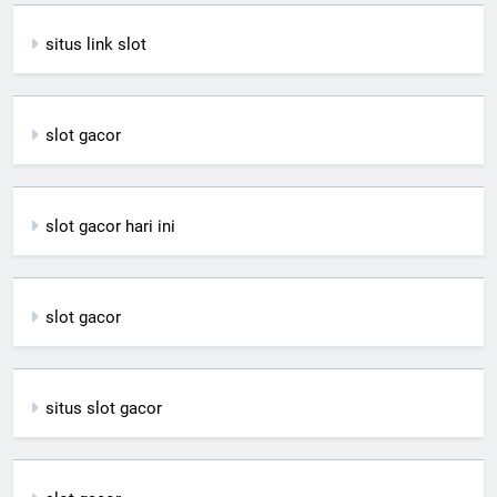
situs link slot
slot gacor
slot gacor hari ini
slot gacor
situs slot gacor