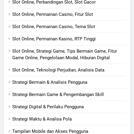
Slot Online, Perbandingan Slot, Slot Gacor
Slot Online, Permainan Casino, Fitur Slot
Slot Online, Permainan Casino, Tema Slot
Slot Online, Permainan Kasino, RTP Tinggi
Slot Online, Strategi Game, Tips Bermain Game, Fitur
Game Online, Pengelolaan Modal, Hiburan Digital
Slot Online, Teknologi Perjudian, Analisis Data
Strategi Bermain & Analisis Pengguna
Strategi Bermain Game & Pengembangan Skill
Strategi Digital & Perilaku Pengguna
Strategi Waktu & Analisa Pola
Tampilan Mobile dan Akses Pengguna