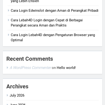
yang Lebih Efisien
Cara Login Edwinslot dengan Aman di Perangkat Pribadi
Cara Lebah4D Login dengan Cepat di Berbagai
Perangkat secara Aman dan Praktis
Cara Login Lebah4D dengan Pengaturan Browser yang
Optimal
Recent Comments
A WordPress Commenter
on
Hello world!
Archives
July 2026
June 2026