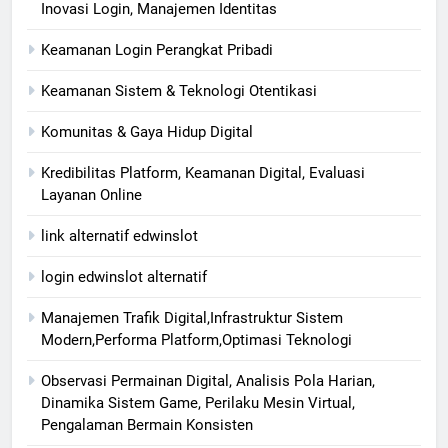
Inovasi Login, Manajemen Identitas
Keamanan Login Perangkat Pribadi
Keamanan Sistem & Teknologi Otentikasi
Komunitas & Gaya Hidup Digital
Kredibilitas Platform, Keamanan Digital, Evaluasi
Layanan Online
link alternatif edwinslot
login edwinslot alternatif
Manajemen Trafik Digital,Infrastruktur Sistem
Modern,Performa Platform,Optimasi Teknologi
Observasi Permainan Digital, Analisis Pola Harian,
Dinamika Sistem Game, Perilaku Mesin Virtual,
Pengalaman Bermain Konsisten