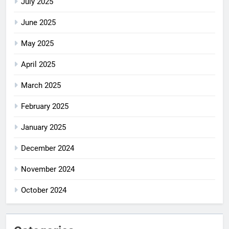
July 2025
June 2025
May 2025
April 2025
March 2025
February 2025
January 2025
December 2024
November 2024
October 2024