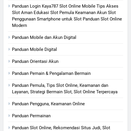
Panduan Login Kaya787 Slot Online Mobile Tips Akses
Slot Aman Edukasi Slot Pemula Keamanan Akun Slot
Penggunaan Smartphone untuk Slot Panduan Slot Online
Modern
Panduan Mobile dan Akun Digital
Panduan Mobile Digital
Panduan Orientasi Akun
Panduan Pemain & Pengalaman Bermain
Panduan Pemula, Tips Slot Online, Keamanan dan
Layanan, Strategi Bermain Slot, Slot Online Terpercaya
Panduan Pengguna, Keamanan Online
Panduan Permainan
Panduan Slot Online, Rekomendasi Situs Judi, Slot