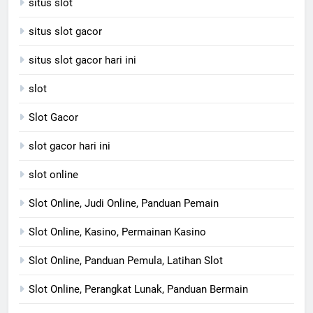
situs slot
situs slot gacor
situs slot gacor hari ini
slot
Slot Gacor
slot gacor hari ini
slot online
Slot Online, Judi Online, Panduan Pemain
Slot Online, Kasino, Permainan Kasino
Slot Online, Panduan Pemula, Latihan Slot
Slot Online, Perangkat Lunak, Panduan Bermain