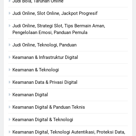
Judi Bola, Taruhan Online
Judi Online, Slot Online, Jackpot Progresif
Judi Online, Strategi Slot, Tips Bermain Aman,
Pengelolaan Emosi, Panduan Pemula
Judi Online, Teknologi, Panduan
Keamanan & Infrastruktur Digital
Keamanan & Teknologi
Keamanan Data & Privasi Digital
Keamanan Digital
Keamanan Digital & Panduan Teknis
Keamanan Digital & Teknologi
Keamanan Digital, Teknologi Autentikasi, Proteksi Data,