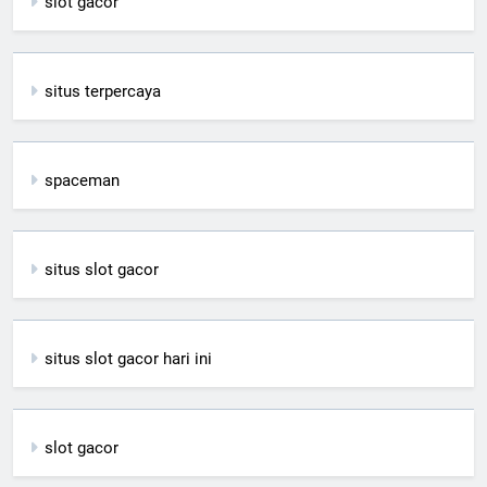
slot gacor
situs terpercaya
spaceman
situs slot gacor
situs slot gacor hari ini
slot gacor