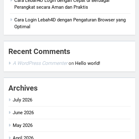
Cara Lebah4D Login dengan Cepat di Berbagai
Perangkat secara Aman dan Praktis
Cara Login Lebah4D dengan Pengaturan Browser yang
Optimal
Recent Comments
A WordPress Commenter
on
Hello world!
Archives
July 2026
June 2026
May 2026
April 2026