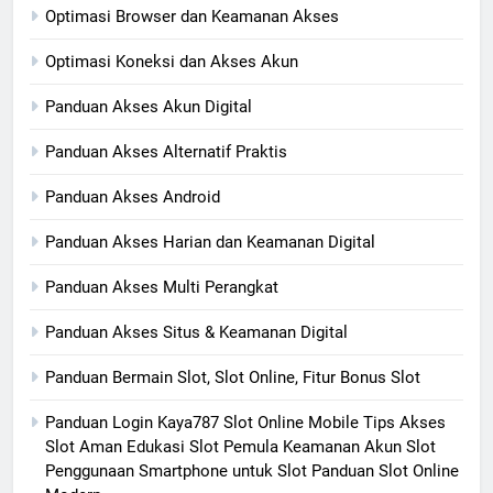
Optimasi Browser dan Keamanan Akses
Optimasi Koneksi dan Akses Akun
Panduan Akses Akun Digital
Panduan Akses Alternatif Praktis
Panduan Akses Android
Panduan Akses Harian dan Keamanan Digital
Panduan Akses Multi Perangkat
Panduan Akses Situs & Keamanan Digital
Panduan Bermain Slot, Slot Online, Fitur Bonus Slot
Panduan Login Kaya787 Slot Online Mobile Tips Akses
Slot Aman Edukasi Slot Pemula Keamanan Akun Slot
Penggunaan Smartphone untuk Slot Panduan Slot Online