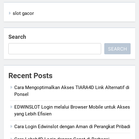
slot gacor
Search
SEARCH
Recent Posts
Cara Mengoptimalkan Akses TIARA4D Link Alternatif di
Ponsel
EDWINSLOT Login melalui Browser Mobile untuk Akses
yang Lebih Efisien
Cara Login Edwinslot dengan Aman di Perangkat Pribadi