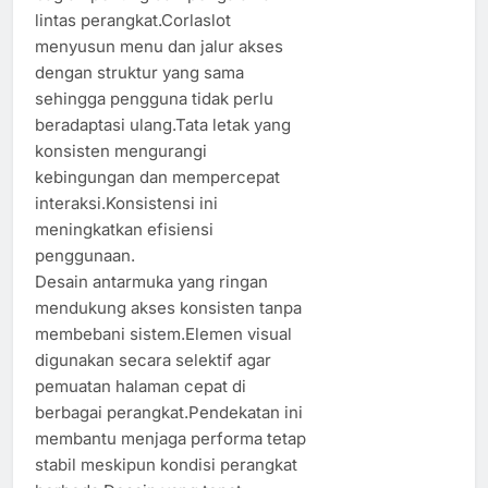
lintas perangkat.Corlaslot
menyusun menu dan jalur akses
dengan struktur yang sama
sehingga pengguna tidak perlu
beradaptasi ulang.Tata letak yang
konsisten mengurangi
kebingungan dan mempercepat
interaksi.Konsistensi ini
meningkatkan efisiensi
penggunaan.
Desain antarmuka yang ringan
mendukung akses konsisten tanpa
membebani sistem.Elemen visual
digunakan secara selektif agar
pemuatan halaman cepat di
berbagai perangkat.Pendekatan ini
membantu menjaga performa tetap
stabil meskipun kondisi perangkat