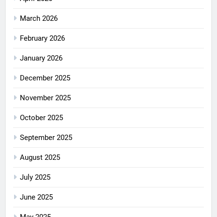
March 2026
February 2026
January 2026
December 2025
November 2025
October 2025
September 2025
August 2025
July 2025
June 2025
May 2025