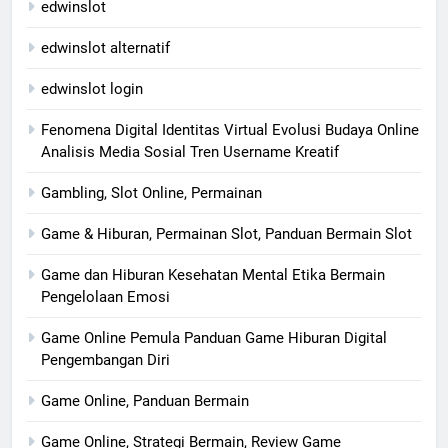
edwinslot
edwinslot alternatif
edwinslot login
Fenomena Digital Identitas Virtual Evolusi Budaya Online
Analisis Media Sosial Tren Username Kreatif
Gambling, Slot Online, Permainan
Game & Hiburan, Permainan Slot, Panduan Bermain Slot
Game dan Hiburan Kesehatan Mental Etika Bermain
Pengelolaan Emosi
Game Online Pemula Panduan Game Hiburan Digital
Pengembangan Diri
Game Online, Panduan Bermain
Game Online, Strategi Bermain, Review Game