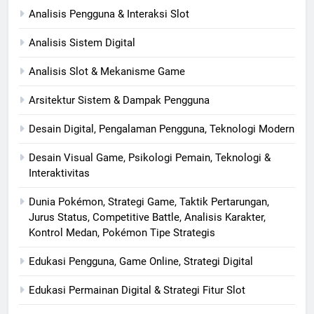
Analisis Pengguna & Interaksi Slot
Analisis Sistem Digital
Analisis Slot & Mekanisme Game
Arsitektur Sistem & Dampak Pengguna
Desain Digital, Pengalaman Pengguna, Teknologi Modern
Desain Visual Game, Psikologi Pemain, Teknologi &
Interaktivitas
Dunia Pokémon, Strategi Game, Taktik Pertarungan,
Jurus Status, Competitive Battle, Analisis Karakter,
Kontrol Medan, Pokémon Tipe Strategis
Edukasi Pengguna, Game Online, Strategi Digital
Edukasi Permainan Digital & Strategi Fitur Slot