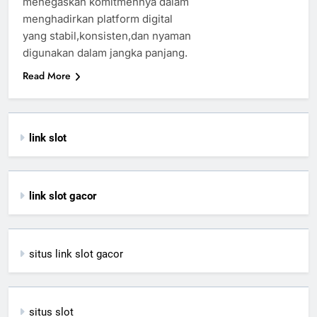
menegaskan komitmennya dalam
menghadirkan platform digital
yang stabil,konsisten,dan nyaman
digunakan dalam jangka panjang.
Read More
link slot
link slot gacor
situs link slot gacor
situs slot