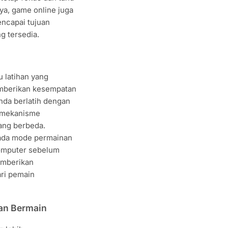
ya, game online juga
ncapai tujuan
g tersedia.
 latihan yang
emberikan kesempatan
da berlatih dengan
i mekanisme
ang berbeda.
 ada mode permainan
omputer sebelum
emberikan
ari pemain
an Bermain