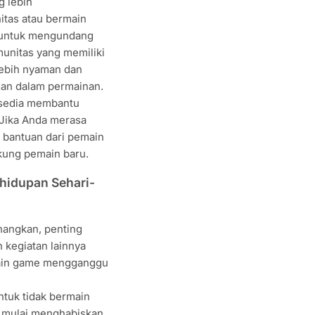
g lebih
tas atau bermain
r untuk mengundang
unitas yang memiliki
lebih nyaman dan
gan dalam permainan.
rsedia membantu
 Jika Anda merasa
a bantuan dari pemain
ukung pemain baru.
hidupan Sehari-
nangkan, penting
 kegiatan lainnya
main game mengganggu
ntuk tidak bermain
a mulai menghabiskan