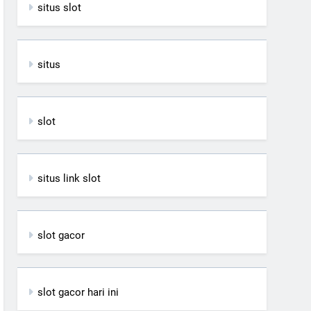
situs slot
situs
slot
situs link slot
slot gacor
slot gacor hari ini