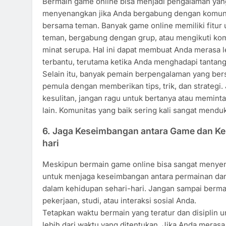
Bermain game online bisa menjadi pengalaman yan
menyenangkan jika Anda bergabung dengan komuni
bersama teman. Banyak game online memiliki fitu
teman, bergabung dengan grup, atau mengikuti kom
minat serupa. Hal ini dapat membuat Anda merasa 
terbantu, terutama ketika Anda menghadapi tantan
Selain itu, banyak pemain berpengalaman yang be
pemula dengan memberikan tips, trik, dan strategi.
kesulitan, jangan ragu untuk bertanya atau memint
lain. Komunitas yang baik sering kali sangat mend
6.
Jaga Keseimbangan antara Game dan Ke
hari
Meskipun bermain game online bisa sangat menye
untuk menjaga keseimbangan antara permainan dan
dalam kehidupan sehari-hari. Jangan sampai ber
pekerjaan, studi, atau interaksi sosial Anda.
Tetapkan waktu bermain yang teratur dan disiplin u
lebih dari waktu yang ditentukan. Jika Anda meras