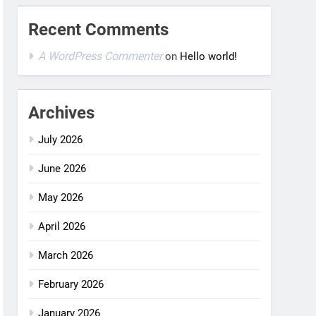
Recent Comments
A WordPress Commenter
on
Hello world!
Archives
July 2026
June 2026
May 2026
April 2026
March 2026
February 2026
January 2026