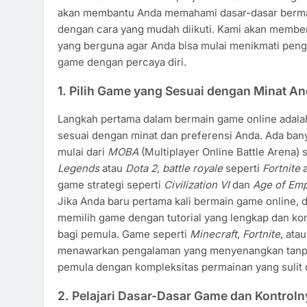
akan membantu Anda memahami dasar-dasar berma
dengan cara yang mudah diikuti. Kami akan memberi
yang berguna agar Anda bisa mulai menikmati pen
game dengan percaya diri.
1.
Pilih Game yang Sesuai dengan Minat A
Langkah pertama dalam bermain game online adala
sesuai dengan minat dan preferensi Anda. Ada bany
mulai dari
MOBA
(Multiplayer Online Battle Arena) 
Legends
atau
Dota 2
,
battle royale
seperti
Fortnite
a
game strategi seperti
Civilization VI
dan
Age of Emp
Jika Anda baru pertama kali bermain game online, 
memilih game dengan tutorial yang lengkap dan k
bagi pemula. Game seperti
Minecraft
,
Fortnite
, ata
menawarkan pengalaman yang menyenangkan tanpa
pemula dengan kompleksitas permainan yang sulit 
2.
Pelajari Dasar-Dasar Game dan Kontroln