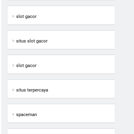
slot gacor
situs slot gacor
slot gacor
situs terpercaya
spaceman