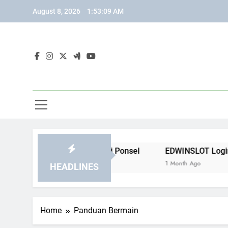
Skip
August 8, 2026
1:53:10 AM
to
content
The
Dapatkan B
Link Alternatif di Ponsel
EDWINSLOT Login melalui Bro
1 Month Ago
HEADLINES
Home
Panduan Bermain