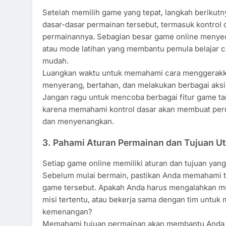
Setelah memilih game yang tepat, langkah berikut
dasar-dasar permainan tersebut, termasuk kontrol
permainannya. Sebagian besar game online menyedi
atau mode latihan yang membantu pemula belajar 
mudah.
Luangkan waktu untuk memahami cara menggerakka
menyerang, bertahan, dan melakukan berbagai aksi
Jangan ragu untuk mencoba berbagai fitur game ta
karena memahami kontrol dasar akan membuat per
dan menyenangkan.
3.
Pahami Aturan Permainan dan Tujuan U
Setiap game online memiliki aturan dan tujuan yan
Sebelum mulai bermain, pastikan Anda memahami t
game tersebut. Apakah Anda harus mengalahkan m
misi tertentu, atau bekerja sama dengan tim untuk
kemenangan?
Memahami tujuan permainan akan membantu Anda t