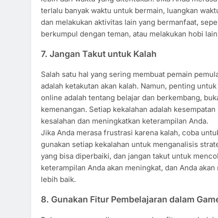
terlalu banyak waktu untuk bermain, luangkan waktu
dan melakukan aktivitas lain yang bermanfaat, seper
berkumpul dengan teman, atau melakukan hobi lain
7.
Jangan Takut untuk Kalah
Salah satu hal yang sering membuat pemain pemul
adalah ketakutan akan kalah. Namun, penting untu
online adalah tentang belajar dan berkembang, buk
kemenangan. Setiap kekalahan adalah kesempatan u
kesalahan dan meningkatkan keterampilan Anda.
Jika Anda merasa frustrasi karena kalah, coba untuk
gunakan setiap kekalahan untuk menganalisis strate
yang bisa diperbaiki, dan jangan takut untuk mencob
keterampilan Anda akan meningkat, dan Anda akan
lebih baik.
8.
Gunakan Fitur Pembelajaran dalam Gam