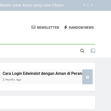
obile untuk Akses yang Lebih Efisien
slot dengan Aman di Perangkat Pribadi
ai Perangkat secara Aman dan Praktis
NEWSLETTER
RANDOM NEWS
es TIARA4D Link Alternatif di Ponsel
 Updates. Informasi Terpercaya Untuk Masyarakat.
obile untuk Akses yang Lebih Efisien
slot dengan Aman di Perangkat Pribadi
ai Perangkat secara Aman dan Praktis
n Edwinslot dengan Aman di Perangkat Pribadi
Cara Leb
2 Months A