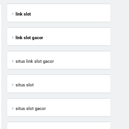
link slot
link slot gacor
situs link slot gacor
situs slot
situs slot gacor