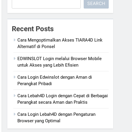
SEARCH
Recent Posts
Cara Mengoptimalkan Akses TIARA4D Link
Alternatif di Ponsel
EDWINSLOT Login melalui Browser Mobile
untuk Akses yang Lebih Efisien
Cara Login Edwinslot dengan Aman di
Perangkat Pribadi
Cara Lebah4D Login dengan Cepat di Berbagai
Perangkat secara Aman dan Praktis
Cara Login Lebah4D dengan Pengaturan
Browser yang Optimal