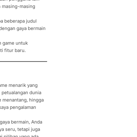
n masing-masing
 beberapa judul
dengan gaya bermain
am game untuk
 fitur baru.
game menarik yang
 petualangan dunia
le menantang, hingga
rkaya pengalaman
 gaya bermain, Anda
a seru, tetapi juga
i pilihan yang ada