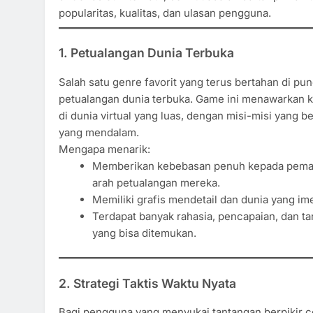
popularitas, kualitas, dan ulasan pengguna.
1. Petualangan Dunia Terbuka
Salah satu genre favorit yang terus bertahan di p
petualangan dunia terbuka. Game ini menawarkan 
di dunia virtual yang luas, dengan misi-misi yang b
yang mendalam.
Mengapa menarik:
Memberikan kebebasan penuh kepada pema
arah petualangan mereka.
Memiliki grafis mendetail dan dunia yang ime
Terdapat banyak rahasia, pencapaian, dan t
yang bisa ditemukan.
2. Strategi Taktis Waktu Nyata
Bagi pengguna yang menyukai tantangan berpikir c