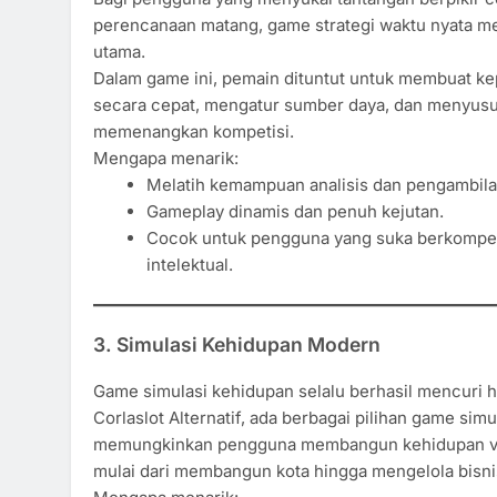
perencanaan matang, game strategi waktu nyata m
utama.
Dalam game ini, pemain dituntut untuk membuat ke
secara cepat, mengatur sumber daya, dan menyusun
memenangkan kompetisi.
Mengapa menarik:
Melatih kemampuan analisis dan pengambila
Gameplay dinamis dan penuh kejutan.
Cocok untuk pengguna yang suka berkompet
intelektual.
3. Simulasi Kehidupan Modern
Game simulasi kehidupan selalu berhasil mencuri h
Corlaslot Alternatif, ada berbagai pilihan game simu
memungkinkan pengguna membangun kehidupan vir
mulai dari membangun kota hingga mengelola bisni