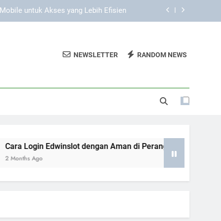
obile untuk Akses yang Lebih Efisien
slot dengan Aman di Perangkat Pribadi
ai Perangkat secara Aman dan Praktis
NEWSLETTER
RANDOM NEWS
es TIARA4D Link Alternatif di Ponsel
 Updates. Informasi Terpercaya Untuk Masyarakat.
obile untuk Akses yang Lebih Efisien
slot dengan Aman di Perangkat Pribadi
ai Perangkat secara Aman dan Praktis
n Edwinslot dengan Aman di Perangkat Pribadi
Cara Leb
2 Months A