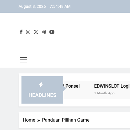
Skip
August 8, 2026
7:54:49 AM
to
content
The
Dapatkan B
Link Alternatif di Ponsel
EDWINSLOT Login melalui Bro
1 Month Ago
HEADLINES
Home
Panduan Pilihan Game