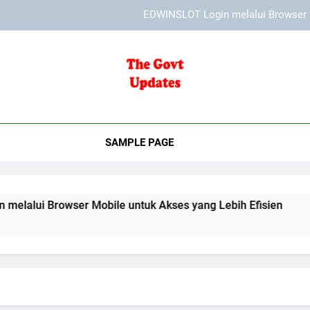
EDWINSLOT Login melalui Browser M
Cara Login Edwin
Cara Lebah4D Login dengan Cepat di Berbag
 Govt Updates
Cara Mengoptimalkan Aks
erita Terkini Dan Update Dari Dunia Pemerintahan Di The Govt
EDWINSLOT Login melalui Browser M
SAMPLE PAGE
Cara Login Edwin
Cara Lebah4D Login dengan Cepat di Berbag
wser Mobile untuk Akses yang Lebih Efisien
Cara Logi
2 Months Ago