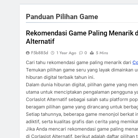
Panduan Pilihan Game
Rekomendasi Game Paling Menarik da
Alternatif
F5b885d
1 Year Ago
0
5 Mins
Cari tahu rekomendasi game paling menarik dari
Co
Temukan pilihan game seru yang layak dimainkan 
hiburan digital terbaik tahun ini.
Dalam dunia hiburan digital, pilihan game yang men
utama untuk menciptakan pengalaman pengguna y
Corlaslot Alternatif sebagai salah satu platform p
beragam pilihan game yang dirancang untuk berbag
Setiap tahunnya, beberapa game menonjol berkat i
adiktif, serta kualitas grafis dan cerita yang memika
Jika Anda mencari rekomendasi game paling menari
di Corlaslot Alternatif, berikut adalah daftar piliha