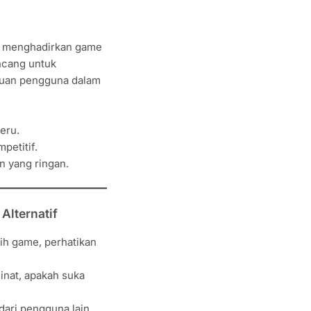
uga menghadirkan game
ancang untuk
uan pengguna dalam
eru.
petitif.
 yang ringan.
Alternatif
ih game, perhatikan
inat, apakah suka
dari pengguna lain