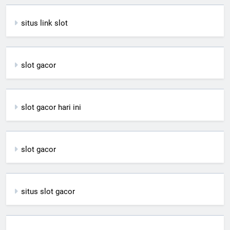
situs link slot
slot gacor
slot gacor hari ini
slot gacor
situs slot gacor