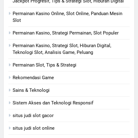
Jackpot Progresif, Tips & Strategi Slot, Hiburan Digital
Permainan Kasino Online, Slot Online, Panduan Mesin
Slot
Permainan Kasino, Strategi Permainan, Slot Populer
Permainan Kasino, Strategi Slot, Hiburan Digital,
Teknologi Slot, Analisis Game, Peluang
Permainan Slot, Tips & Strategi
Rekomendasi Game
Sains & Teknologi
Sistem Akses dan Teknologi Responsif
situs judi slot gacor
situs judi slot online