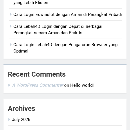
yang Lebih Efisien
Cara Login Edwinslot dengan Aman di Perangkat Pribadi
Cara Lebah4D Login dengan Cepat di Berbagai
Perangkat secara Aman dan Praktis
Cara Login Lebah4D dengan Pengaturan Browser yang
Optimal
Recent Comments
A WordPress Commenter
on
Hello world!
Archives
July 2026