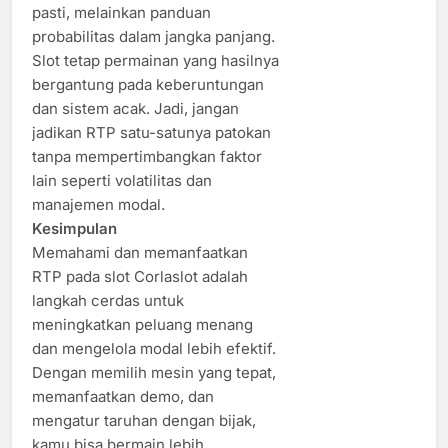
pasti, melainkan panduan
probabilitas dalam jangka panjang.
Slot tetap permainan yang hasilnya
bergantung pada keberuntungan
dan sistem acak. Jadi, jangan
jadikan RTP satu-satunya patokan
tanpa mempertimbangkan faktor
lain seperti volatilitas dan
manajemen modal.
Kesimpulan
Memahami dan memanfaatkan
RTP pada slot Corlaslot adalah
langkah cerdas untuk
meningkatkan peluang menang
dan mengelola modal lebih efektif.
Dengan memilih mesin yang tepat,
memanfaatkan demo, dan
mengatur taruhan dengan bijak,
kamu bisa bermain lebih