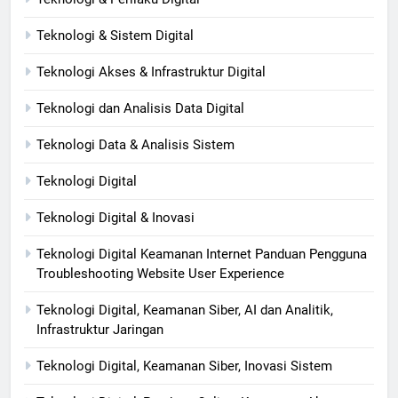
Teknologi & Sistem Digital
Teknologi Akses & Infrastruktur Digital
Teknologi dan Analisis Data Digital
Teknologi Data & Analisis Sistem
Teknologi Digital
Teknologi Digital & Inovasi
Teknologi Digital Keamanan Internet Panduan Pengguna
Troubleshooting Website User Experience
Teknologi Digital, Keamanan Siber, AI dan Analitik,
Infrastruktur Jaringan
Teknologi Digital, Keamanan Siber, Inovasi Sistem