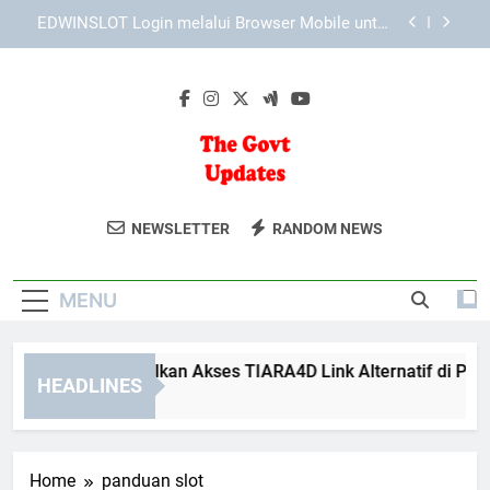
Skip
Cara Login Edwinslot dengan Aman di Perangkat
to
Pribadi
content
Cara Lebah4D Login dengan Cepat di Berbagai
Perangkat secara Aman dan Praktis
Cara Mengoptimalkan Akses TIARA4D Link
Alternatif di Ponsel
EDWINSLOT Login melalui Browser Mobile untuk
Akses yang Lebih Efisien
The Govt
Dapatkan Berita Terkini Dan Update Dari
Cara Login Edwinslot dengan Aman di Perangkat
NEWSLETTER
RANDOM NEWS
Pribadi
Updates
Dunia Pemerintahan Di The Govt
Cara Lebah4D Login dengan Cepat di Berbagai
Updates. Informasi Terpercaya Untuk
Perangkat secara Aman dan Praktis
MENU
Masyarakat.
ara Mengoptimalkan Akses TIARA4D Link Alternatif di Ponsel
HEADLINES
 Weeks Ago
Home
panduan slot