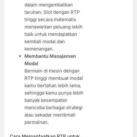
dalam mengembalikan
taruhan. Slot dengan RTP
tinggi secara matematis
menawarkan peluang lebih
baik untuk mendapatkan
kembali modal dan
kemenangan.
Membantu Manajemen
Modal
Bermain di mesin dengan
RTP tinggi membuat modal
kamu bertahan lebih lama,
sehingga kamu punya lebih
banyak kesempatan
mencoba berbagai strategi
atau sekadar menikmati
permainan.
Cara Memanfaatkan RTP untuk