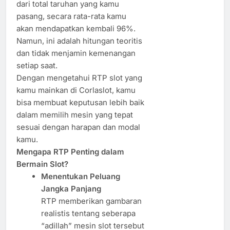
dari total taruhan yang kamu
pasang, secara rata-rata kamu
akan mendapatkan kembali 96%.
Namun, ini adalah hitungan teoritis
dan tidak menjamin kemenangan
setiap saat.
Dengan mengetahui RTP slot yang
kamu mainkan di Corlaslot, kamu
bisa membuat keputusan lebih baik
dalam memilih mesin yang tepat
sesuai dengan harapan dan modal
kamu.
Mengapa RTP Penting dalam
Bermain Slot?
Menentukan Peluang
Jangka Panjang
RTP memberikan gambaran
realistis tentang seberapa
“adillah” mesin slot tersebut