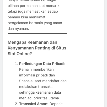
pilihan permainan slot menarik
tetapi juga memastikan setiap
pemain bisa menikmati
pengalaman bermain yang aman
dan nyaman.
Mengapa Keamanan dan
Kenyamanan Penting di Situs
Slot Online?
Perlindungan Data Pribadi:
Pemain memberikan
informasi pribadi dan
finansial saat mendaftar dan
melakukan transaksi,
sehingga keamanan data
menjadi prioritas utama.
Transaksi Aman:
Deposit