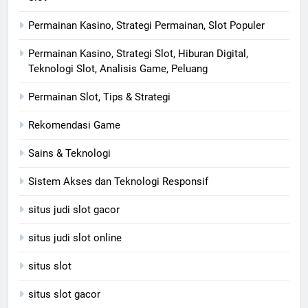
Permainan Kasino, Strategi Permainan, Slot Populer
Permainan Kasino, Strategi Slot, Hiburan Digital,
Teknologi Slot, Analisis Game, Peluang
Permainan Slot, Tips & Strategi
Rekomendasi Game
Sains & Teknologi
Sistem Akses dan Teknologi Responsif
situs judi slot gacor
situs judi slot online
situs slot
situs slot gacor