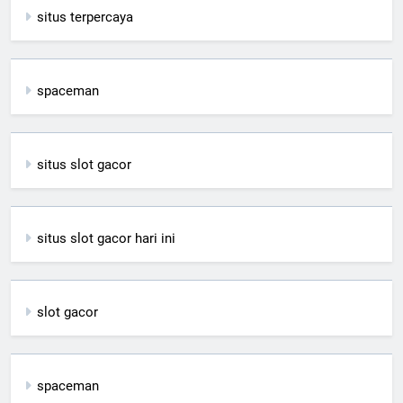
situs terpercaya
spaceman
situs slot gacor
situs slot gacor hari ini
slot gacor
spaceman