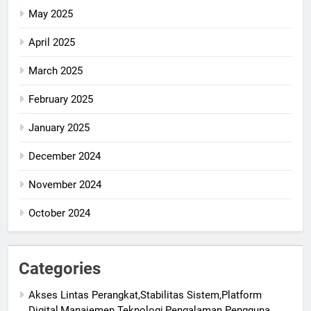
May 2025
April 2025
March 2025
February 2025
January 2025
December 2024
November 2024
October 2024
Categories
Akses Lintas Perangkat,Stabilitas Sistem,Platform
Digital,Manajemen Teknologi,Pengalaman Pengguna