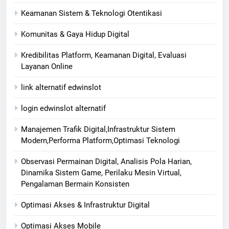
Keamanan Sistem & Teknologi Otentikasi
Komunitas & Gaya Hidup Digital
Kredibilitas Platform, Keamanan Digital, Evaluasi
Layanan Online
link alternatif edwinslot
login edwinslot alternatif
Manajemen Trafik Digital,Infrastruktur Sistem
Modern,Performa Platform,Optimasi Teknologi
Observasi Permainan Digital, Analisis Pola Harian,
Dinamika Sistem Game, Perilaku Mesin Virtual,
Pengalaman Bermain Konsisten
Optimasi Akses & Infrastruktur Digital
Optimasi Akses Mobile