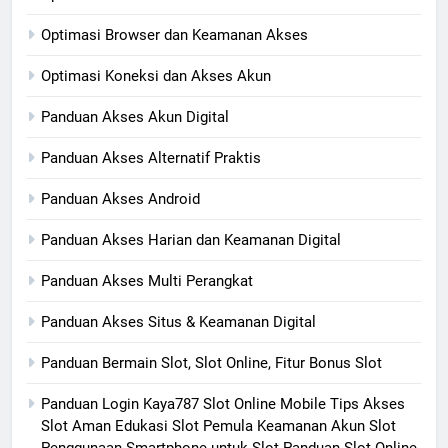
Optimasi Browser dan Keamanan Akses
Optimasi Koneksi dan Akses Akun
Panduan Akses Akun Digital
Panduan Akses Alternatif Praktis
Panduan Akses Android
Panduan Akses Harian dan Keamanan Digital
Panduan Akses Multi Perangkat
Panduan Akses Situs & Keamanan Digital
Panduan Bermain Slot, Slot Online, Fitur Bonus Slot
Panduan Login Kaya787 Slot Online Mobile Tips Akses
Slot Aman Edukasi Slot Pemula Keamanan Akun Slot