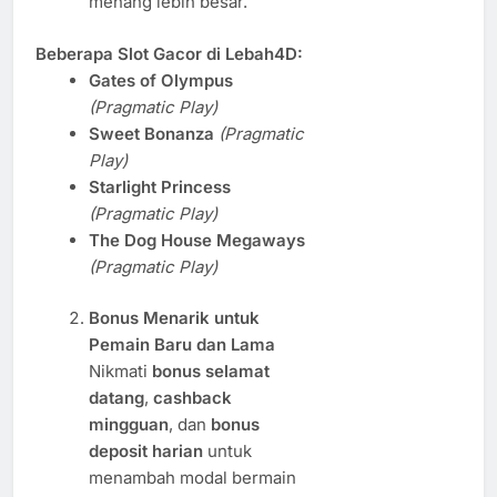
menang lebih besar.
Beberapa Slot Gacor di Lebah4D:
Gates of Olympus
(Pragmatic Play)
Sweet Bonanza
(Pragmatic
Play)
Starlight Princess
(Pragmatic Play)
The Dog House Megaways
(Pragmatic Play)
Bonus Menarik untuk
Pemain Baru dan Lama
Nikmati
bonus selamat
datang
,
cashback
mingguan
, dan
bonus
deposit harian
untuk
menambah modal bermain