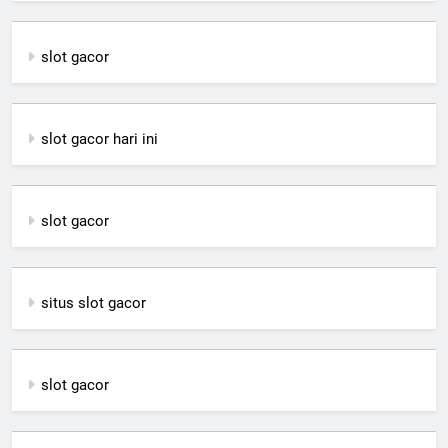
slot gacor
slot gacor hari ini
slot gacor
situs slot gacor
slot gacor