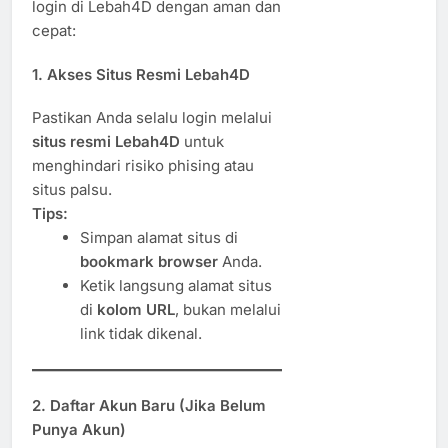
login di Lebah4D dengan aman dan
cepat:
1. Akses Situs Resmi Lebah4D
Pastikan Anda selalu login melalui
situs resmi Lebah4D
untuk
menghindari risiko phising atau
situs palsu.
Tips:
Simpan alamat situs di
bookmark browser
Anda.
Ketik langsung alamat situs
di
kolom URL
, bukan melalui
link tidak dikenal.
2. Daftar Akun Baru (Jika Belum
Punya Akun)