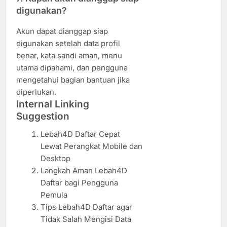
digunakan?
Akun dapat dianggap siap
digunakan setelah data profil
benar, kata sandi aman, menu
utama dipahami, dan pengguna
mengetahui bagian bantuan jika
diperlukan.
Internal Linking
Suggestion
Lebah4D Daftar Cepat
Lewat Perangkat Mobile dan
Desktop
Langkah Aman Lebah4D
Daftar bagi Pengguna
Pemula
Tips Lebah4D Daftar agar
Tidak Salah Mengisi Data