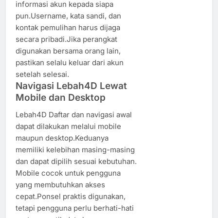
informasi akun kepada siapa
pun.Username, kata sandi, dan
kontak pemulihan harus dijaga
secara pribadi.Jika perangkat
digunakan bersama orang lain,
pastikan selalu keluar dari akun
setelah selesai.
Navigasi Lebah4D Lewat
Mobile dan Desktop
Lebah4D Daftar dan navigasi awal
dapat dilakukan melalui mobile
maupun desktop.Keduanya
memiliki kelebihan masing-masing
dan dapat dipilih sesuai kebutuhan.
Mobile cocok untuk pengguna
yang membutuhkan akses
cepat.Ponsel praktis digunakan,
tetapi pengguna perlu berhati-hati