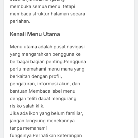
membuka semua menu, tetapi
membaca struktur halaman secara
perlahan.
Kenali Menu Utama
Menu utama adalah pusat navigasi
yang mengarahkan pengguna ke
berbagai bagian penting.Pengguna
perlu memahami menu mana yang
berkaitan dengan profil,
pengaturan, informasi akun, dan
bantuan.Membaca label menu
dengan teliti dapat mengurangi
risiko salah klik.
Jika ada ikon yang belum familiar,
jangan langsung menekannya
tanpa memahami
fungsinya.Perhatikan keterangan