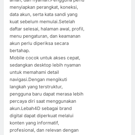
menyiapkan perangkat, koneksi,
data akun, serta kata sandi yang
kuat sebelum memulai.Setelah
daftar selesai, halaman awal, profil,
menu pengaturan, dan keamanan
akun perlu diperiksa secara
bertahap.
Mobile cocok untuk akses cepat,
sedangkan desktop lebih nyaman
untuk memahami detail
navigasi.Dengan mengikuti
langkah yang terstruktur,
pengguna baru dapat merasa lebih
percaya diri saat menggunakan
akun.Lebah4D sebagai brand
digital dapat diperkuat melalui
konten yang informatif,
profesional, dan relevan dengan