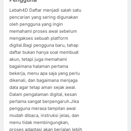
Lebah4D Daftar menjadi salah satu
pencarian yang sering digunakan
oleh pengguna yang ingin
memahami proses awal sebelum
mengakses sebuah platform
digital.Bagi pengguna baru, tahap
daftar bukan hanya soal membuat
akun, tetapi juga memahami
bagaimana halaman pertama
bekerja, menu apa saja yang perlu
dikenali, dan bagaimana menjaga
data agar tetap aman sejak awal.
Dalam pengalaman digital, kesan
pertama sangat berpengaruh.Jika
pengguna merasa tampilan awal
mudah dibaca, instruksi jelas, dan
menu tidak membingungkan,
proses adaptasi akan berjalan lebih