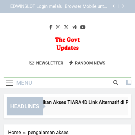
Skip
Cara Login Edwinslot dengan Aman di Perangkat
to
Pribadi
content
Cara Lebah4D Login dengan Cepat di Berbagai
Perangkat secara Aman dan Praktis
Cara Mengoptimalkan Akses TIARA4D Link
Alternatif di Ponsel
EDWINSLOT Login melalui Browser Mobile untuk
Akses yang Lebih Efisien
The Govt
Dapatkan Berita Terkini Dan Update Dari
Cara Login Edwinslot dengan Aman di Perangkat
NEWSLETTER
RANDOM NEWS
Pribadi
Updates
Dunia Pemerintahan Di The Govt
Cara Lebah4D Login dengan Cepat di Berbagai
Updates. Informasi Terpercaya Untuk
Perangkat secara Aman dan Praktis
MENU
Masyarakat.
ara Mengoptimalkan Akses TIARA4D Link Alternatif di Ponsel
HEADLINES
 Weeks Ago
Home
pengalaman akses