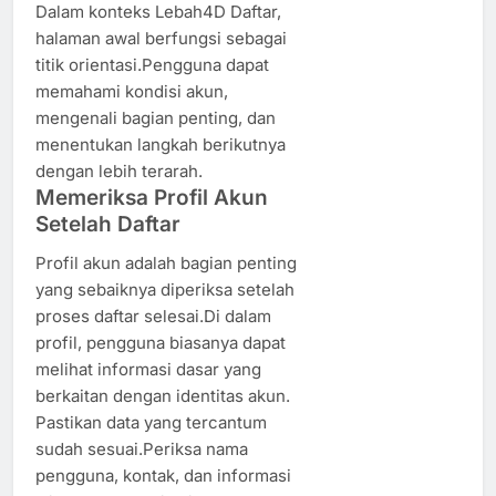
Dalam konteks Lebah4D Daftar,
halaman awal berfungsi sebagai
titik orientasi.Pengguna dapat
memahami kondisi akun,
mengenali bagian penting, dan
menentukan langkah berikutnya
dengan lebih terarah.
Memeriksa Profil Akun
Setelah Daftar
Profil akun adalah bagian penting
yang sebaiknya diperiksa setelah
proses daftar selesai.Di dalam
profil, pengguna biasanya dapat
melihat informasi dasar yang
berkaitan dengan identitas akun.
Pastikan data yang tercantum
sudah sesuai.Periksa nama
pengguna, kontak, dan informasi