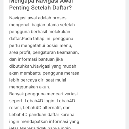
Mengapa Navigasi Awal
Penting Setelah Daftar?
Navigasi awal adalah proses
mengenali bagian utama setelah
pengguna berhasil melakukan
daftar.Pada tahap ini, pengguna
perlu mengetahui posisi menu,
area profil, pengaturan keamanan,
dan informasi bantuan jika
dibutuhkan.Navigasi yang mudah
akan membantu pengguna merasa
lebih percaya diri saat mulai
menggunakan akun.
Banyak pengguna mencari variasi
seperti Lebah4D login, Lebah4D
resmi, Lebah4D alternatif, dan
Lebah4D panduan daftar karena
ingin mendapatkan informasi yang
jelas.Mereka tidak hanya ingin