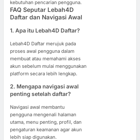
kebutuhan pencarian pengguna.
FAQ Seputar Lebah4D
Daftar dan Navigasi Awal
1. Apa itu Lebah4D Daftar?
Lebah4D Daftar merujuk pada
proses awal pengguna dalam
membuat atau memahami akses
akun sebelum mulai menggunakan
platform secara lebih lengkap.
2. Mengapa navigasi awal
penting setelah daftar?
Navigasi awal membantu
pengguna mengenali halaman
utama, menu penting, profil, dan
pengaturan keamanan agar akun
lebih siap digunakan.