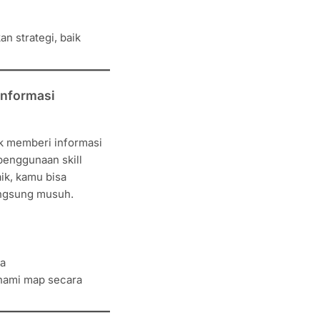
n strategi, baik
Informasi
k memberi informasi
 penggunaan skill
ik, kamu bisa
angsung musuh.
ta
hami map secara