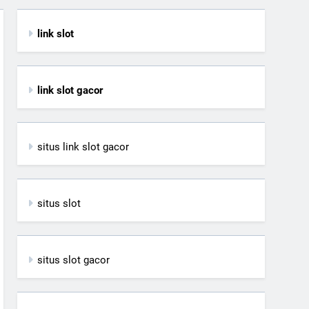
link slot
link slot gacor
situs link slot gacor
situs slot
situs slot gacor