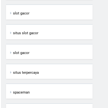
slot gacor
situs slot gacor
slot gacor
situs terpercaya
spaceman