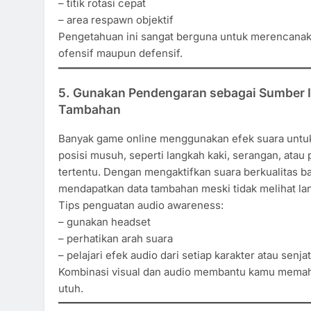
– titik rotasi cepat
– area respawn objektif
Pengetahuan ini sangat berguna untuk merencanaka
ofensif maupun defensif.
5. Gunakan Pendengaran sebagai Sumber 
Tambahan
Banyak game online menggunakan efek suara untu
posisi musuh, seperti langkah kaki, serangan, atau
tertentu. Dengan mengaktifkan suara berkualitas ba
mendapatkan data tambahan meski tidak melihat l
Tips penguatan audio awareness:
– gunakan headset
– perhatikan arah suara
– pelajari efek audio dari setiap karakter atau senja
Kombinasi visual dan audio membantu kamu mema
utuh.