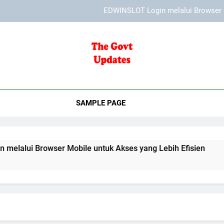
EDWINSLOT Login melalui Browser M
Cara Login Edwin
Cara Lebah4D Login dengan Cepat di Berbag
 Govt Updates
Cara Mengoptimalkan Aks
erita Terkini Dan Update Dari Dunia Pemerintahan Di The Govt
EDWINSLOT Login melalui Browser M
SAMPLE PAGE
Cara Login Edwin
Cara Lebah4D Login dengan Cepat di Berbag
wser Mobile untuk Akses yang Lebih Efisien
Cara Logi
2 Months Ago