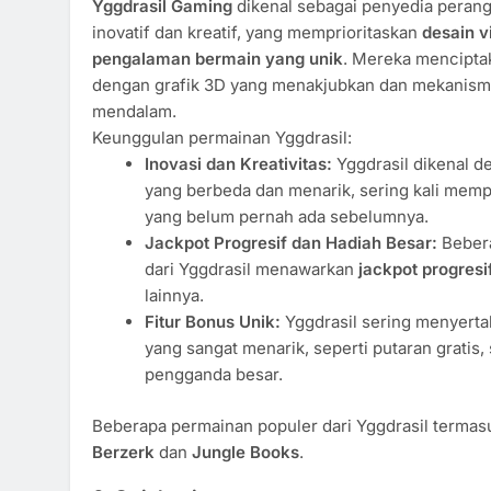
Yggdrasil Gaming
dikenal sebagai penyedia perang
inovatif dan kreatif, yang memprioritaskan
desain v
pengalaman bermain yang unik
. Mereka mencipta
dengan grafik 3D yang menakjubkan dan mekanism
mendalam.
Keunggulan permainan Yggdrasil:
Inovasi dan Kreativitas:
Yggdrasil dikenal d
yang berbeda dan menarik, sering kali memp
yang belum pernah ada sebelumnya.
Jackpot Progresif dan Hadiah Besar:
Bebera
dari Yggdrasil menawarkan
jackpot progresi
lainnya.
Fitur Bonus Unik:
Yggdrasil sering menyertak
yang sangat menarik, seperti putaran gratis, 
pengganda besar.
Beberapa permainan populer dari Yggdrasil terma
Berzerk
dan
Jungle Books
.