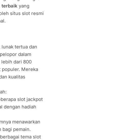
 terbaik
yang
leh situs slot resmi
al.
 lunak tertua dan
i pelopor dalam
lebih dari 800
 populer. Mereka
dan kualitas
ah:
berapa slot jackpot
al dengan hadiah
mumnya menawarkan
 bagi pemain.
erbagai tema slot