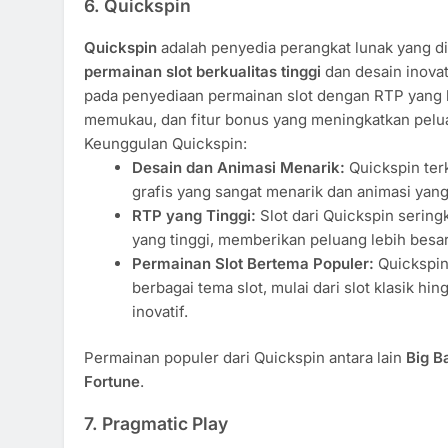
6.
Quickspin
Quickspin
adalah penyedia perangkat lunak yang d
permainan slot berkualitas tinggi
dan desain inovat
pada penyediaan permainan slot dengan RTP yang b
memukau, dan fitur bonus yang meningkatkan pel
Keunggulan Quickspin:
Desain dan Animasi Menarik:
Quickspin ter
grafis yang sangat menarik dan animasi yang
RTP yang Tinggi:
Slot dari Quickspin serin
yang tinggi, memberikan peluang lebih besa
Permainan Slot Bertema Populer:
Quickspi
berbagai tema slot, mulai dari slot klasik hi
inovatif.
Permainan populer dari Quickspin antara lain
Big B
Fortune
.
7.
Pragmatic Play