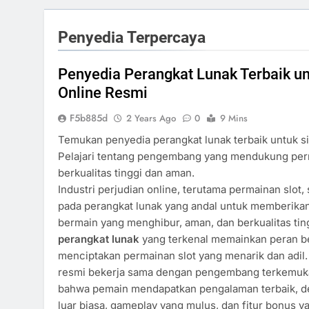
Penyedia Terpercaya
Penyedia Perangkat Lunak Terbaik unt
Online Resmi
F5b885d
2 Years Ago
0
9 Mins
Temukan penyedia perangkat lunak terbaik untuk sit
Pelajari tentang pengembang yang mendukung per
berkualitas tinggi dan aman.
Industri perjudian online, terutama permainan slot
pada perangkat lunak yang andal untuk memberik
bermain yang menghibur, aman, dan berkualitas tin
perangkat lunak
yang terkenal memainkan peran b
menciptakan permainan slot yang menarik dan adil.
resmi bekerja sama dengan pengembang terkemuk
bahwa pemain mendapatkan pengalaman terbaik, d
luar biasa, gameplay yang mulus, dan fitur bonus