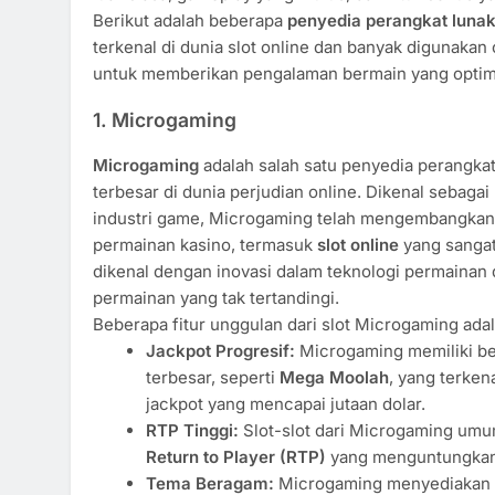
Berikut adalah beberapa
penyedia perangkat lunak
terkenal di dunia slot online dan banyak digunakan o
untuk memberikan pengalaman bermain yang optim
1.
Microgaming
Microgaming
adalah salah satu penyedia perangkat
terbesar di dunia perjudian online. Dikenal sebaga
industri game, Microgaming telah mengembangkan 
permainan kasino, termasuk
slot online
yang sangat
dikenal dengan inovasi dalam teknologi permainan 
permainan yang tak tertandingi.
Beberapa fitur unggulan dari slot Microgaming adal
Jackpot Progresif:
Microgaming memiliki be
terbesar, seperti
Mega Moolah
, yang terken
jackpot yang mencapai jutaan dolar.
RTP Tinggi:
Slot-slot dari Microgaming u
Return to Player (RTP)
yang menguntungkan
Tema Beragam:
Microgaming menyediakan b