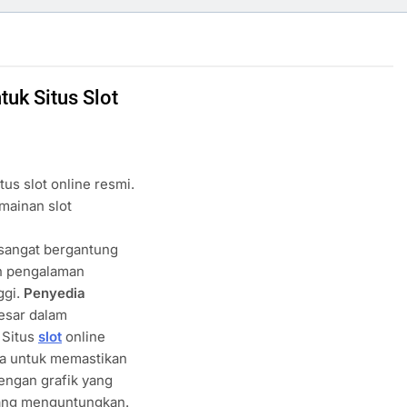
uk Situs Slot
us slot online resmi.
mainan slot
, sangat bergantung
an pengalaman
ggi.
Penyedia
esar dalam
 Situs
slot
online
a untuk memastikan
engan grafik yang
 yang menguntungkan.