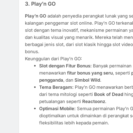
3.
Play’n GO
Play’n GO
adalah penyedia perangkat lunak yang s
kalangan penggemar slot online. Play’n GO terkena
slot dengan tema inovatif, mekanisme permainan 
dan kualitas visual yang menarik. Mereka telah m
berbagai jenis slot, dari slot klasik hingga slot vid
bonus.
Keunggulan dari Play’n GO:
Slot dengan Fitur Bonus:
Banyak permainan 
menawarkan
fitur bonus yang seru
, seperti
pengganda
, dan
Simbol Wild
.
Tema Beragam:
Play’n GO menawarkan berb
dari tema mitologi seperti
Book of Dead
hing
petualangan seperti
Reactoonz
.
Optimasi Mobile:
Semua permainan Play’n 
dioptimalkan untuk dimainkan di perangkat s
fleksibilitas lebih kepada pemain.