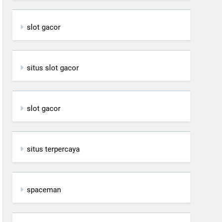
slot gacor
situs slot gacor
slot gacor
situs terpercaya
spaceman