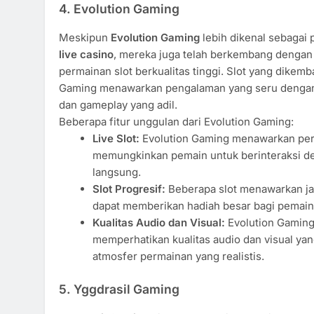
4.
Evolution Gaming
Meskipun
Evolution Gaming
lebih dikenal sebagai
live casino
, mereka juga telah berkembang denga
permainan slot berkualitas tinggi. Slot yang dikem
Gaming menawarkan pengalaman yang seru dengan 
dan gameplay yang adil.
Beberapa fitur unggulan dari Evolution Gaming:
Live Slot:
Evolution Gaming menawarkan per
memungkinkan pemain untuk berinteraksi de
langsung.
Slot Progresif:
Beberapa slot menawarkan ja
dapat memberikan hadiah besar bagi pemain
Kualitas Audio dan Visual:
Evolution Gaming
memperhatikan kualitas audio dan visual ya
atmosfer permainan yang realistis.
5.
Yggdrasil Gaming