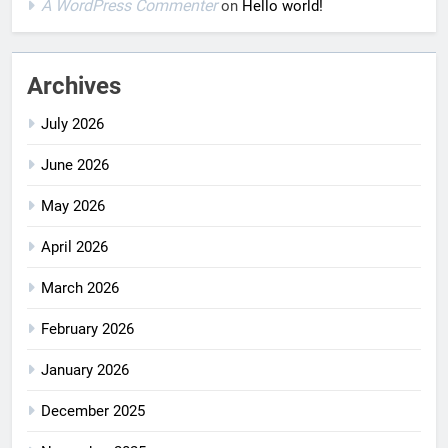
A WordPress Commenter
on
Hello world!
Archives
July 2026
June 2026
May 2026
April 2026
March 2026
February 2026
January 2026
December 2025