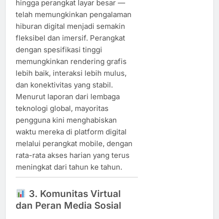
hingga perangkat layar besar —
telah memungkinkan pengalaman
hiburan digital menjadi semakin
fleksibel dan imersif. Perangkat
dengan spesifikasi tinggi
memungkinkan rendering grafis
lebih baik, interaksi lebih mulus,
dan konektivitas yang stabil.
Menurut laporan dari lembaga
teknologi global, mayoritas
pengguna kini menghabiskan
waktu mereka di platform digital
melalui perangkat mobile, dengan
rata-rata akses harian yang terus
meningkat dari tahun ke tahun.
3. Komunitas Virtual
dan Peran Media Sosial