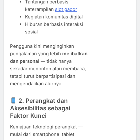
Tantangan berbasis
keterampilan
slot gacor
Kegiatan komunitas digital
Hiburan berbasis interaksi
sosial
Pengguna kini menginginkan
pengalaman yang lebih
melibatkan
dan personal
— tidak hanya
sekadar menonton atau membaca,
tetapi turut berpartisipasi dan
mengendalikan alurnya.
2. Perangkat dan
Aksesibilitas sebagai
Faktor Kunci
Kemajuan teknologi perangkat —
mulai dari smartphone, tablet,