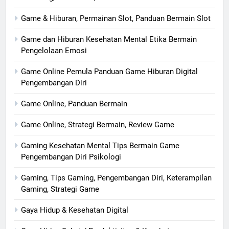
Game & Hiburan, Permainan Slot, Panduan Bermain Slot
Game dan Hiburan Kesehatan Mental Etika Bermain
Pengelolaan Emosi
Game Online Pemula Panduan Game Hiburan Digital
Pengembangan Diri
Game Online, Panduan Bermain
Game Online, Strategi Bermain, Review Game
Gaming Kesehatan Mental Tips Bermain Game
Pengembangan Diri Psikologi
Gaming, Tips Gaming, Pengembangan Diri, Keterampilan
Gaming, Strategi Game
Gaya Hidup & Kesehatan Digital