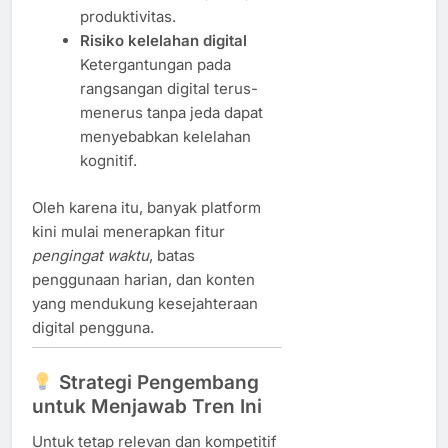
produktivitas.
Risiko kelelahan digital
Ketergantungan pada
rangsangan digital terus-
menerus tanpa jeda dapat
menyebabkan kelelahan
kognitif.
Oleh karena itu, banyak platform
kini mulai menerapkan fitur
pengingat waktu
, batas
penggunaan harian, dan konten
yang mendukung kesejahteraan
digital pengguna.
Strategi Pengembang
untuk Menjawab Tren Ini
Untuk tetap relevan dan kompetitif