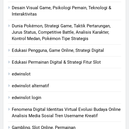
Desain Visual Game, Psikologi Pemain, Teknologi &
Interaktivitas
Dunia Pokémon, Strategi Game, Taktik Pertarungan,
Jurus Status, Competitive Battle, Analisis Karakter,
Kontrol Medan, Pokémon Tipe Strategis
Edukasi Pengguna, Game Online, Strategi Digital
Edukasi Permainan Digital & Strategi Fitur Slot
edwinslot
edwinslot alternatif
edwinslot login
Fenomena Digital Identitas Virtual Evolusi Budaya Online
Analisis Media Sosial Tren Username Kreatif
Gambling, Slot Online, Permainan