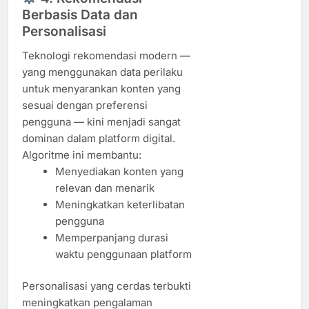
Berbasis Data dan
Personalisasi
Teknologi rekomendasi modern —
yang menggunakan data perilaku
untuk menyarankan konten yang
sesuai dengan preferensi
pengguna — kini menjadi sangat
dominan dalam platform digital.
Algoritme ini membantu:
Menyediakan konten yang
relevan dan menarik
Meningkatkan keterlibatan
pengguna
Memperpanjang durasi
waktu penggunaan platform
Personalisasi yang cerdas terbukti
meningkatkan pengalaman