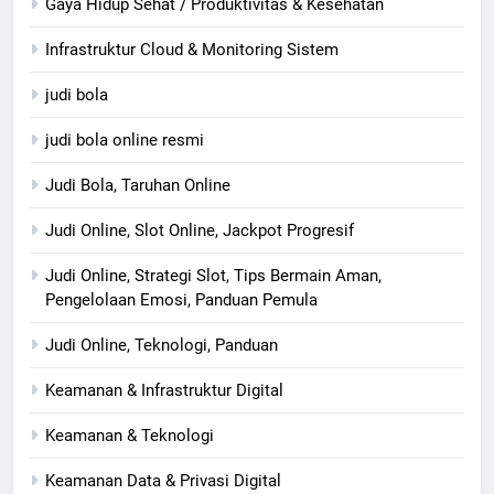
Gaya Hidup Sehat / Produktivitas & Kesehatan
Infrastruktur Cloud & Monitoring Sistem
judi bola
judi bola online resmi
Judi Bola, Taruhan Online
Judi Online, Slot Online, Jackpot Progresif
Judi Online, Strategi Slot, Tips Bermain Aman,
Pengelolaan Emosi, Panduan Pemula
Judi Online, Teknologi, Panduan
Keamanan & Infrastruktur Digital
Keamanan & Teknologi
Keamanan Data & Privasi Digital