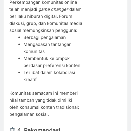
Perkembangan komunitas online
telah menjadi
game changer
dalam
perilaku hiburan digital. Forum
diskusi, grup, dan komunitas media
sosial memungkinkan pengguna:
Berbagi pengalaman
Mengadakan tantangan
komunitas
Membentuk kelompok
berdasar preferensi konten
Terlibat dalam kolaborasi
kreatif
Komunitas semacam ini memberi
nilai tambah yang tidak dimiliki
oleh konsumsi konten tradisional:
pengalaman sosial.
4. Rekomendasi