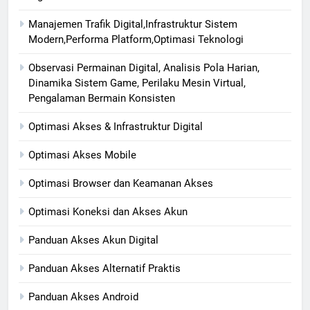
Manajemen Trafik Digital,Infrastruktur Sistem
Modern,Performa Platform,Optimasi Teknologi
Observasi Permainan Digital, Analisis Pola Harian,
Dinamika Sistem Game, Perilaku Mesin Virtual,
Pengalaman Bermain Konsisten
Optimasi Akses & Infrastruktur Digital
Optimasi Akses Mobile
Optimasi Browser dan Keamanan Akses
Optimasi Koneksi dan Akses Akun
Panduan Akses Akun Digital
Panduan Akses Alternatif Praktis
Panduan Akses Android