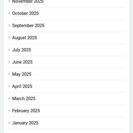
November 2025
October 2025
September 2025
August 2025
July 2025
June 2025
May 2025
April 2025
March 2025
February 2025
January 2025