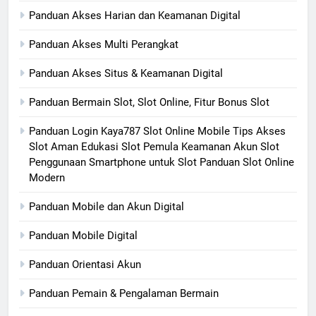
Panduan Akses Harian dan Keamanan Digital
Panduan Akses Multi Perangkat
Panduan Akses Situs & Keamanan Digital
Panduan Bermain Slot, Slot Online, Fitur Bonus Slot
Panduan Login Kaya787 Slot Online Mobile Tips Akses
Slot Aman Edukasi Slot Pemula Keamanan Akun Slot
Penggunaan Smartphone untuk Slot Panduan Slot Online
Modern
Panduan Mobile dan Akun Digital
Panduan Mobile Digital
Panduan Orientasi Akun
Panduan Pemain & Pengalaman Bermain