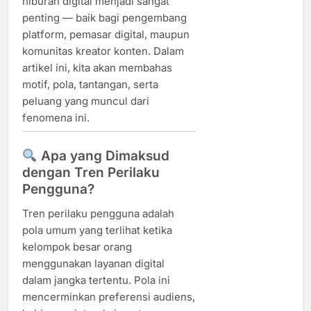
hiburan digital menjadi sangat
penting — baik bagi pengembang
platform, pemasar digital, maupun
komunitas kreator konten. Dalam
artikel ini, kita akan membahas
motif, pola, tantangan, serta
peluang yang muncul dari
fenomena ini.
Apa yang Dimaksud
dengan Tren Perilaku
Pengguna?
Tren perilaku pengguna adalah
pola umum yang terlihat ketika
kelompok besar orang
menggunakan layanan digital
dalam jangka tertentu. Pola ini
mencerminkan preferensi audiens,