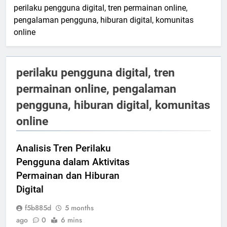
perilaku pengguna digital, tren permainan online,
pengalaman pengguna, hiburan digital, komunitas
online
perilaku pengguna digital, tren
permainan online, pengalaman
pengguna, hiburan digital, komunitas
online
Analisis Tren Perilaku
Pengguna dalam Aktivitas
Permainan dan Hiburan
Digital
f5b885d
5 months
ago
0
6 mins