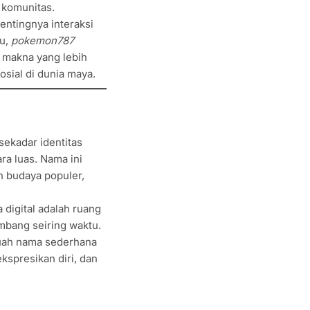
n komunitas.
entingnya interaksi
du,
pokemon787
i makna yang lebih
sial di dunia maya.
sekadar identitas
ra luas. Nama ini
n budaya populer,
digital adalah ruang
mbang seiring waktu.
uah nama sederhana
spresikan diri, dan