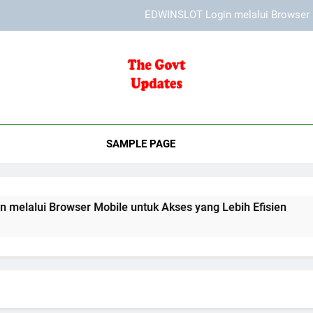
EDWINSLOT Login melalui Browser M
Cara Login Edwin
Cara Lebah4D Login dengan Cepat di Berbag
 Govt Updates
Cara Mengoptimalkan Aks
erita Terkini Dan Update Dari Dunia Pemerintahan Di The Govt
EDWINSLOT Login melalui Browser M
SAMPLE PAGE
Cara Login Edwin
Cara Lebah4D Login dengan Cepat di Berbag
wser Mobile untuk Akses yang Lebih Efisien
Cara Logi
2 Months Ago