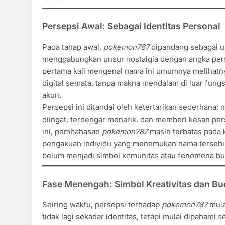
Persepsi Awal: Sebagai Identitas Personal
Pada tahap awal,
pokemon787
dipandang sebagai u
menggabungkan unsur nostalgia dengan angka per
pertama kali mengenal nama ini umumnya melihatny
digital semata, tanpa makna mendalam di luar fung
akun.
Persepsi ini ditandai oleh ketertarikan sederhana:
diingat, terdengar menarik, dan memberi kesan per
ini, pembahasan
pokemon787
masih terbatas pada 
pengakuan individu yang menemukan nama tersebut
belum menjadi simbol komunitas atau fenomena bud
Fase Menengah: Simbol Kreativitas dan Bu
Seiring waktu, persepsi terhadap
pokemon787
mula
tidak lagi sekadar identitas, tetapi mulai dipahami 