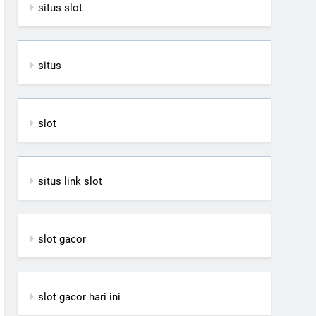
situs slot
situs
slot
situs link slot
slot gacor
slot gacor hari ini