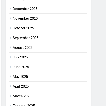
December 2025
November 2025
October 2025
September 2025
August 2025
July 2025
June 2025
May 2025
April 2025
March 2025
February 2025