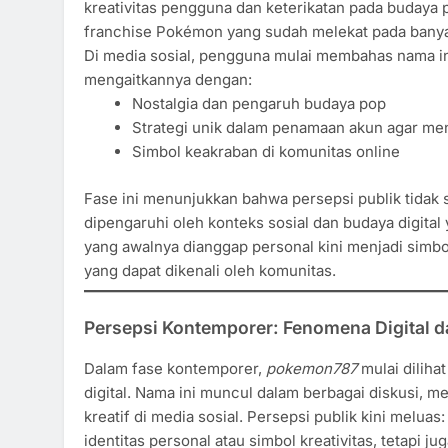
kreativitas pengguna dan keterikatan pada budaya 
franchise Pokémon yang sudah melekat pada banya
Di media sosial, pengguna mulai membahas nama ini
mengaitkannya dengan:
Nostalgia dan pengaruh budaya pop
Strategi unik dalam penamaan akun agar me
Simbol keakraban di komunitas online
Fase ini menunjukkan bahwa persepsi publik tidak st
dipengaruhi oleh konteks sosial dan budaya digital
yang awalnya dianggap personal kini menjadi simbol 
yang dapat dikenali oleh komunitas.
Persepsi Kontemporer: Fenomena Digital da
Dalam fase kontemporer,
pokemon787
mulai diliha
digital. Nama ini muncul dalam berbagai diskusi, 
kreatif di media sosial. Persepsi publik kini meluas
identitas personal atau simbol kreativitas, tetapi 