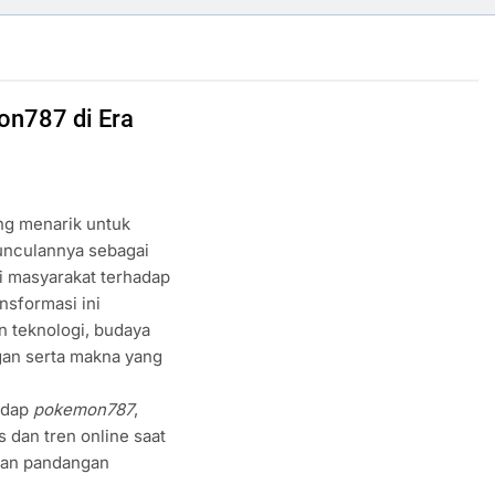
on787 di Era
ng menarik untuk
munculannya sebagai
si masyarakat terhadap
nsformasi ini
 teknologi, budaya
an serta makna yang
hadap
pokemon787
,
 dan tren online saat
eran pandangan