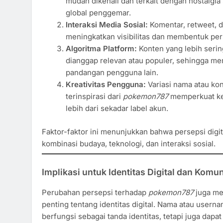
mudah dikenali dan terkait dengan nostalgia
global penggemar.
Interaksi Media Sosial:
Komentar, retweet, 
meningkatkan visibilitas dan membentuk pers
Algoritma Platform:
Konten yang lebih seri
dianggap relevan atau populer, sehingga m
pandangan pengguna lain.
Kreativitas Pengguna:
Variasi nama atau kon
terinspirasi dari
pokemon787
memperkuat ke
lebih dari sekadar label akun.
Faktor-faktor ini menunjukkan bahwa persepsi digit
kombinasi budaya, teknologi, dan interaksi sosial.
Implikasi untuk Identitas Digital dan Komu
Perubahan persepsi terhadap
pokemon787
juga me
penting tentang identitas digital. Nama atau usern
berfungsi sebagai tanda identitas, tetapi juga dapa