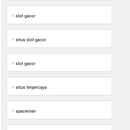
slot gacor
situs slot gacor
slot gacor
situs terpercaya
spaceman