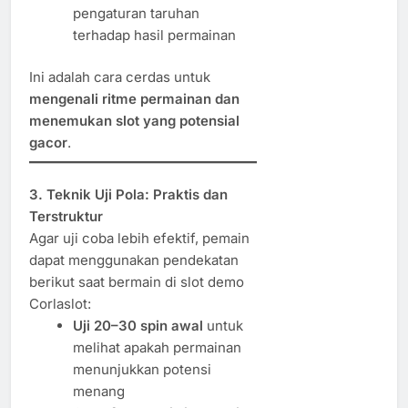
pengaturan taruhan
terhadap hasil permainan
Ini adalah cara cerdas untuk
mengenali ritme permainan dan
menemukan slot yang potensial
gacor
.
3. Teknik Uji Pola: Praktis dan
Terstruktur
Agar uji coba lebih efektif, pemain
dapat menggunakan pendekatan
berikut saat bermain di slot demo
Corlaslot:
Uji 20–30 spin awal
untuk
melihat apakah permainan
menunjukkan potensi
menang