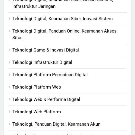
Infrastruktur Jaringan
Teknologi Digital, Keamanan Siber, Inovasi Sistem
Teknologi Digital, Panduan Online, Keamanan Akses
Situs
Teknologi Game & Inovasi Digital
Teknologi Infrastruktur Digital
Teknologi Platform Permainan Digital
Teknologi Platform Web
Teknologi Web & Performa Digital
Teknologi Web Platform
Teknologi, Panduan Digital, Keamanan Akun