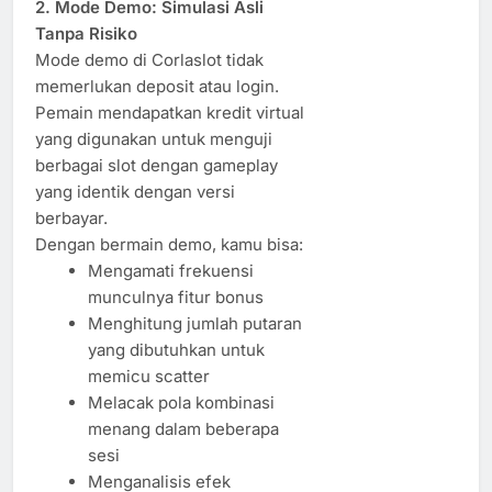
2. Mode Demo: Simulasi Asli
Tanpa Risiko
Mode demo di Corlaslot tidak
memerlukan deposit atau login.
Pemain mendapatkan kredit virtual
yang digunakan untuk menguji
berbagai slot dengan gameplay
yang identik dengan versi
berbayar.
Dengan bermain demo, kamu bisa:
Mengamati frekuensi
munculnya fitur bonus
Menghitung jumlah putaran
yang dibutuhkan untuk
memicu scatter
Melacak pola kombinasi
menang dalam beberapa
sesi
Menganalisis efek