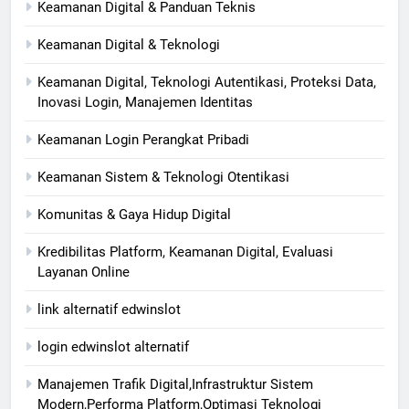
Keamanan Digital & Panduan Teknis
Keamanan Digital & Teknologi
Keamanan Digital, Teknologi Autentikasi, Proteksi Data,
Inovasi Login, Manajemen Identitas
Keamanan Login Perangkat Pribadi
Keamanan Sistem & Teknologi Otentikasi
Komunitas & Gaya Hidup Digital
Kredibilitas Platform, Keamanan Digital, Evaluasi
Layanan Online
link alternatif edwinslot
login edwinslot alternatif
Manajemen Trafik Digital,Infrastruktur Sistem
Modern,Performa Platform,Optimasi Teknologi