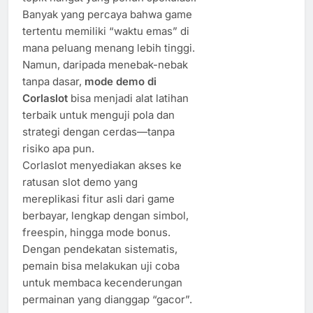
Banyak yang percaya bahwa game
tertentu memiliki “waktu emas” di
mana peluang menang lebih tinggi.
Namun, daripada menebak-nebak
tanpa dasar,
mode demo di
Corlaslot
bisa menjadi alat latihan
terbaik untuk menguji pola dan
strategi dengan cerdas—tanpa
risiko apa pun.
Corlaslot menyediakan akses ke
ratusan slot demo yang
mereplikasi fitur asli dari game
berbayar, lengkap dengan simbol,
freespin, hingga mode bonus.
Dengan pendekatan sistematis,
pemain bisa melakukan uji coba
untuk membaca kecenderungan
permainan yang dianggap “gacor”.