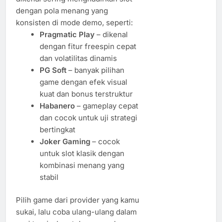
dengan pola menang yang
konsisten di mode demo, seperti:
Pragmatic Play
– dikenal
dengan fitur freespin cepat
dan volatilitas dinamis
PG Soft
– banyak pilihan
game dengan efek visual
kuat dan bonus terstruktur
Habanero
– gameplay cepat
dan cocok untuk uji strategi
bertingkat
Joker Gaming
– cocok
untuk slot klasik dengan
kombinasi menang yang
stabil
Pilih game dari provider yang kamu
sukai, lalu coba ulang-ulang dalam