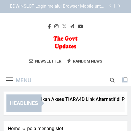
Skip
Cara Login Edwinslot dengan Aman di Perangkat
to
Pribadi
content
Cara Lebah4D Login dengan Cepat di Berbagai
Perangkat secara Aman dan Praktis
Cara Mengoptimalkan Akses TIARA4D Link
Alternatif di Ponsel
EDWINSLOT Login melalui Browser Mobile untuk
Akses yang Lebih Efisien
The Govt
Dapatkan Berita Terkini Dan Update Dari
Cara Login Edwinslot dengan Aman di Perangkat
NEWSLETTER
RANDOM NEWS
Pribadi
Updates
Dunia Pemerintahan Di The Govt
Cara Lebah4D Login dengan Cepat di Berbagai
Updates. Informasi Terpercaya Untuk
Perangkat secara Aman dan Praktis
MENU
Masyarakat.
ra Mengoptimalkan Akses TIARA4D Link Alternatif di Ponsel
HEADLINES
Weeks Ago
Home
pola menang slot