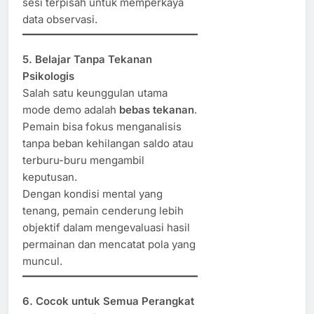
sesi terpisah untuk memperkaya
data observasi.
5. Belajar Tanpa Tekanan
Psikologis
Salah satu keunggulan utama
mode demo adalah
bebas tekanan
.
Pemain bisa fokus menganalisis
tanpa beban kehilangan saldo atau
terburu-buru mengambil
keputusan.
Dengan kondisi mental yang
tenang, pemain cenderung lebih
objektif dalam mengevaluasi hasil
permainan dan mencatat pola yang
muncul.
6. Cocok untuk Semua Perangkat