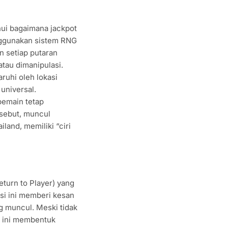
ui bagaimana jackpot
enggunakan sistem RNG
 setiap putaran
 atau dimanipulasi.
ruhi oleh lokasi
universal.
pemain tetap
rsebut, muncul
land, memiliki “ciri
eturn to Player) yang
nsi ini memberi kesan
g muncul. Meski tidak
f ini membentuk