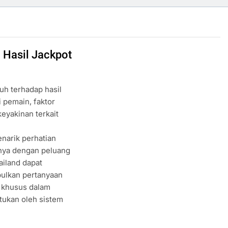
 Hasil Jackpot
uh terhadap hasil
i pemain, faktor
eyakinan terkait
narik perhatian
nnya dengan peluang
ailand dapat
bulkan pertanyaan
n khusus dalam
tukan oleh sistem