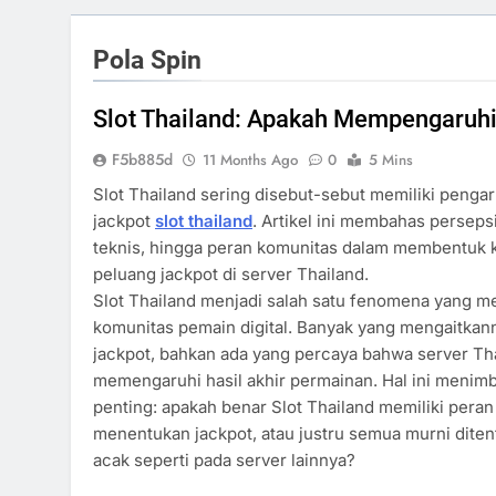
Pola Spin
Slot Thailand: Apakah Mempengaruhi
F5b885d
11 Months Ago
0
5 Mins
Slot Thailand sering disebut-sebut memiliki pengar
jackpot
slot thailand
. Artikel ini membahas perseps
teknis, hingga peran komunitas dalam membentuk k
peluang jackpot di server Thailand.
Slot Thailand menjadi salah satu fenomena yang me
komunitas pemain digital. Banyak yang mengaitka
jackpot, bahkan ada yang percaya bahwa server Th
memengaruhi hasil akhir permainan. Hal ini menim
penting: apakah benar Slot Thailand memiliki pera
menentukan jackpot, atau justru semua murni diten
acak seperti pada server lainnya?