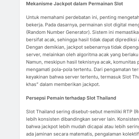
Mekanisme Jackpot dalam Permainan Slot
Untuk memahami perdebatan ini, penting mengetah
bekerja. Pada dasarnya, permainan slot digital m
(Random Number Generator). Sistem ini memastikan
bersifat acak, sehingga hasil tidak dapat diprediksi
Dengan demikian, jackpot sebenarnya tidak dipenga
server, melainkan oleh algoritma acak yang berlaku 
Namun, meskipun hasil teknisnya acak, komunitas 
mengamati pola-pola tertentu. Dari pengamatan te
keyakinan bahwa server tertentu, termasuk Slot Thai
khas” dalam memberikan jackpot.
Persepsi Pemain terhadap Slot Thailand
Slot Thailand sering disebut-sebut memiliki RTP (R
lebih konsisten dibandingkan server lain. Konsiste
bahwa jackpot lebih mudah dicapai atau lebih serin
ada jaminan secara matematis, pengalaman kolekti