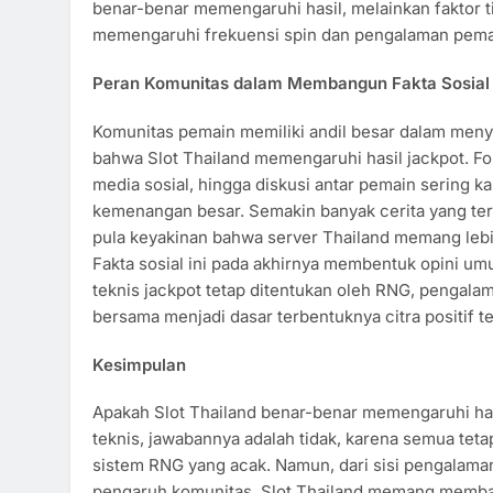
benar-benar memengaruhi hasil, melainkan faktor 
memengaruhi frekuensi spin dan pengalaman pema
Peran Komunitas dalam Membangun Fakta Sosial
Komunitas pemain memiliki andil besar dalam men
bahwa Slot Thailand memengaruhi hasil jackpot. Fo
media sosial, hingga diskusi antar pemain sering kali
kemenangan besar. Semakin banyak cerita yang ter
pula keyakinan bahwa server Thailand memang le
Fakta sosial ini pada akhirnya membentuk opini u
teknis jackpot tetap ditentukan oleh RNG, pengala
bersama menjadi dasar terbentuknya citra positif t
Kesimpulan
Apakah Slot Thailand benar-benar memengaruhi hasi
teknis, jawabannya adalah tidak, karena semua teta
sistem RNG yang acak. Namun, dari sisi pengalama
pengaruh komunitas, Slot Thailand memang memba