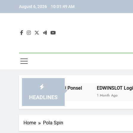
Skip
August 6, 2026
10:01:50 AM
to
content
The
Dapatkan B
Link Alternatif di Ponsel
EDWINSLOT Login melalui Bro
1 Month Ago
HEADLINES
Home
Pola Spin