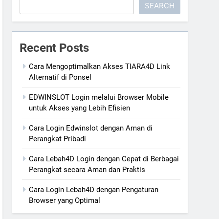
SEARCH
Recent Posts
Cara Mengoptimalkan Akses TIARA4D Link
Alternatif di Ponsel
EDWINSLOT Login melalui Browser Mobile
untuk Akses yang Lebih Efisien
Cara Login Edwinslot dengan Aman di
Perangkat Pribadi
Cara Lebah4D Login dengan Cepat di Berbagai
Perangkat secara Aman dan Praktis
Cara Login Lebah4D dengan Pengaturan
Browser yang Optimal