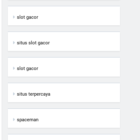
slot gacor
situs slot gacor
slot gacor
situs terpercaya
spaceman