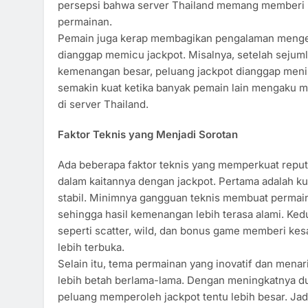
persepsi bahwa server Thailand memang memberi 
permainan.
Pemain juga kerap membagikan pengalaman mengen
dianggap memicu jackpot. Misalnya, setelah sejuml
kemenangan besar, peluang jackpot dianggap menin
semakin kuat ketika banyak pemain lain mengaku m
di server Thailand.
Faktor Teknis yang Menjadi Sorotan
Ada beberapa faktor teknis yang memperkuat reputa
dalam kaitannya dengan jackpot. Pertama adalah ku
stabil. Minimnya gangguan teknis membuat permaina
sehingga hasil kemenangan lebih terasa alami. Kedua
seperti scatter, wild, dan bonus game memberi kes
lebih terbuka.
Selain itu, tema permainan yang inovatif dan men
lebih betah berlama-lama. Dengan meningkatnya du
peluang memperoleh jackpot tentu lebih besar. Jad