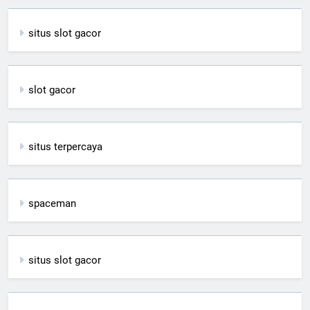
situs slot gacor
slot gacor
situs terpercaya
spaceman
situs slot gacor