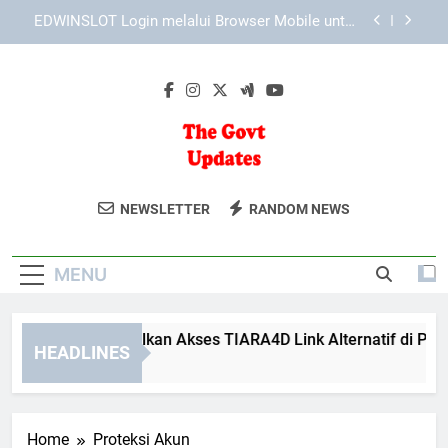
Skip
Cara Login Edwinslot dengan Aman di Perangkat
to
Pribadi
content
Cara Lebah4D Login dengan Cepat di Berbagai
Perangkat secara Aman dan Praktis
Cara Mengoptimalkan Akses TIARA4D Link
Alternatif di Ponsel
EDWINSLOT Login melalui Browser Mobile untuk
Akses yang Lebih Efisien
The Govt
Dapatkan Berita Terkini Dan Update Dari
Cara Login Edwinslot dengan Aman di Perangkat
NEWSLETTER
RANDOM NEWS
Pribadi
Updates
Dunia Pemerintahan Di The Govt
Cara Lebah4D Login dengan Cepat di Berbagai
Updates. Informasi Terpercaya Untuk
Perangkat secara Aman dan Praktis
MENU
Masyarakat.
ra Mengoptimalkan Akses TIARA4D Link Alternatif di Ponsel
HEADLINES
Weeks Ago
Home
Proteksi Akun