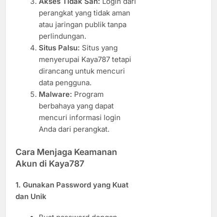
Akses Tidak Sah:
Login dari
perangkat yang tidak aman
atau jaringan publik tanpa
perlindungan.
Situs Palsu:
Situs yang
menyerupai Kaya787 tetapi
dirancang untuk mencuri
data pengguna.
Malware:
Program
berbahaya yang dapat
mencuri informasi login
Anda dari perangkat.
Cara Menjaga Keamanan
Akun di Kaya787
1.
Gunakan Password yang Kuat
dan Unik