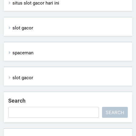
situs slot gacor hari ini
slot gacor
spaceman
slot gacor
Search
SEARCH