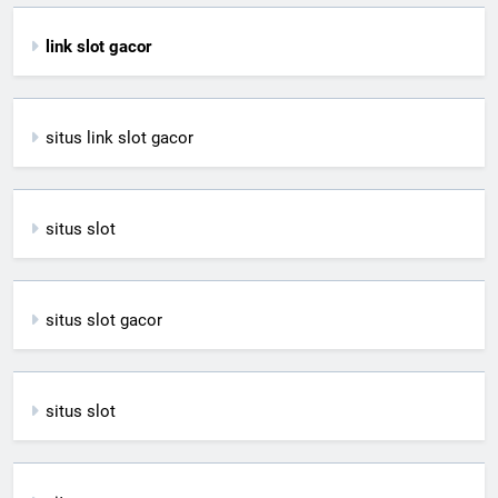
link slot gacor
situs link slot gacor
situs slot
situs slot gacor
situs slot