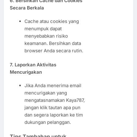
6.
Bersihkan Cache dan Cookies
Secara Berkala
Cache atau cookies yang
menumpuk dapat
menyebabkan risiko
keamanan. Bersihkan data
browser Anda secara rutin.
7.
Laporkan Aktivitas
Mencurigakan
Jika Anda menerima email
mencurigakan yang
mengatasnamakan Kaya787,
jangan klik tautan apa pun
dan segera laporkan ke tim
dukungan pelanggan.
Tips Tambahan untuk