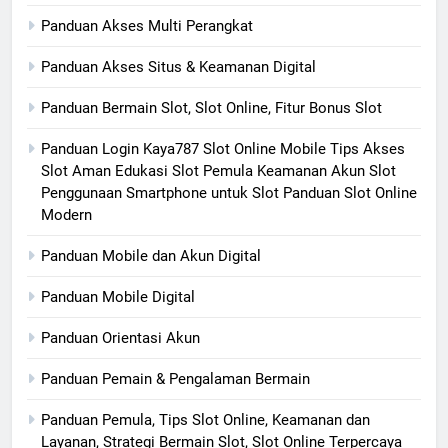
Panduan Akses Multi Perangkat
Panduan Akses Situs & Keamanan Digital
Panduan Bermain Slot, Slot Online, Fitur Bonus Slot
Panduan Login Kaya787 Slot Online Mobile Tips Akses
Slot Aman Edukasi Slot Pemula Keamanan Akun Slot
Penggunaan Smartphone untuk Slot Panduan Slot Online
Modern
Panduan Mobile dan Akun Digital
Panduan Mobile Digital
Panduan Orientasi Akun
Panduan Pemain & Pengalaman Bermain
Panduan Pemula, Tips Slot Online, Keamanan dan
Layanan, Strategi Bermain Slot, Slot Online Terpercaya