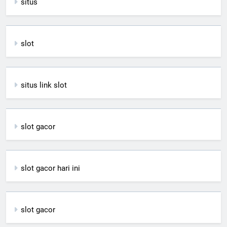
situs
slot
situs link slot
slot gacor
slot gacor hari ini
slot gacor