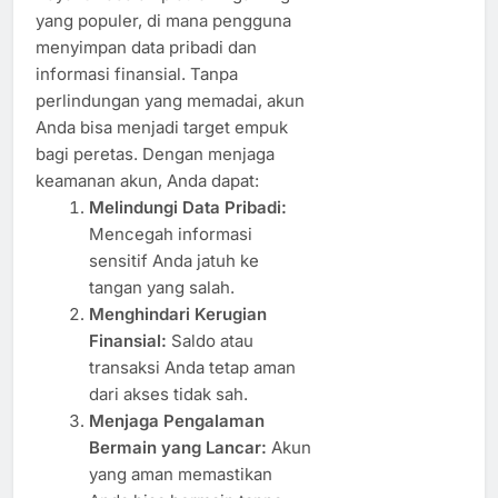
yang populer, di mana pengguna
menyimpan data pribadi dan
informasi finansial. Tanpa
perlindungan yang memadai, akun
Anda bisa menjadi target empuk
bagi peretas. Dengan menjaga
keamanan akun, Anda dapat:
Melindungi Data Pribadi:
Mencegah informasi
sensitif Anda jatuh ke
tangan yang salah.
Menghindari Kerugian
Finansial:
Saldo atau
transaksi Anda tetap aman
dari akses tidak sah.
Menjaga Pengalaman
Bermain yang Lancar:
Akun
yang aman memastikan