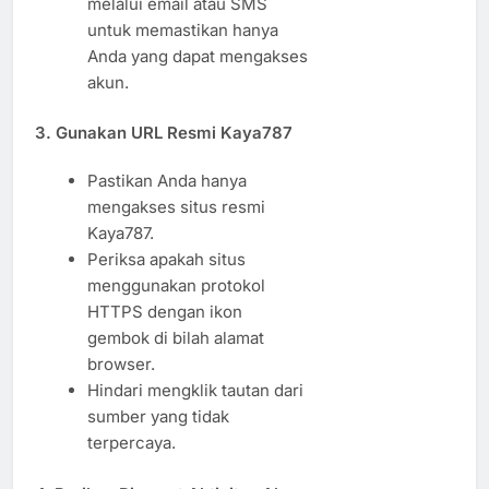
melalui email atau SMS
untuk memastikan hanya
Anda yang dapat mengakses
akun.
3.
Gunakan URL Resmi Kaya787
Pastikan Anda hanya
mengakses situs resmi
Kaya787.
Periksa apakah situs
menggunakan protokol
HTTPS dengan ikon
gembok di bilah alamat
browser.
Hindari mengklik tautan dari
sumber yang tidak
terpercaya.