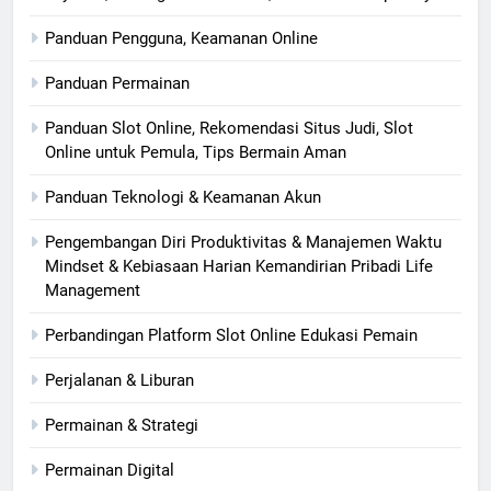
Panduan Pengguna, Keamanan Online
Panduan Permainan
Panduan Slot Online, Rekomendasi Situs Judi, Slot
Online untuk Pemula, Tips Bermain Aman
Panduan Teknologi & Keamanan Akun
Pengembangan Diri Produktivitas & Manajemen Waktu
Mindset & Kebiasaan Harian Kemandirian Pribadi Life
Management
Perbandingan Platform Slot Online Edukasi Pemain
Perjalanan & Liburan
Permainan & Strategi
Permainan Digital