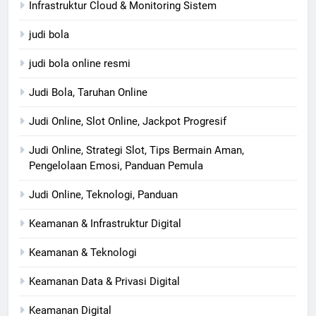
Infrastruktur Cloud & Monitoring Sistem
judi bola
judi bola online resmi
Judi Bola, Taruhan Online
Judi Online, Slot Online, Jackpot Progresif
Judi Online, Strategi Slot, Tips Bermain Aman,
Pengelolaan Emosi, Panduan Pemula
Judi Online, Teknologi, Panduan
Keamanan & Infrastruktur Digital
Keamanan & Teknologi
Keamanan Data & Privasi Digital
Keamanan Digital