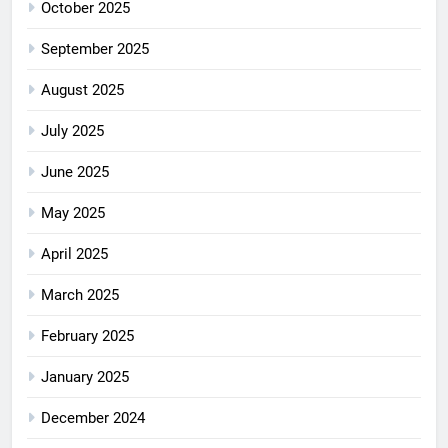
October 2025
September 2025
August 2025
July 2025
June 2025
May 2025
April 2025
March 2025
February 2025
January 2025
December 2024