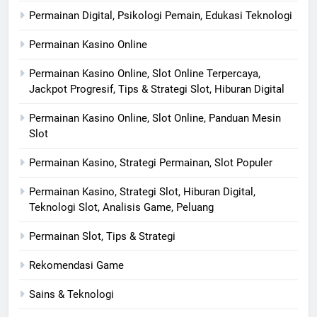
Permainan Digital, Psikologi Pemain, Edukasi Teknologi
Permainan Kasino Online
Permainan Kasino Online, Slot Online Terpercaya,
Jackpot Progresif, Tips & Strategi Slot, Hiburan Digital
Permainan Kasino Online, Slot Online, Panduan Mesin
Slot
Permainan Kasino, Strategi Permainan, Slot Populer
Permainan Kasino, Strategi Slot, Hiburan Digital,
Teknologi Slot, Analisis Game, Peluang
Permainan Slot, Tips & Strategi
Rekomendasi Game
Sains & Teknologi