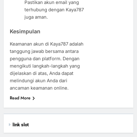
Pastikan akun email yang
terhubung dengan Kaya787
juga aman.
Kesimpulan
Keamanan akun di Kaya787 adalah
tanggung jawab bersama antara
pengguna dan platform. Dengan
mengikuti langkah-langkah yang
dijelaskan di atas, Anda dapat
melindungi akun Anda dari
ancaman keamanan online.
Read More
link slot