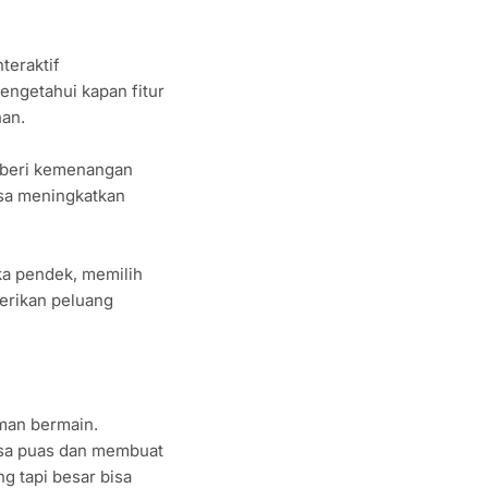
teraktif
ngetahui kapan fitur
han.
mberi kemenangan
isa meningkatkan
a pendek, memilih
erikan peluang
man bermain.
asa puas dan membuat
g tapi besar bisa