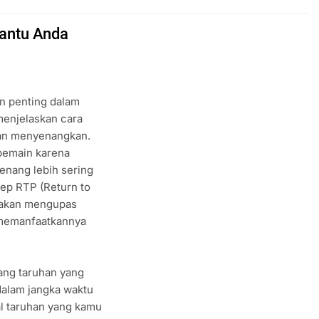
antu Anda
an penting dalam
enjelaskan cara
dan menyenangkan.
 pemain karena
nang lebih sering
ep RTP (Return to
ni akan mengupas
 memanfaatkannya
ang taruhan yang
dalam jangka waktu
al taruhan yang kamu