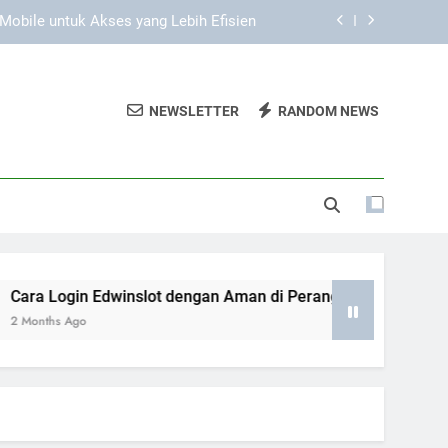
obile untuk Akses yang Lebih Efisien
slot dengan Aman di Perangkat Pribadi
ai Perangkat secara Aman dan Praktis
NEWSLETTER
RANDOM NEWS
es TIARA4D Link Alternatif di Ponsel
 Updates. Informasi Terpercaya Untuk Masyarakat.
obile untuk Akses yang Lebih Efisien
slot dengan Aman di Perangkat Pribadi
ai Perangkat secara Aman dan Praktis
 Edwinslot dengan Aman di Perangkat Pribadi
Cara Leb
2 Months Ag