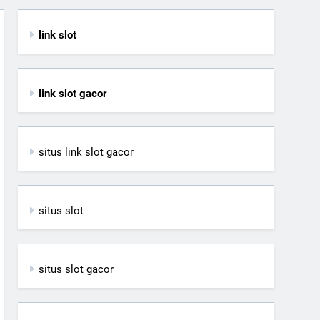
link slot
link slot gacor
situs link slot gacor
situs slot
situs slot gacor