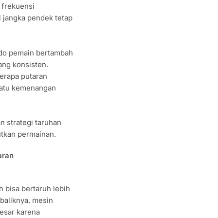
 frekuensi
l jangka pendek tetap
ldo pemain bertambah
ang konsisten.
berapa putaran
satu kemenangan
 strategi taruhan
utkan permainan.
aran
 bisa bertaruh lebih
ebaliknya, mesin
besar karena