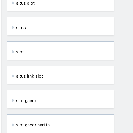
situs slot
situs
slot
situs link slot
slot gacor
slot gacor hari ini