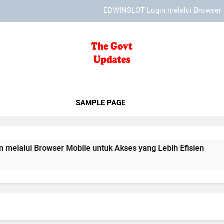
EDWINSLOT Login melalui Browser M
Cara Login Edwin
Cara Lebah4D Login dengan Cepat di Berbag
 Govt Updates
Cara Mengoptimalkan Aks
erita Terkini Dan Update Dari Dunia Pemerintahan Di The Govt
EDWINSLOT Login melalui Browser M
SAMPLE PAGE
Cara Login Edwin
Cara Lebah4D Login dengan Cepat di Berbag
wser Mobile untuk Akses yang Lebih Efisien
Cara Login
2 Months Ago