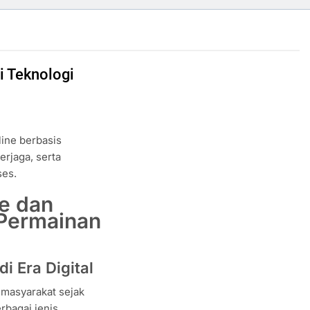
i Teknologi
ine berbasis
erjaga, serta
ses.
e dan
 Permainan
 Era Digital
 masyarakat sejak
rbagai jenis