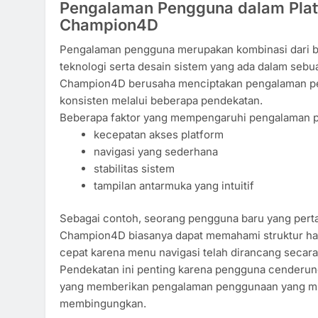
Pengalaman Pengguna dalam Pla
Champion4D
Pengalaman pengguna merupakan kombinasi dari b
teknologi serta desain sistem yang ada dalam sebuah
Champion4D berusaha menciptakan pengalaman p
konsisten melalui beberapa pendekatan.
Beberapa faktor yang mempengaruhi pengalaman pe
kecepatan akses platform
navigasi yang sederhana
stabilitas sistem
tampilan antarmuka yang intuitif
Sebagai contoh, seorang pengguna baru yang pert
Champion4D biasanya dapat memahami struktur h
cepat karena menu navigasi telah dirancang secara 
Pendekatan ini penting karena pengguna cenderun
yang memberikan pengalaman penggunaan yang mu
membingungkan.