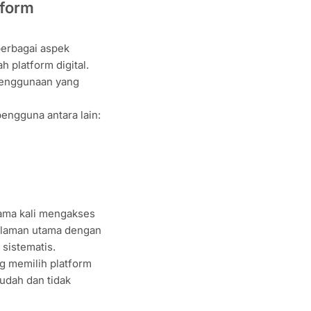
tform
erbagai aspek
 platform digital.
enggunaan yang
ngguna antara lain:
ama kali mengakses
alaman utama dengan
sistematis.
g memilih platform
dah dan tidak