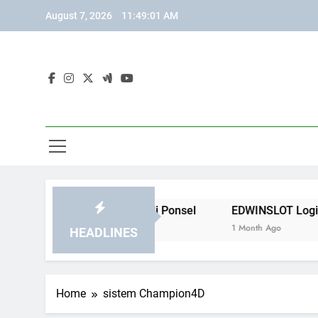
Skip
August 7, 2026
11:49:02 AM
to
content
The
Dapatkan B
Link Alternatif di Ponsel
EDWINSLOT Login melalui Bro
1 Month Ago
HEADLINES
Home
sistem Champion4D