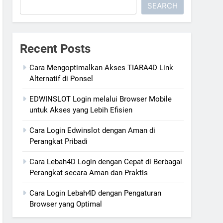
SEARCH
Recent Posts
Cara Mengoptimalkan Akses TIARA4D Link
Alternatif di Ponsel
EDWINSLOT Login melalui Browser Mobile
untuk Akses yang Lebih Efisien
Cara Login Edwinslot dengan Aman di
Perangkat Pribadi
Cara Lebah4D Login dengan Cepat di Berbagai
Perangkat secara Aman dan Praktis
Cara Login Lebah4D dengan Pengaturan
Browser yang Optimal