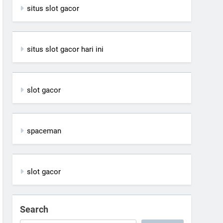
situs slot gacor
situs slot gacor hari ini
slot gacor
spaceman
slot gacor
Search