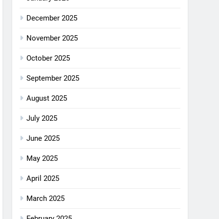
December 2025
November 2025
October 2025
September 2025
August 2025
July 2025
June 2025
May 2025
April 2025
March 2025
February 2025