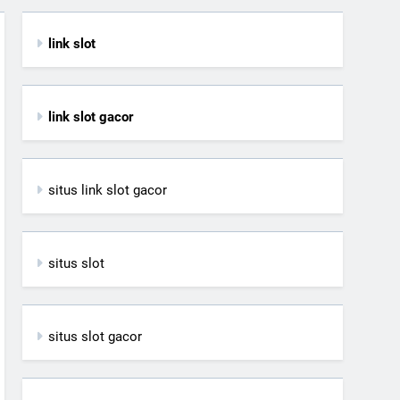
link slot
link slot gacor
situs link slot gacor
situs slot
situs slot gacor