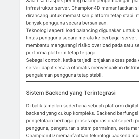
Salah satu aspek penting dalam pengembangan plat
infrastruktur server. Champion4D memanfaatkan s
dirancang untuk memastikan platform tetap stabil 
banyak pengguna secara bersamaan.
Teknologi seperti load balancing digunakan untuk m
lintas pengguna secara merata ke berbagai server.
membantu mengurangi risiko overload pada satu s
performa platform tetap terjaga.
Sebagai contoh, ketika terjadi lonjakan akses pada 
server dapat secara otomatis menyesuaikan distribu
pengalaman pengguna tetap stabil.
Sistem Backend yang Terintegrasi
Di balik tampilan sederhana sebuah platform digital
backend yang cukup kompleks. Backend berfungsi 
pengelolaan berbagai proses operasional seperti p
pengguna, pengaturan sistem permainan, serta ma
Champion4D memanfaatkan teknologi backend mo