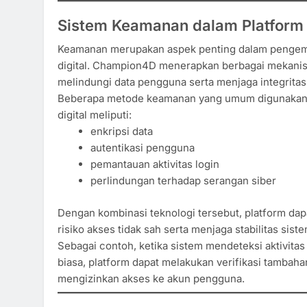
Sistem Keamanan dalam Platform 
Keamanan merupakan aspek penting dalam pengem
digital. Champion4D menerapkan berbagai mekan
melindungi data pengguna serta menjaga integritas
Beberapa metode keamanan yang umum digunakan 
digital meliputi:
enkripsi data
autentikasi pengguna
pemantauan aktivitas login
perlindungan terhadap serangan siber
Dengan kombinasi teknologi tersebut, platform da
risiko akses tidak sah serta menjaga stabilitas siste
Sebagai contoh, ketika sistem mendeteksi aktivitas 
biasa, platform dapat melakukan verifikasi tambah
mengizinkan akses ke akun pengguna.