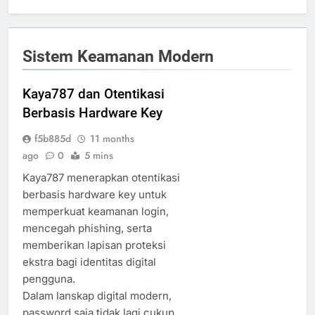
Sistem Keamanan Modern
Kaya787 dan Otentikasi
Berbasis Hardware Key
f5b885d
11 months
ago
0
5 mins
Kaya787 menerapkan otentikasi
berbasis hardware key untuk
memperkuat keamanan login,
mencegah phishing, serta
memberikan lapisan proteksi
ekstra bagi identitas digital
pengguna.
Dalam lanskap digital modern,
password saja tidak lagi cukup