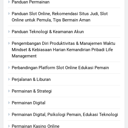
Panduan Permainan
Panduan Slot Online, Rekomendasi Situs Judi, Slot
Online untuk Pemula, Tips Bermain Aman
Panduan Teknologi & Keamanan Akun
Pengembangan Diri Produktivitas & Manajemen Waktu
Mindset & Kebiasaan Harian Kemandirian Pribadi Life
Management
Perbandingan Platform Slot Online Edukasi Pemain
Perjalanan & Liburan
Permainan & Strategi
Permainan Digital
Permainan Digital, Psikologi Pemain, Edukasi Teknologi
Permainan Kasino Online