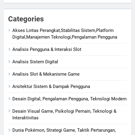
Categories
Akses Lintas Perangkat,Stabilitas Sistem,Platform
Digital,Manajemen Teknologi,Pengalaman Pengguna
Analisis Pengguna & Interaksi Slot
Analisis Sistem Digital
Analisis Slot & Mekanisme Game
Arsitektur Sistem & Dampak Pengguna
Desain Digital, Pengalaman Pengguna, Teknologi Modern
Desain Visual Game, Psikologi Pemain, Teknologi &
Interaktivitas
Dunia Pokémon, Strategi Game, Taktik Pertarungan,