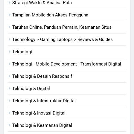
Strategi Waktu & Analisa Pola
Tampilan Mobile dan Akses Pengguna
Taruhan Online, Panduan Pemain, Keamanan Situs
Technology > Gaming Laptops > Reviews & Guides
Teknologi
Teknologi · Mobile Development · Transformasi Digital
Teknologi & Desain Responsif
Teknologi & Digital
Teknologi & Infrastruktur Digital
Teknologi & Inovasi Digital
Teknologi & Keamanan Digital