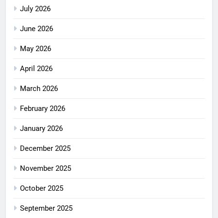
July 2026
June 2026
May 2026
April 2026
March 2026
February 2026
January 2026
December 2025
November 2025
October 2025
September 2025