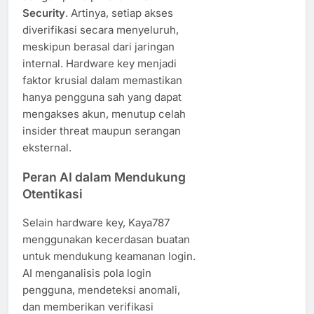
Security
. Artinya, setiap akses
diverifikasi secara menyeluruh,
meskipun berasal dari jaringan
internal. Hardware key menjadi
faktor krusial dalam memastikan
hanya pengguna sah yang dapat
mengakses akun, menutup celah
insider threat maupun serangan
eksternal.
Peran AI dalam Mendukung
Otentikasi
Selain hardware key, Kaya787
menggunakan kecerdasan buatan
untuk mendukung keamanan login.
AI menganalisis pola login
pengguna, mendeteksi anomali,
dan memberikan verifikasi