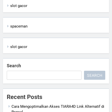
slot gacor
spaceman
slot gacor
Search
SEARCH
Recent Posts
Cara Mengoptimalkan Akses TIARA4D Link Alternatif di