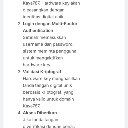
Kaya787. Hardware key akan
dipasangkan dengan
identitas digital unik.
Login dengan Multi-Factor
Authentication
Setelah memasukkan
username dan password,
sistem meminta pengguna
untuk mengaktifkan
hardware key.
Validasi Kriptografi
Hardware key menghasilkan
tanda tangan digital unik
berbasis kriptografi yang
hanya valid untuk domain
Kaya787.
Akses Diberikan
Jika tanda tangan
diverifikasi dengan benar,