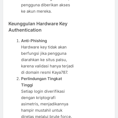
pengguna diberikan akses
ke akun mereka.
Keunggulan Hardware Key
Authentication
Anti-Phishing
Hardware key tidak akan
berfungsi jika pengguna
diarahkan ke situs palsu,
karena validasi hanya terjadi
di domain resmi Kaya787.
Perlindungan Tingkat
Tinggi
Setiap login diverifikasi
dengan kriptografi
asimetris, menjadikannya
hampir mustahil untuk
diretas melalui brute force.