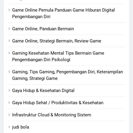
Game Online Pemula Panduan Game Hiburan Digital
Pengembangan Diri
Game Online, Panduan Bermain
Game Online, Strategi Bermain, Review Game
Gaming Kesehatan Mental Tips Bermain Game
Pengembangan Diri Psikologi
Gaming, Tips Gaming, Pengembangan Diri, Keterampilan
Gaming, Strategi Game
Gaya Hidup & Kesehatan Digital
Gaya Hidup Sehat / Produktivitas & Kesehatan
Infrastruktur Cloud & Monitoring Sistem
judi bola