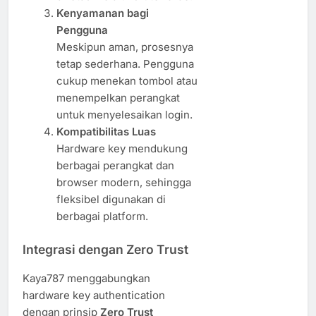
Kenyamanan bagi
Pengguna
Meskipun aman, prosesnya
tetap sederhana. Pengguna
cukup menekan tombol atau
menempelkan perangkat
untuk menyelesaikan login.
Kompatibilitas Luas
Hardware key mendukung
berbagai perangkat dan
browser modern, sehingga
fleksibel digunakan di
berbagai platform.
Integrasi dengan Zero Trust
Kaya787 menggabungkan
hardware key authentication
dengan prinsip
Zero Trust