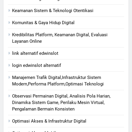
Keamanan Sistem & Teknologi Otentikasi
Komunitas & Gaya Hidup Digital
Kredibilitas Platform, Keamanan Digital, Evaluasi
Layanan Online
link alternatif edwinslot
login edwinslot alternatif
Manajemen Trafik Digital,Infrastruktur Sistem
Modern,Performa Platform,Optimasi Teknologi
Observasi Permainan Digital, Analisis Pola Harian,
Dinamika Sistem Game, Perilaku Mesin Virtual,
Pengalaman Bermain Konsisten
Optimasi Akses & Infrastruktur Digital