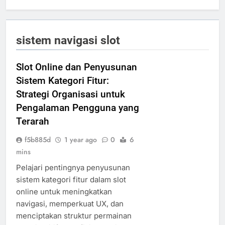
sistem navigasi slot
Slot Online dan Penyusunan
Sistem Kategori Fitur:
Strategi Organisasi untuk
Pengalaman Pengguna yang
Terarah
f5b885d
1 year ago
0
6
mins
Pelajari pentingnya penyusunan
sistem kategori fitur dalam slot
online untuk meningkatkan
navigasi, memperkuat UX, dan
menciptakan struktur permainan