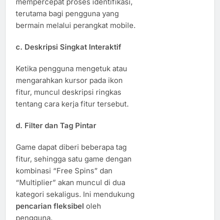
mempercepat proses identifikasi,
terutama bagi pengguna yang
bermain melalui perangkat mobile.
c.
Deskripsi Singkat Interaktif
Ketika pengguna mengetuk atau
mengarahkan kursor pada ikon
fitur, muncul deskripsi ringkas
tentang cara kerja fitur tersebut.
d.
Filter dan Tag Pintar
Game dapat diberi beberapa tag
fitur, sehingga satu game dengan
kombinasi “Free Spins” dan
“Multiplier” akan muncul di dua
kategori sekaligus. Ini mendukung
pencarian fleksibel
oleh
pengguna.