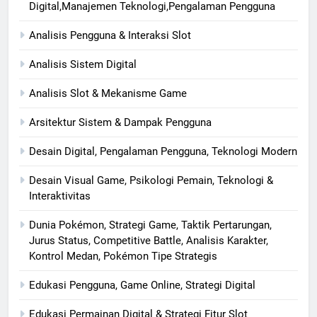
Digital,Manajemen Teknologi,Pengalaman Pengguna
Analisis Pengguna & Interaksi Slot
Analisis Sistem Digital
Analisis Slot & Mekanisme Game
Arsitektur Sistem & Dampak Pengguna
Desain Digital, Pengalaman Pengguna, Teknologi Modern
Desain Visual Game, Psikologi Pemain, Teknologi &
Interaktivitas
Dunia Pokémon, Strategi Game, Taktik Pertarungan,
Jurus Status, Competitive Battle, Analisis Karakter,
Kontrol Medan, Pokémon Tipe Strategis
Edukasi Pengguna, Game Online, Strategi Digital
Edukasi Permainan Digital & Strategi Fitur Slot