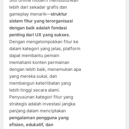
Slot online modern membutuhkan
lebih dari sekadar grafis dan
gameplay menarik—
struktur
sistem fitur yang terorganisasi
dengan baik adalah fondasi
penting dari UX yang sukses
.
Dengan mengelompokkan fitur ke
dalam kategori yang jelas, platform
dapat membantu pemain
memahami konten permainan
dengan lebih baik, menemukan apa
yang mereka sukai, dan
membangun keterlibatan yang
lebih tinggi secara alami.
Penyusunan kategori fitur yang
strategis adalah investasi jangka
panjang dalam menciptakan
pengalaman pengguna yang
efisien, edukatif, dan