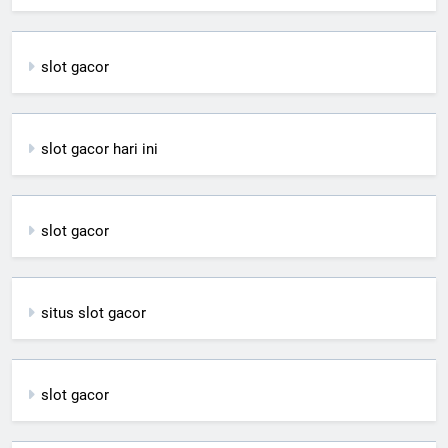
slot gacor
slot gacor hari ini
slot gacor
situs slot gacor
slot gacor