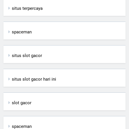
situs terpercaya
spaceman
situs slot gacor
situs slot gacor hari ini
slot gacor
spaceman