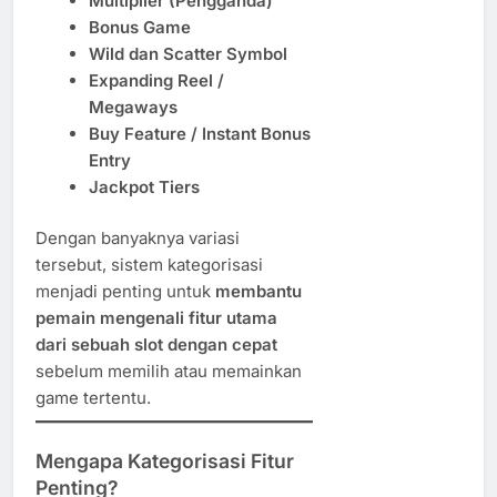
Multiplier (Pengganda)
Bonus Game
Wild dan Scatter Symbol
Expanding Reel /
Megaways
Buy Feature / Instant Bonus
Entry
Jackpot Tiers
Dengan banyaknya variasi
tersebut, sistem kategorisasi
menjadi penting untuk
membantu
pemain mengenali fitur utama
dari sebuah slot dengan cepat
sebelum memilih atau memainkan
game tertentu.
Mengapa Kategorisasi Fitur
Penting?