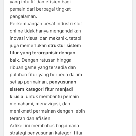
yang intuitif dan efisien bagi
pemain dari berbagai tingkat
pengalaman.
Perkembangan pesat industri slot
online tidak hanya mengandalkan
inovasi visual dan mekanik, tetapi
juga memerlukan
struktur sistem
fitur yang terorganisir dengan
baik
. Dengan ratusan hingga
ribuan game yang tersedia dan
puluhan fitur yang berbeda dalam
setiap permainan,
penyusunan
sistem kategori fitur menjadi
krusial
untuk membantu pemain
memahami, menavigasi, dan
menikmati permainan dengan lebih
terarah dan efisien.
Artikel ini membahas bagaimana
strategi penyusunan kategori fitur