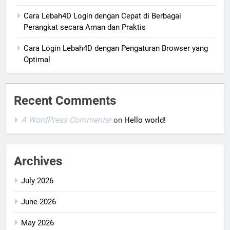
Cara Lebah4D Login dengan Cepat di Berbagai
Perangkat secara Aman dan Praktis
Cara Login Lebah4D dengan Pengaturan Browser yang
Optimal
Recent Comments
A WordPress Commenter
on
Hello world!
Archives
July 2026
June 2026
May 2026