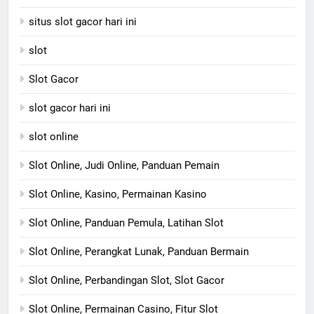
situs slot gacor hari ini
slot
Slot Gacor
slot gacor hari ini
slot online
Slot Online, Judi Online, Panduan Pemain
Slot Online, Kasino, Permainan Kasino
Slot Online, Panduan Pemula, Latihan Slot
Slot Online, Perangkat Lunak, Panduan Bermain
Slot Online, Perbandingan Slot, Slot Gacor
Slot Online, Permainan Casino, Fitur Slot