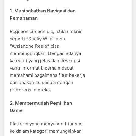
1.
Meningkatkan Navigasi dan
Pemahaman
Bagi pemain pemula, istilah teknis
seperti “Sticky Wild” atau
“Avalanche Reels” bisa
membingungkan. Dengan adanya
kategori yang jelas dan deskripsi
yang informatif, pemain dapat
memahami bagaimana fitur bekerja
dan apakah itu sesuai dengan
preferensi mereka.
2.
Mempermudah Pemilihan
Game
Platform yang menyusun fitur slot
ke dalam kategori memungkinkan