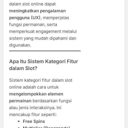
dalam slot online dapat
meningkatkan pengalaman
pengguna (UX)
, memperjelas
fungsi permainan, serta
memperkuat engagement melalui
sistem yang mudah dipahami dan
digunakan.
Apa Itu Sistem Kategori Fitur
dalam Slot?
Sistem kategori fitur dalam slot
online adalah cara untuk
mengelompokkan elemen
permainan
berdasarkan fungsi
atau jenis interaksinya. Ini
mencakup fitur seperti:
Free Spins