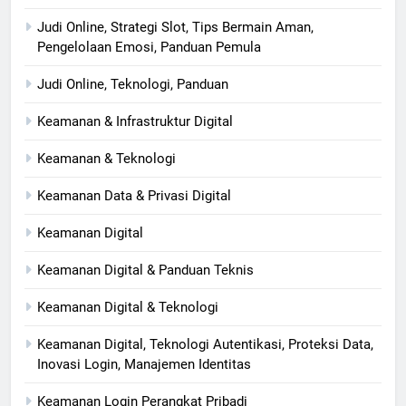
Judi Online, Strategi Slot, Tips Bermain Aman,
Pengelolaan Emosi, Panduan Pemula
Judi Online, Teknologi, Panduan
Keamanan & Infrastruktur Digital
Keamanan & Teknologi
Keamanan Data & Privasi Digital
Keamanan Digital
Keamanan Digital & Panduan Teknis
Keamanan Digital & Teknologi
Keamanan Digital, Teknologi Autentikasi, Proteksi Data,
Inovasi Login, Manajemen Identitas
Keamanan Login Perangkat Pribadi