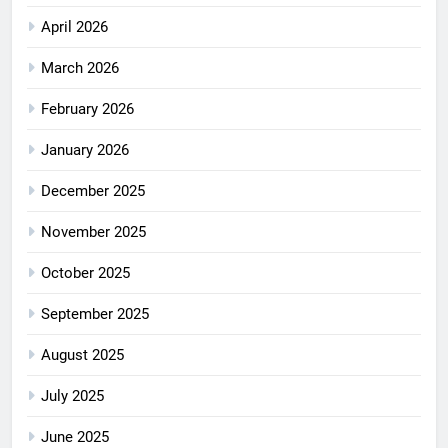
April 2026
March 2026
February 2026
January 2026
December 2025
November 2025
October 2025
September 2025
August 2025
July 2025
June 2025