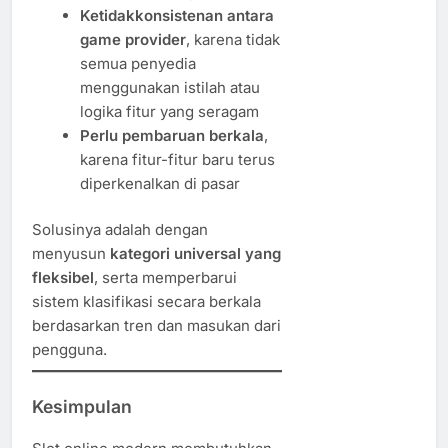
Ketidakkonsistenan antara
game provider
, karena tidak
semua penyedia
menggunakan istilah atau
logika fitur yang seragam
Perlu pembaruan berkala
,
karena fitur-fitur baru terus
diperkenalkan di pasar
Solusinya adalah dengan
menyusun
kategori universal yang
fleksibel
, serta memperbarui
sistem klasifikasi secara berkala
berdasarkan tren dan masukan dari
pengguna.
Kesimpulan