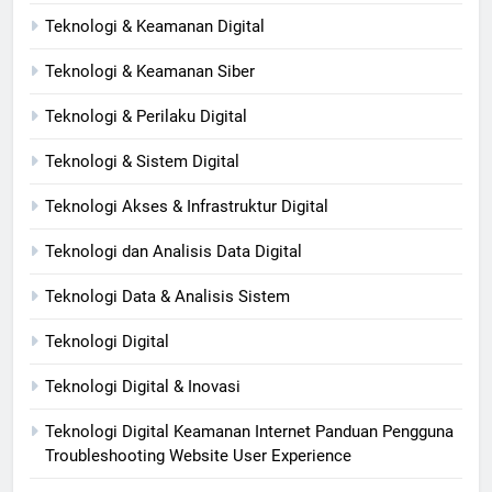
Teknologi & Keamanan Digital
Teknologi & Keamanan Siber
Teknologi & Perilaku Digital
Teknologi & Sistem Digital
Teknologi Akses & Infrastruktur Digital
Teknologi dan Analisis Data Digital
Teknologi Data & Analisis Sistem
Teknologi Digital
Teknologi Digital & Inovasi
Teknologi Digital Keamanan Internet Panduan Pengguna
Troubleshooting Website User Experience