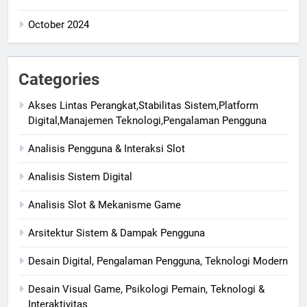
October 2024
Categories
Akses Lintas Perangkat,Stabilitas Sistem,Platform
Digital,Manajemen Teknologi,Pengalaman Pengguna
Analisis Pengguna & Interaksi Slot
Analisis Sistem Digital
Analisis Slot & Mekanisme Game
Arsitektur Sistem & Dampak Pengguna
Desain Digital, Pengalaman Pengguna, Teknologi Modern
Desain Visual Game, Psikologi Pemain, Teknologi &
Interaktivitas