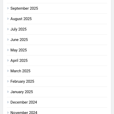
September 2025
August 2025
July 2025
June 2025
May 2025
April 2025
March 2025
February 2025
January 2025
December 2024
November 2024