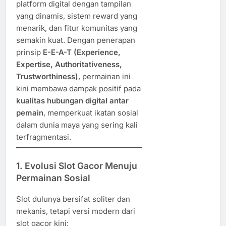
platform digital dengan tampilan
yang dinamis, sistem reward yang
menarik, dan fitur komunitas yang
semakin kuat. Dengan penerapan
prinsip
E-E-A-T (Experience,
Expertise, Authoritativeness,
Trustworthiness)
, permainan ini
kini membawa dampak positif pada
kualitas hubungan digital antar
pemain
, memperkuat ikatan sosial
dalam dunia maya yang sering kali
terfragmentasi.
1.
Evolusi Slot Gacor Menuju
Permainan Sosial
Slot dulunya bersifat soliter dan
mekanis, tetapi versi modern dari
slot gacor kini: