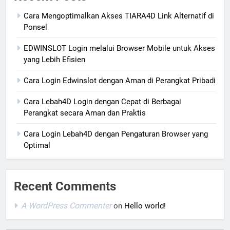
Cara Mengoptimalkan Akses TIARA4D Link Alternatif di
Ponsel
EDWINSLOT Login melalui Browser Mobile untuk Akses
yang Lebih Efisien
Cara Login Edwinslot dengan Aman di Perangkat Pribadi
Cara Lebah4D Login dengan Cepat di Berbagai
Perangkat secara Aman dan Praktis
Cara Login Lebah4D dengan Pengaturan Browser yang
Optimal
Recent Comments
A WordPress Commenter
on
Hello world!