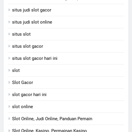
situs judi slot gacor
situs judi slot online
situs slot
situs slot gacor
situs slot gacor hari ini
slot
Slot Gacor
slot gacor hari ini
slot online
Slot Online, Judi Online, Panduan Pemain
Slot Online, Kasino, Permainan Kasino