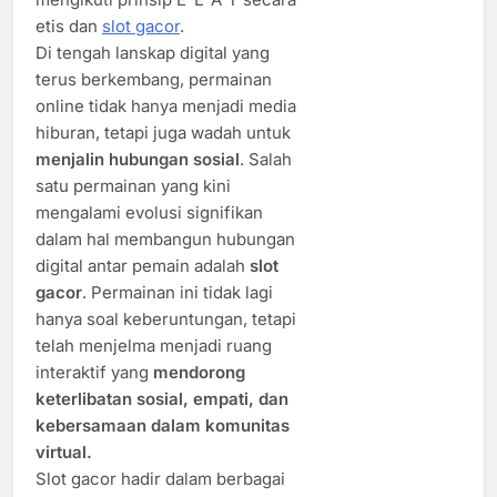
etis dan
slot gacor
.
Di tengah lanskap digital yang
terus berkembang, permainan
online tidak hanya menjadi media
hiburan, tetapi juga wadah untuk
menjalin hubungan sosial
. Salah
satu permainan yang kini
mengalami evolusi signifikan
dalam hal membangun hubungan
digital antar pemain adalah
slot
gacor
. Permainan ini tidak lagi
hanya soal keberuntungan, tetapi
telah menjelma menjadi ruang
interaktif yang
mendorong
keterlibatan sosial, empati, dan
kebersamaan dalam komunitas
virtual.
Slot gacor hadir dalam berbagai