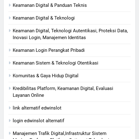
Keamanan Digital & Panduan Teknis
Keamanan Digital & Teknologi
Keamanan Digital, Teknologi Autentikasi, Proteksi Data,
Inovasi Login, Manajemen Identitas
Keamanan Login Perangkat Pribadi
Keamanan Sistem & Teknologi Otentikasi
Komunitas & Gaya Hidup Digital
Kredibilitas Platform, Keamanan Digital, Evaluasi
Layanan Online
link alternatif edwinslot
login edwinslot alternatif
Manajemen Trafik Digital,Infrastruktur Sistem