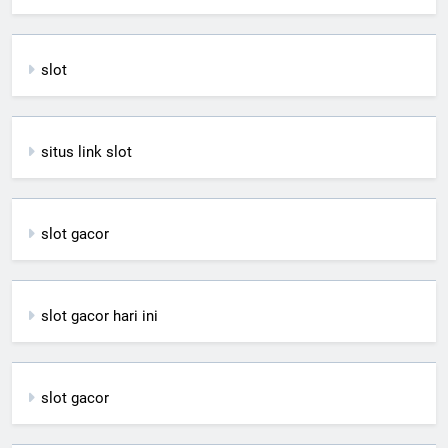
slot
situs link slot
slot gacor
slot gacor hari ini
slot gacor