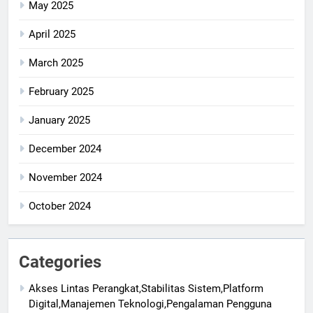
May 2025
April 2025
March 2025
February 2025
January 2025
December 2024
November 2024
October 2024
Categories
Akses Lintas Perangkat,Stabilitas Sistem,Platform
Digital,Manajemen Teknologi,Pengalaman Pengguna