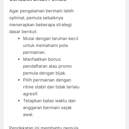
Agar pengalaman bermain lebih
optimal, pemula sebaiknya
menerapkan beberapa strategi
dasar berikut:
Mulai dengan taruhan kecil
untuk memahami pola
permainan.
Manfaatkan bonus
pendaftaran atau promo
pemula dengan bijak.
Pilih permainan dengan
ritme stabil dan tidak terlalu
agresif.
Tetapkan batas waktu dan
anggaran bermain sejak
awal.
Pendekatan ini membantu pemula