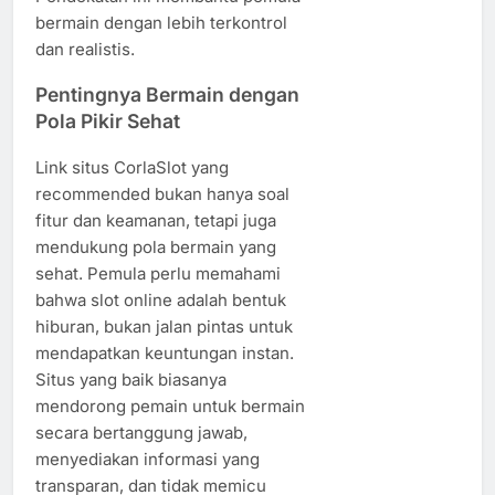
bermain dengan lebih terkontrol
dan realistis.
Pentingnya Bermain dengan
Pola Pikir Sehat
Link situs CorlaSlot yang
recommended bukan hanya soal
fitur dan keamanan, tetapi juga
mendukung pola bermain yang
sehat. Pemula perlu memahami
bahwa slot online adalah bentuk
hiburan, bukan jalan pintas untuk
mendapatkan keuntungan instan.
Situs yang baik biasanya
mendorong pemain untuk bermain
secara bertanggung jawab,
menyediakan informasi yang
transparan, dan tidak memicu