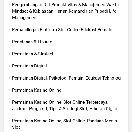
Pengembangan Diri Produktivitas & Manajemen Waktu
Mindset & Kebiasaan Harian Kemandirian Pribadi Life
Management
Perbandingan Platform Slot Online Edukasi Pemain
Perjalanan & Liburan
Permainan & Strategi
Permainan Digital
Permainan Digital, Psikologi Pemain, Edukasi Teknologi
Permainan Kasino Online
Permainan Kasino Online, Slot Online Terpercaya,
Jackpot Progresif, Tips & Strategi Slot, Hiburan Digital
Permainan Kasino Online, Slot Online, Panduan Mesin
Slot