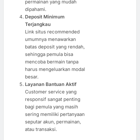
permainan yang mudah
dipahami.
Deposit Minimum
Terjangkau
Link situs recommended
umumnya menawarkan
batas deposit yang rendah,
sehingga pemula bisa
mencoba bermain tanpa
harus mengeluarkan modal
besar.
Layanan Bantuan Aktif
Customer service yang
responsif sangat penting
bagi pemula yang masih
sering memiliki pertanyaan
seputar akun, permainan,
atau transaksi.