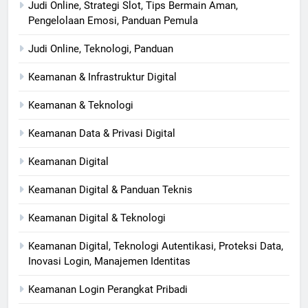
Judi Online, Strategi Slot, Tips Bermain Aman,
Pengelolaan Emosi, Panduan Pemula
Judi Online, Teknologi, Panduan
Keamanan & Infrastruktur Digital
Keamanan & Teknologi
Keamanan Data & Privasi Digital
Keamanan Digital
Keamanan Digital & Panduan Teknis
Keamanan Digital & Teknologi
Keamanan Digital, Teknologi Autentikasi, Proteksi Data,
Inovasi Login, Manajemen Identitas
Keamanan Login Perangkat Pribadi