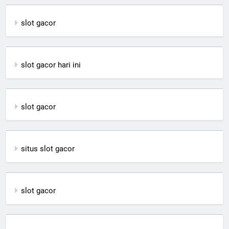
slot gacor
slot gacor hari ini
slot gacor
situs slot gacor
slot gacor