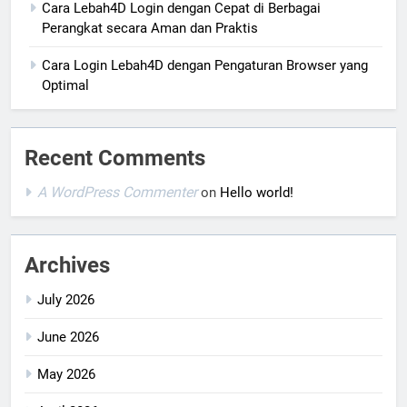
Cara Lebah4D Login dengan Cepat di Berbagai
Perangkat secara Aman dan Praktis
Cara Login Lebah4D dengan Pengaturan Browser yang
Optimal
Recent Comments
A WordPress Commenter
on
Hello world!
Archives
July 2026
June 2026
May 2026