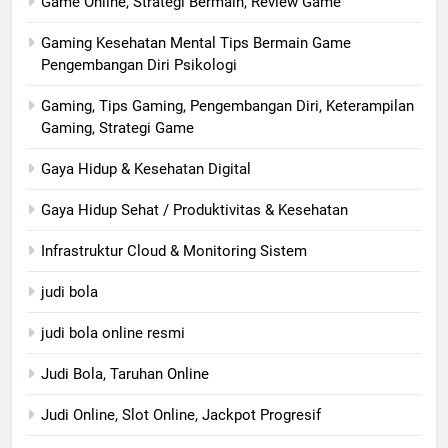
Game Online, Strategi Bermain, Review Game
Gaming Kesehatan Mental Tips Bermain Game
Pengembangan Diri Psikologi
Gaming, Tips Gaming, Pengembangan Diri, Keterampilan
Gaming, Strategi Game
Gaya Hidup & Kesehatan Digital
Gaya Hidup Sehat / Produktivitas & Kesehatan
Infrastruktur Cloud & Monitoring Sistem
judi bola
judi bola online resmi
Judi Bola, Taruhan Online
Judi Online, Slot Online, Jackpot Progresif