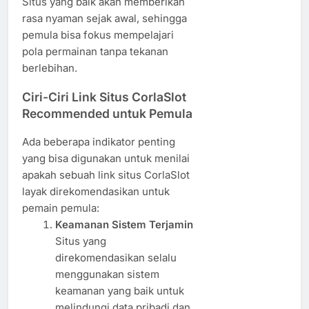
Situs yang baik akan memberikan
rasa nyaman sejak awal, sehingga
pemula bisa fokus mempelajari
pola permainan tanpa tekanan
berlebihan.
Ciri-Ciri Link Situs CorlaSlot
Recommended untuk Pemula
Ada beberapa indikator penting
yang bisa digunakan untuk menilai
apakah sebuah link situs CorlaSlot
layak direkomendasikan untuk
pemain pemula:
Keamanan Sistem Terjamin
Situs yang
direkomendasikan selalu
menggunakan sistem
keamanan yang baik untuk
melindungi data pribadi dan