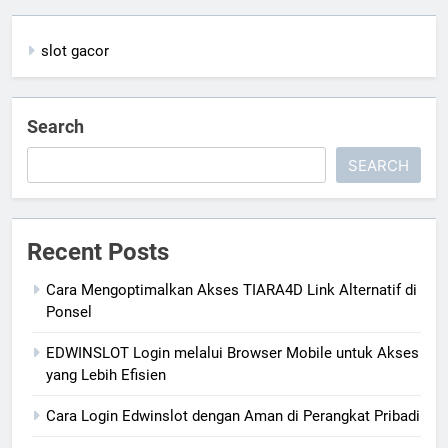
slot gacor
Search
SEARCH
Recent Posts
Cara Mengoptimalkan Akses TIARA4D Link Alternatif di
Ponsel
EDWINSLOT Login melalui Browser Mobile untuk Akses
yang Lebih Efisien
Cara Login Edwinslot dengan Aman di Perangkat Pribadi