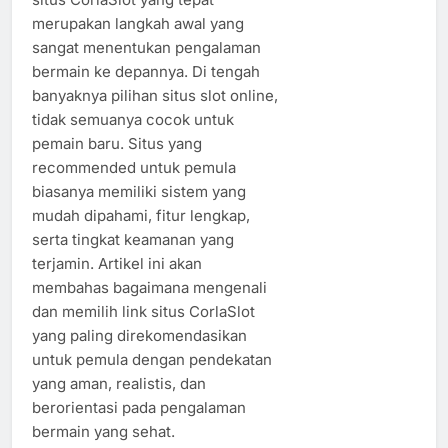
merupakan langkah awal yang
sangat menentukan pengalaman
bermain ke depannya. Di tengah
banyaknya pilihan situs slot online,
tidak semuanya cocok untuk
pemain baru. Situs yang
recommended untuk pemula
biasanya memiliki sistem yang
mudah dipahami, fitur lengkap,
serta tingkat keamanan yang
terjamin. Artikel ini akan
membahas bagaimana mengenali
dan memilih link situs CorlaSlot
yang paling direkomendasikan
untuk pemula dengan pendekatan
yang aman, realistis, dan
berorientasi pada pengalaman
bermain yang sehat.