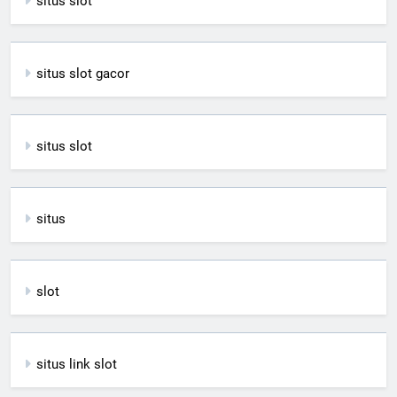
situs slot
situs slot gacor
situs slot
situs
slot
situs link slot