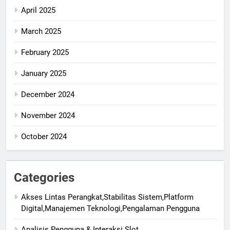
April 2025
March 2025
February 2025
January 2025
December 2024
November 2024
October 2024
Categories
Akses Lintas Perangkat,Stabilitas Sistem,Platform
Digital,Manajemen Teknologi,Pengalaman Pengguna
Analisis Pengguna & Interaksi Slot