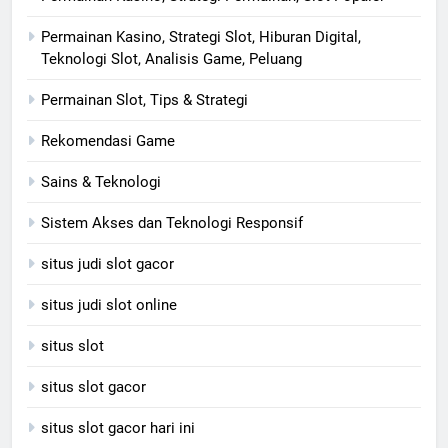
Permainan Kasino, Strategi Slot, Hiburan Digital,
Teknologi Slot, Analisis Game, Peluang
Permainan Slot, Tips & Strategi
Rekomendasi Game
Sains & Teknologi
Sistem Akses dan Teknologi Responsif
situs judi slot gacor
situs judi slot online
situs slot
situs slot gacor
situs slot gacor hari ini