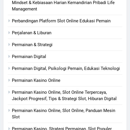
Mindset & Kebiasaan Harian Kemandirian Pribadi Life
Management
Perbandingan Platform Slot Online Edukasi Pemain
Perjalanan & Liburan
Permainan & Strategi
Permainan Digital
Permainan Digital, Psikologi Pemain, Edukasi Teknologi
Permainan Kasino Online
Permainan Kasino Online, Slot Online Terpercaya,
Jackpot Progresif, Tips & Strategi Slot, Hiburan Digital
Permainan Kasino Online, Slot Online, Panduan Mesin
Slot
Permainan Kasino, Strategi Permainan, Slot Populer