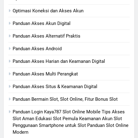
Optimasi Koneksi dan Akses Akun
Panduan Akses Akun Digital
Panduan Akses Alternatif Praktis
Panduan Akses Android
Panduan Akses Harian dan Keamanan Digital
Panduan Akses Multi Perangkat
Panduan Akses Situs & Keamanan Digital
Panduan Bermain Slot, Slot Online, Fitur Bonus Slot
Panduan Login Kaya787 Slot Online Mobile Tips Akses
Slot Aman Edukasi Slot Pemula Keamanan Akun Slot
Penggunaan Smartphone untuk Slot Panduan Slot Online
Modern