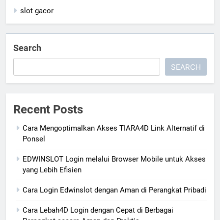
slot gacor
Search
SEARCH
Recent Posts
Cara Mengoptimalkan Akses TIARA4D Link Alternatif di
Ponsel
EDWINSLOT Login melalui Browser Mobile untuk Akses
yang Lebih Efisien
Cara Login Edwinslot dengan Aman di Perangkat Pribadi
Cara Lebah4D Login dengan Cepat di Berbagai