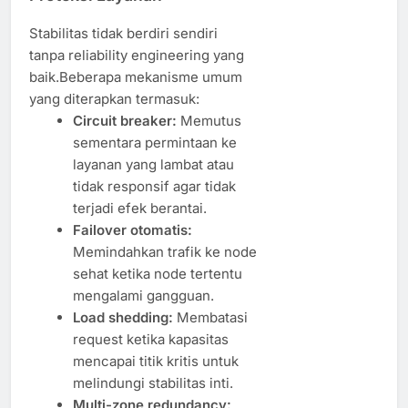
Stabilitas tidak berdiri sendiri
tanpa reliability engineering yang
baik.Beberapa mekanisme umum
yang diterapkan termasuk:
Circuit breaker:
Memutus
sementara permintaan ke
layanan yang lambat atau
tidak responsif agar tidak
terjadi efek berantai.
Failover otomatis:
Memindahkan trafik ke node
sehat ketika node tertentu
mengalami gangguan.
Load shedding:
Membatasi
request ketika kapasitas
mencapai titik kritis untuk
melindungi stabilitas inti.
Multi-zone redundancy: