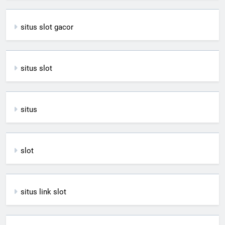
situs slot gacor
situs slot
situs
slot
situs link slot