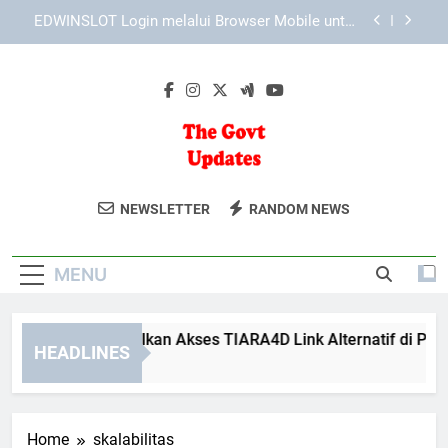
Skip
Cara Login Edwinslot dengan Aman di Perangkat
to
Pribadi
content
Cara Lebah4D Login dengan Cepat di Berbagai
Perangkat secara Aman dan Praktis
Cara Mengoptimalkan Akses TIARA4D Link
Alternatif di Ponsel
EDWINSLOT Login melalui Browser Mobile untuk
Akses yang Lebih Efisien
The Govt
Dapatkan Berita Terkini Dan Update Dari
Cara Login Edwinslot dengan Aman di Perangkat
NEWSLETTER
RANDOM NEWS
Pribadi
Updates
Dunia Pemerintahan Di The Govt
Cara Lebah4D Login dengan Cepat di Berbagai
Updates. Informasi Terpercaya Untuk
Perangkat secara Aman dan Praktis
MENU
Masyarakat.
ra Mengoptimalkan Akses TIARA4D Link Alternatif di Ponsel
HEADLINES
Weeks Ago
Home
skalabilitas