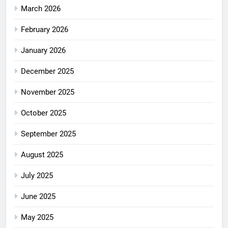
March 2026
February 2026
January 2026
December 2025
November 2025
October 2025
September 2025
August 2025
July 2025
June 2025
May 2025