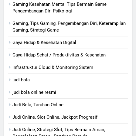
Gaming Kesehatan Mental Tips Bermain Game
Pengembangan Diri Psikologi
Gaming, Tips Gaming, Pengembangan Diri, Keterampilan
Gaming, Strategi Game
Gaya Hidup & Kesehatan Digital
Gaya Hidup Sehat / Produktivitas & Kesehatan
Infrastruktur Cloud & Monitoring Sistem
judi bola
judi bola online resmi
Judi Bola, Taruhan Online
Judi Online, Slot Online, Jackpot Progresif
Judi Online, Strategi Slot, Tips Bermain Aman,