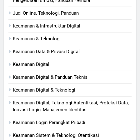
Pengelolaan Emosi, Panduan Pemula
Judi Online, Teknologi, Panduan
Keamanan & Infrastruktur Digital
Keamanan & Teknologi
Keamanan Data & Privasi Digital
Keamanan Digital
Keamanan Digital & Panduan Teknis
Keamanan Digital & Teknologi
Keamanan Digital, Teknologi Autentikasi, Proteksi Data,
Inovasi Login, Manajemen Identitas
Keamanan Login Perangkat Pribadi
Keamanan Sistem & Teknologi Otentikasi