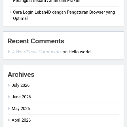
Perangkat secara Aman dan Praktis
Cara Login Lebah4D dengan Pengaturan Browser yang
Optimal
Recent Comments
A WordPress Commenter
on
Hello world!
Archives
July 2026
June 2026
May 2026
April 2026