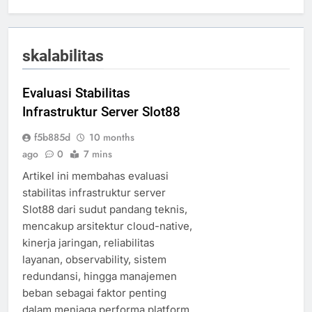
skalabilitas
Evaluasi Stabilitas
Infrastruktur Server Slot88
f5b885d
10 months
ago
0
7 mins
Artikel ini membahas evaluasi
stabilitas infrastruktur server
Slot88 dari sudut pandang teknis,
mencakup arsitektur cloud-native,
kinerja jaringan, reliabilitas
layanan, observability, sistem
redundansi, hingga manajemen
beban sebagai faktor penting
dalam menjaga performa platform