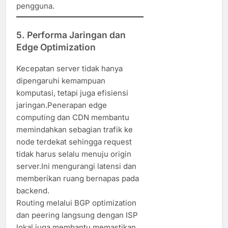
pengguna.
5. Performa Jaringan dan
Edge Optimization
Kecepatan server tidak hanya
dipengaruhi kemampuan
komputasi, tetapi juga efisiensi
jaringan.Penerapan edge
computing dan CDN membantu
memindahkan sebagian trafik ke
node terdekat sehingga request
tidak harus selalu menuju origin
server.Ini mengurangi latensi dan
memberikan ruang bernapas pada
backend.
Routing melalui BGP optimization
dan peering langsung dengan ISP
lokal juga membantu memastikan