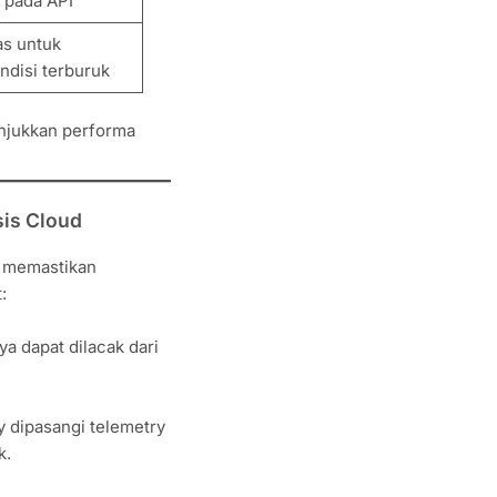
 pada API
as untuk
ndisi terburuk
unjukkan performa
sis Cloud
k memastikan
:
ya dapat dilacak dari
y dipasangi telemetry
k.