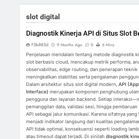
slot digital
Diagnostik Kinerja API di Situs Slot 
F5b885d
9 Months Ago
0
6 Mins
Penjelasan mendalam tentang metode diagnostik kin
slot berbasis cloud, mencakup metrik performa, ana
observabilitas, edge routing, dan penerapan teknik
meningkatkan stabilitas serta pengalaman penggun
Dalam arsitektur situs slot digital modern,
API (App
Interface)
merupakan komponen penghubung utama
pengguna dan layanan backend. Setiap interaksi—m
pemanggilan data, validasi sesi, hingga pembarua
API sebagai jalur komunikasi. Karena sifatnya yang k
menjadi indikator langsung dari kualitas pengalam
API tidak optimal, konsekuensi seperti loading lamb
atau timeout dapat terjadi. Di sinilah
diagnostik kin