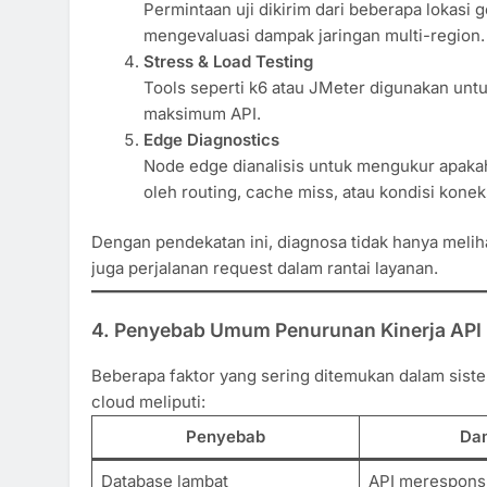
Permintaan uji dikirim dari beberapa lokasi 
mengevaluasi dampak jaringan multi-region.
Stress & Load Testing
Tools seperti k6 atau JMeter digunakan unt
maksimum API.
Edge Diagnostics
Node edge dianalisis untuk mengukur apaka
oleh routing, cache miss, atau kondisi konek
Dengan pendekatan ini, diagnosa tidak hanya meliha
juga perjalanan request dalam rantai layanan.
4. Penyebab Umum Penurunan Kinerja API
Beberapa faktor yang sering ditemukan dalam sis
cloud meliputi:
Penyebab
Da
Database lambat
API merespons