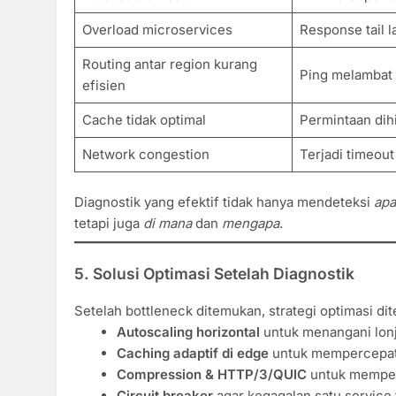
Overload microservices
Response tail 
Routing antar region kurang
Ping melambat
efisien
Cache tidak optimal
Permintaan dih
Network congestion
Terjadi timeout
Diagnostik yang efektif tidak hanya mendeteksi
apa
tetapi juga
di mana
dan
mengapa
.
5. Solusi Optimasi Setelah Diagnostik
Setelah bottleneck ditemukan, strategi optimasi dite
Autoscaling horizontal
untuk menangani lonj
Caching adaptif di edge
untuk mempercepat
Compression & HTTP/3/QUIC
untuk memperb
Circuit breaker
agar kegagalan satu service