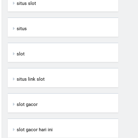
situs slot
situs
slot
situs link slot
slot gacor
slot gacor hari ini