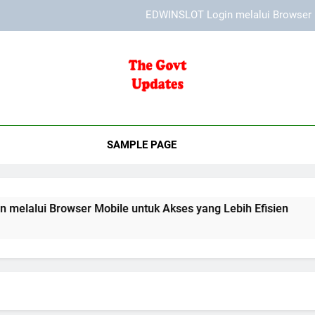
EDWINSLOT Login melalui Browser M
Cara Login Edwin
Cara Lebah4D Login dengan Cepat di Berbag
 Govt Updates
Cara Mengoptimalkan Aks
erita Terkini Dan Update Dari Dunia Pemerintahan Di The Govt
EDWINSLOT Login melalui Browser M
SAMPLE PAGE
Cara Login Edwin
Cara Lebah4D Login dengan Cepat di Berbag
wser Mobile untuk Akses yang Lebih Efisien
Cara Login
2 Months Ago