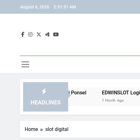
Skip
August 6, 2026
2:31:52 AM
to
content
The
Dapatkan B
Link Alternatif di Ponsel
EDWINSLOT Login melalui Bro
1 Month Ago
HEADLINES
Home
slot digital