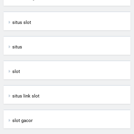
situs slot
situs
slot
situs link slot
slot gacor