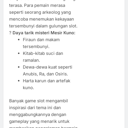
terasa. Para pemain merasa
seperti seorang arkeolog yang
mencoba menemukan kekayaan
tersembunyi dalam gulungan slot.
?
Daya tarik misteri Mesir Kuno:
Firaun dan makam
tersembunyi.
Kitab-kitab suci dan
ramalan.
Dewa-dewa kuat seperti
Anubis, Ra, dan Osiris.
Harta karun dan artefak
kuno.
Banyak game slot mengambil
inspirasi dari tema ini dan
menggabungkannya dengan
gameplay yang menarik untuk