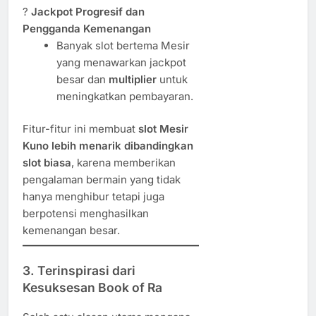
?
Jackpot Progresif dan
Pengganda Kemenangan
Banyak slot bertema Mesir
yang menawarkan jackpot
besar dan
multiplier
untuk
meningkatkan pembayaran.
Fitur-fitur ini membuat
slot Mesir
Kuno lebih menarik dibandingkan
slot biasa
, karena memberikan
pengalaman bermain yang tidak
hanya menghibur tetapi juga
berpotensi menghasilkan
kemenangan besar.
3. Terinspirasi dari
Kesuksesan Book of Ra