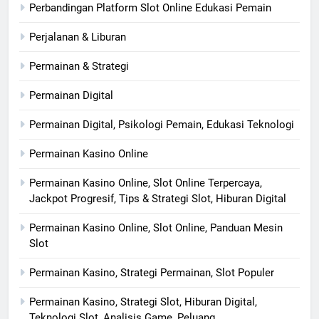
Perbandingan Platform Slot Online Edukasi Pemain
Perjalanan & Liburan
Permainan & Strategi
Permainan Digital
Permainan Digital, Psikologi Pemain, Edukasi Teknologi
Permainan Kasino Online
Permainan Kasino Online, Slot Online Terpercaya,
Jackpot Progresif, Tips & Strategi Slot, Hiburan Digital
Permainan Kasino Online, Slot Online, Panduan Mesin
Slot
Permainan Kasino, Strategi Permainan, Slot Populer
Permainan Kasino, Strategi Slot, Hiburan Digital,
Teknologi Slot, Analisis Game, Peluang