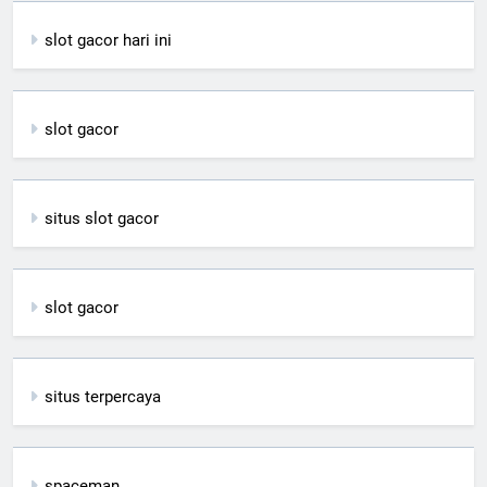
slot gacor hari ini
slot gacor
situs slot gacor
slot gacor
situs terpercaya
spaceman