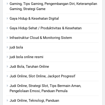
Gaming, Tips Gaming, Pengembangan Diri, Keterampilan
Gaming, Strategi Game
Gaya Hidup & Kesehatan Digital
Gaya Hidup Sehat / Produktivitas & Kesehatan
Infrastruktur Cloud & Monitoring Sistem
judi bola
judi bola online resmi
Judi Bola, Taruhan Online
Judi Online, Slot Online, Jackpot Progresif
Judi Online, Strategi Slot, Tips Bermain Aman,
Pengelolaan Emosi, Panduan Pemula
Judi Online, Teknologi, Panduan