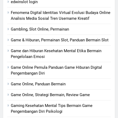
edwinslot login
Fenomena Digital Identitas Virtual Evolusi Budaya Online
Analisis Media Sosial Tren Username Kreatif
Gambling, Slot Online, Permainan
Game & Hiburan, Permainan Slot, Panduan Bermain Slot
Game dan Hiburan Kesehatan Mental Etika Bermain
Pengelolaan Emosi
Game Online Pemula Panduan Game Hiburan Digital
Pengembangan Diri
Game Online, Panduan Bermain
Game Online, Strategi Bermain, Review Game
Gaming Kesehatan Mental Tips Bermain Game
Pengembangan Diri Psikologi