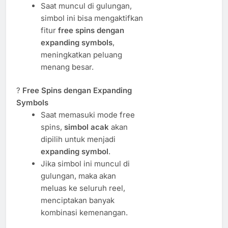
Saat muncul di gulungan,
simbol ini bisa mengaktifkan
fitur
free spins dengan
expanding symbols
,
meningkatkan peluang
menang besar.
?
Free Spins dengan Expanding
Symbols
Saat memasuki mode free
spins,
simbol acak
akan
dipilih untuk menjadi
expanding symbol
.
Jika simbol ini muncul di
gulungan, maka akan
meluas ke seluruh reel,
menciptakan banyak
kombinasi kemenangan.