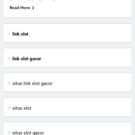
Read More
link slot
link slot gacor
situs link slot gacor
situs slot
situs slot gacor