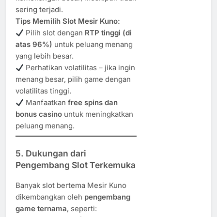
sering terjadi.
Tips Memilih Slot Mesir Kuno:
Pilih slot dengan
RTP tinggi (di
atas 96%)
untuk peluang menang
yang lebih besar.
Perhatikan volatilitas – jika ingin
menang besar, pilih game dengan
volatilitas tinggi.
Manfaatkan
free spins dan
bonus casino
untuk meningkatkan
peluang menang.
5. Dukungan dari
Pengembang Slot Terkemuka
Banyak slot bertema Mesir Kuno
dikembangkan oleh
pengembang
game ternama
, seperti: