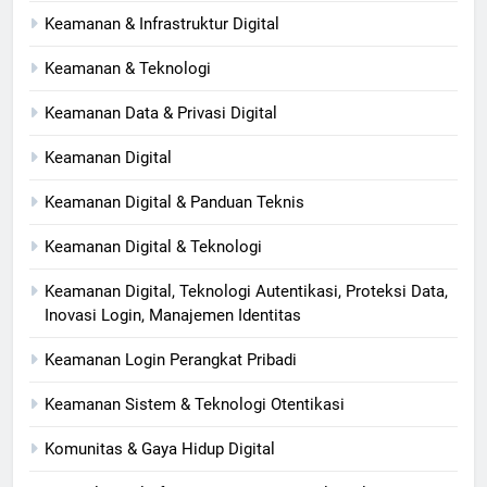
Keamanan & Infrastruktur Digital
Keamanan & Teknologi
Keamanan Data & Privasi Digital
Keamanan Digital
Keamanan Digital & Panduan Teknis
Keamanan Digital & Teknologi
Keamanan Digital, Teknologi Autentikasi, Proteksi Data,
Inovasi Login, Manajemen Identitas
Keamanan Login Perangkat Pribadi
Keamanan Sistem & Teknologi Otentikasi
Komunitas & Gaya Hidup Digital