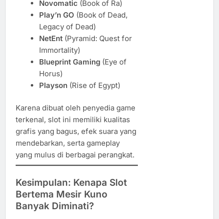
Novomatic
(Book of Ra)
Play’n GO
(Book of Dead,
Legacy of Dead)
NetEnt
(Pyramid: Quest for
Immortality)
Blueprint Gaming
(Eye of
Horus)
Playson
(Rise of Egypt)
Karena dibuat oleh penyedia game
terkenal, slot ini memiliki kualitas
grafis yang bagus, efek suara yang
mendebarkan, serta gameplay
yang mulus di berbagai perangkat.
Kesimpulan: Kenapa Slot
Bertema Mesir Kuno
Banyak Diminati?