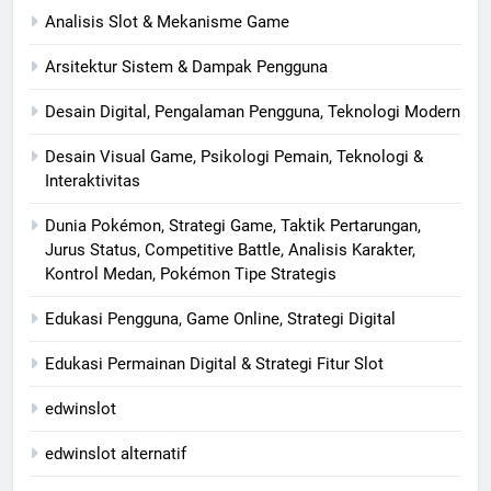
Analisis Slot & Mekanisme Game
Arsitektur Sistem & Dampak Pengguna
Desain Digital, Pengalaman Pengguna, Teknologi Modern
Desain Visual Game, Psikologi Pemain, Teknologi &
Interaktivitas
Dunia Pokémon, Strategi Game, Taktik Pertarungan,
Jurus Status, Competitive Battle, Analisis Karakter,
Kontrol Medan, Pokémon Tipe Strategis
Edukasi Pengguna, Game Online, Strategi Digital
Edukasi Permainan Digital & Strategi Fitur Slot
edwinslot
edwinslot alternatif