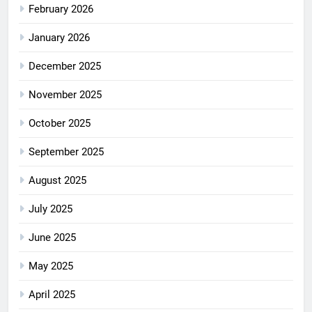
February 2026
January 2026
December 2025
November 2025
October 2025
September 2025
August 2025
July 2025
June 2025
May 2025
April 2025