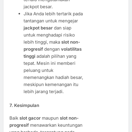
jackpot besar.
Jika Anda lebih tertarik pada
tantangan untuk mengejar
jackpot besar
dan siap
untuk menghadapi risiko
lebih tinggi, maka
slot non-
progresif
dengan
volatilitas
tinggi
adalah pilihan yang
tepat. Mesin ini memberi
peluang untuk
memenangkan hadiah besar,
meskipun kemenangan itu
lebih jarang terjadi.
7.
Kesimpulan
Baik
slot gacor
maupun
slot non-
progresif
menawarkan keuntungan