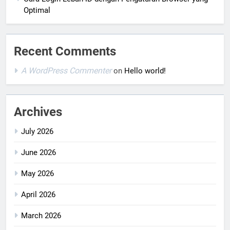
Optimal
Recent Comments
A WordPress Commenter
on
Hello world!
Archives
July 2026
June 2026
May 2026
April 2026
March 2026