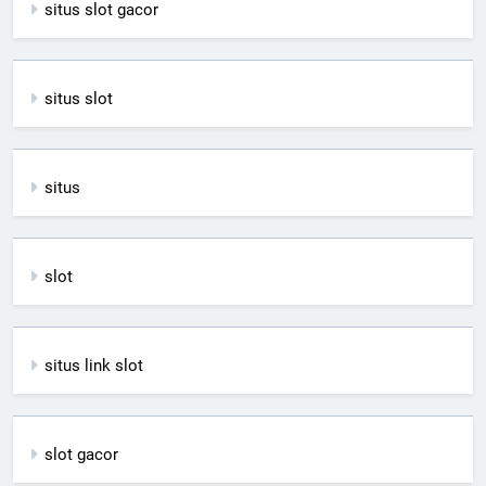
situs slot gacor
situs slot
situs
slot
situs link slot
slot gacor