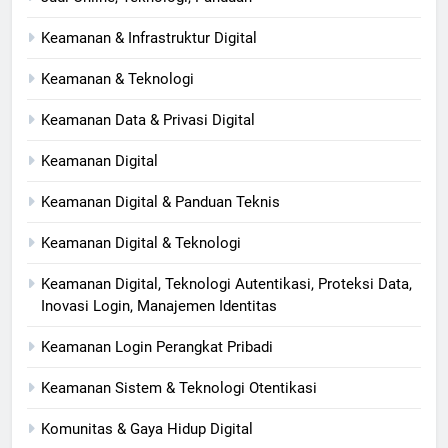
Keamanan & Infrastruktur Digital
Keamanan & Teknologi
Keamanan Data & Privasi Digital
Keamanan Digital
Keamanan Digital & Panduan Teknis
Keamanan Digital & Teknologi
Keamanan Digital, Teknologi Autentikasi, Proteksi Data,
Inovasi Login, Manajemen Identitas
Keamanan Login Perangkat Pribadi
Keamanan Sistem & Teknologi Otentikasi
Komunitas & Gaya Hidup Digital