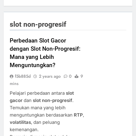
slot non-progresif
Perbedaan Slot Gacor
dengan Slot Non-Progresif:
Mana yang Lebih
Menguntungkan?
f5b885d
2 years ago
0
9
mins
Pelajari perbedaan antara
slot
gacor
dan
slot non-progresif
.
Temukan mana yang lebih
menguntungkan berdasarkan
RTP
,
volatilitas
, dan peluang
kemenangan.