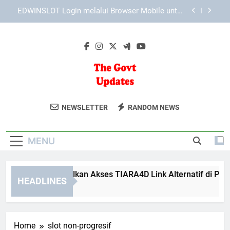
Skip
Cara Login Edwinslot dengan Aman di Perangkat
to
Pribadi
content
Cara Lebah4D Login dengan Cepat di Berbagai
Perangkat secara Aman dan Praktis
Cara Mengoptimalkan Akses TIARA4D Link
Alternatif di Ponsel
EDWINSLOT Login melalui Browser Mobile untuk
Akses yang Lebih Efisien
The Govt
Dapatkan Berita Terkini Dan Update Dari
Cara Login Edwinslot dengan Aman di Perangkat
NEWSLETTER
RANDOM NEWS
Pribadi
Updates
Dunia Pemerintahan Di The Govt
Cara Lebah4D Login dengan Cepat di Berbagai
Updates. Informasi Terpercaya Untuk
Perangkat secara Aman dan Praktis
MENU
Masyarakat.
ra Mengoptimalkan Akses TIARA4D Link Alternatif di Ponsel
HEADLINES
Weeks Ago
Home
slot non-progresif