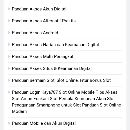
Panduan Akses Akun Digital
Panduan Akses Alternatif Praktis
Panduan Akses Android
Panduan Akses Harian dan Keamanan Digital
Panduan Akses Multi Perangkat
Panduan Akses Situs & Keamanan Digital
Panduan Bermain Slot, Slot Online, Fitur Bonus Slot
Panduan Login Kaya787 Slot Online Mobile Tips Akses
Slot Aman Edukasi Slot Pemula Keamanan Akun Slot
Penggunaan Smartphone untuk Slot Panduan Slot Online
Modern
Panduan Mobile dan Akun Digital