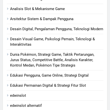
Analisis Slot & Mekanisme Game
Arsitektur Sistem & Dampak Pengguna
Desain Digital, Pengalaman Pengguna, Teknologi Modern
Desain Visual Game, Psikologi Pemain, Teknologi &
Interaktivitas
Dunia Pokémon, Strategi Game, Taktik Pertarungan,
Jurus Status, Competitive Battle, Analisis Karakter,
Kontrol Medan, Pokémon Tipe Strategis
Edukasi Pengguna, Game Online, Strategi Digital
Edukasi Permainan Digital & Strategi Fitur Slot
edwinslot
edwinslot alternatif