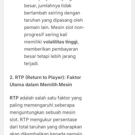
besar, jumlahnya tidak
bertambah seiring dengan
taruhan yang dipasang oleh
pemain lain. Mesin slot non-
progresif sering kali
memiliki
volatilitas tinggi
,
memberikan pembayaran
besar tetapi lebih jarang
terjadi.
2.
RTP (Return to Player): Faktor
Utama dalam Memilih Mesin
RTP
adalah salah satu faktor yang
paling memengaruhi seberapa
menguntungkan sebuah mesin
slot. RTP mengukur persentase
dari total taruhan yang diharapkan
akan dikembalikan kepada pemain