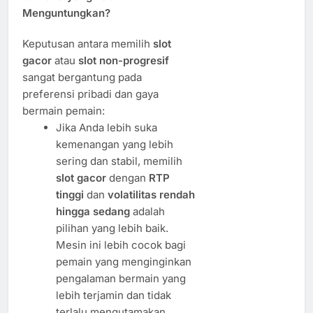
Menguntungkan?
Keputusan antara memilih
slot
gacor
atau
slot non-progresif
sangat bergantung pada
preferensi pribadi dan gaya
bermain pemain:
Jika Anda lebih suka
kemenangan yang lebih
sering dan stabil, memilih
slot gacor
dengan
RTP
tinggi
dan
volatilitas rendah
hingga sedang
adalah
pilihan yang lebih baik.
Mesin ini lebih cocok bagi
pemain yang menginginkan
pengalaman bermain yang
lebih terjamin dan tidak
terlalu mengutamakan