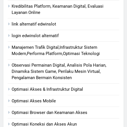
Kredibilitas Platform, Keamanan Digital, Evaluasi
Layanan Online
link alternatif edwinslot
login edwinslot alternatif
Manajemen Trafik Digital,Infrastruktur Sistem
Modern,Performa Platform,Optimasi Teknologi
Observasi Permainan Digital, Analisis Pola Harian,
Dinamika Sistem Game, Perilaku Mesin Virtual,
Pengalaman Bermain Konsisten
Optimasi Akses & Infrastruktur Digital
Optimasi Akses Mobile
Optimasi Browser dan Keamanan Akses
Optimasi Koneksi dan Akses Akun