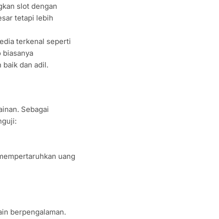
gkan slot dengan
sar tetapi lebih
dia terkenal seperti
 biasanya
baik dan adil.
ainan. Sebagai
guji:
mempertaruhkan uang
ain berpengalaman.