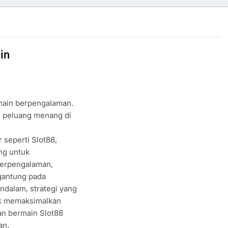
in
main berpengalaman.
an peluang menang di
 seperti Slot88,
ng untuk
berpengalaman,
rgantung pada
dalam, strategi yang
tuk memaksimalkan
an bermain Slot88
an.