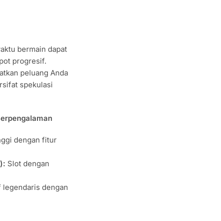
aktu bermain dapat
ot progresif.
katkan peluang Anda
sifat spekulasi
 Berpengalaman
ggi dengan fitur
):
Slot dengan
f legendaris dengan