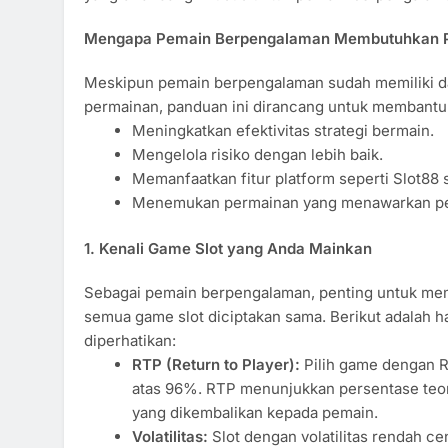
Mengapa Pemain Berpengalaman Membutuhkan 
Meskipun pemain berpengalaman sudah memiliki d
permainan, panduan ini dirancang untuk membantu
Meningkatkan efektivitas strategi bermain.
Mengelola risiko dengan lebih baik.
Memanfaatkan fitur platform seperti Slot88 
Menemukan permainan yang menawarkan pel
1.
Kenali Game Slot yang Anda Mainkan
Sebagai pemain berpengalaman, penting untuk me
semua game slot diciptakan sama. Berikut adalah ha
diperhatikan:
RTP (Return to Player):
Pilih game dengan RT
atas 96%. RTP menunjukkan persentase teore
yang dikembalikan kepada pemain.
Volatilitas:
Slot dengan volatilitas rendah 