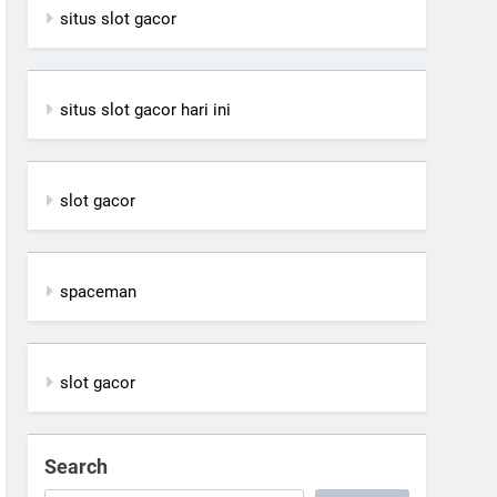
situs slot gacor
situs slot gacor hari ini
slot gacor
spaceman
slot gacor
Search