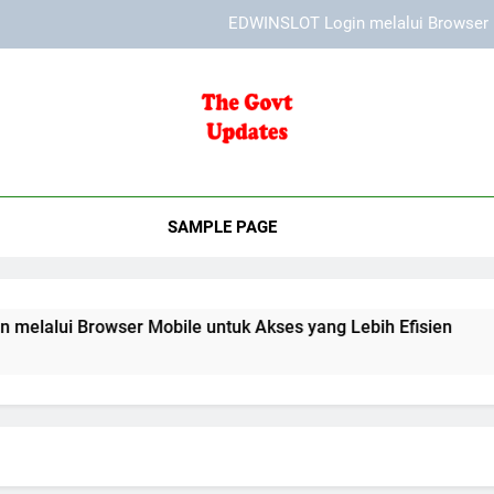
EDWINSLOT Login melalui Browser M
Cara Login Edwin
Cara Lebah4D Login dengan Cepat di Berbag
 Govt Updates
Cara Mengoptimalkan Aks
erita Terkini Dan Update Dari Dunia Pemerintahan Di The Govt
EDWINSLOT Login melalui Browser M
SAMPLE PAGE
Cara Login Edwin
Cara Lebah4D Login dengan Cepat di Berbag
wser Mobile untuk Akses yang Lebih Efisien
Cara Logi
2 Months Ago