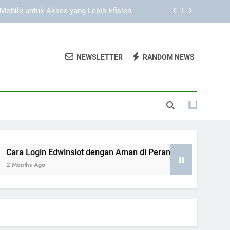
obile untuk Akses yang Lebih Efisien
slot dengan Aman di Perangkat Pribadi
ai Perangkat secara Aman dan Praktis
NEWSLETTER
RANDOM NEWS
es TIARA4D Link Alternatif di Ponsel
 Updates. Informasi Terpercaya Untuk Masyarakat.
obile untuk Akses yang Lebih Efisien
slot dengan Aman di Perangkat Pribadi
ai Perangkat secara Aman dan Praktis
n Edwinslot dengan Aman di Perangkat Pribadi
Cara Leb
2 Months A