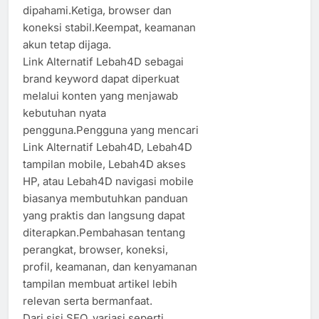
dipahami.Ketiga, browser dan
koneksi stabil.Keempat, keamanan
akun tetap dijaga.
Link Alternatif Lebah4D sebagai
brand keyword dapat diperkuat
melalui konten yang menjawab
kebutuhan nyata
pengguna.Pengguna yang mencari
Link Alternatif Lebah4D, Lebah4D
tampilan mobile, Lebah4D akses
HP, atau Lebah4D navigasi mobile
biasanya membutuhkan panduan
yang praktis dan langsung dapat
diterapkan.Pembahasan tentang
perangkat, browser, koneksi,
profil, keamanan, dan kenyamanan
tampilan membuat artikel lebih
relevan serta bermanfaat.
Dari sisi SEO, variasi seperti