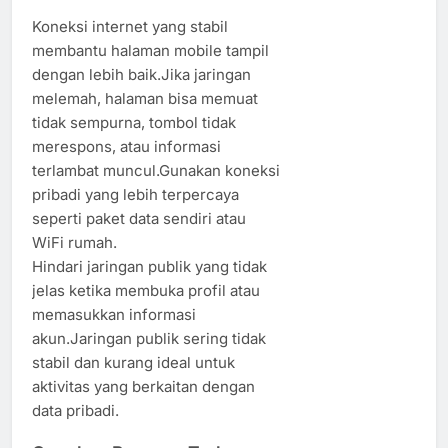
Koneksi internet yang stabil
membantu halaman mobile tampil
dengan lebih baik.Jika jaringan
melemah, halaman bisa memuat
tidak sempurna, tombol tidak
merespons, atau informasi
terlambat muncul.Gunakan koneksi
pribadi yang lebih terpercaya
seperti paket data sendiri atau
WiFi rumah.
Hindari jaringan publik yang tidak
jelas ketika membuka profil atau
memasukkan informasi
akun.Jaringan publik sering tidak
stabil dan kurang ideal untuk
aktivitas yang berkaitan dengan
data pribadi.