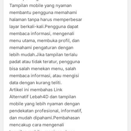
Tampilan mobile yang nyaman
membantu pengguna memahami
halaman tanpa harus memperbesar
layar berkali-kali.Pengguna dapat
membaca informasi, mengenali
menu utama, membuka profil, dan
memahami pengaturan dengan
lebih mudah.Jika tampilan terlalu
padat atau tidak teratur, pengguna
bisa salah menekan menu, salah
membaca informasi, atau mengisi
data dengan kurang teliti.
Artikel ini membahas Link
Alternatif Lebah4D dan tampilan
mobile yang lebih nyaman dengan
pendekatan profesional, informatif,
dan mudah dipahami.Pembahasan
mencakup cara mengenali