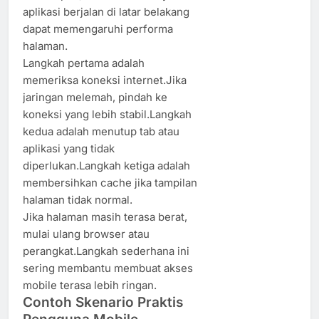
aplikasi berjalan di latar belakang
dapat memengaruhi performa
halaman.
Langkah pertama adalah
memeriksa koneksi internet.Jika
jaringan melemah, pindah ke
koneksi yang lebih stabil.Langkah
kedua adalah menutup tab atau
aplikasi yang tidak
diperlukan.Langkah ketiga adalah
membersihkan cache jika tampilan
halaman tidak normal.
Jika halaman masih terasa berat,
mulai ulang browser atau
perangkat.Langkah sederhana ini
sering membantu membuat akses
mobile terasa lebih ringan.
Contoh Skenario Praktis