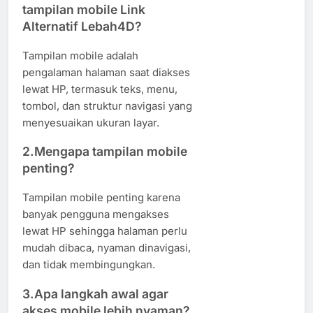
tampilan mobile Link
Alternatif Lebah4D?
Tampilan mobile adalah
pengalaman halaman saat diakses
lewat HP, termasuk teks, menu,
tombol, dan struktur navigasi yang
menyesuaikan ukuran layar.
2.Mengapa tampilan mobile
penting?
Tampilan mobile penting karena
banyak pengguna mengakses
lewat HP sehingga halaman perlu
mudah dibaca, nyaman dinavigasi,
dan tidak membingungkan.
3.Apa langkah awal agar
akses mobile lebih nyaman?