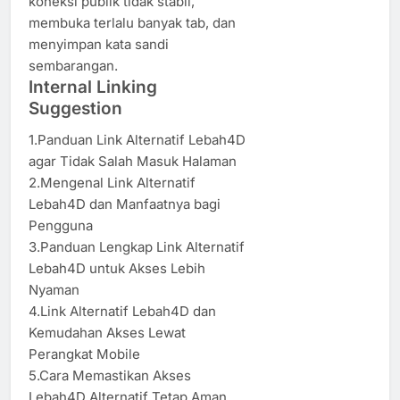
koneksi publik tidak stabil,
membuka terlalu banyak tab, dan
menyimpan kata sandi
sembarangan.
Internal Linking
Suggestion
1.Panduan Link Alternatif Lebah4D
agar Tidak Salah Masuk Halaman
2.Mengenal Link Alternatif
Lebah4D dan Manfaatnya bagi
Pengguna
3.Panduan Lengkap Link Alternatif
Lebah4D untuk Akses Lebih
Nyaman
4.Link Alternatif Lebah4D dan
Kemudahan Akses Lewat
Perangkat Mobile
5.Cara Memastikan Akses
Lebah4D Alternatif Tetap Aman