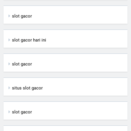
slot gacor
slot gacor hari ini
slot gacor
situs slot gacor
slot gacor