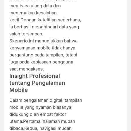
membaca ulang data dan
menemukan kesalahan
kecil.Dengan ketelitian sederhana,
ia berhasil menghindari data yang
salah tersimpan.
Skenario ini menunjukkan bahwa
kenyamanan mobile tidak hanya
bergantung pada tampilan, tetapi
juga pada kebiasaan pengguna
saat mengakses.
Insight Profesional
tentang Pengalaman
Mobile
Dalam pengalaman digital, tampilan
mobile yang nyaman biasanya
didukung oleh empat faktor
utama.Pertama, halaman mudah
dibaca.Kedua, navigasi mudah