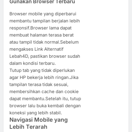
Gunakan Browser Terbaru
Browser mobile yang diperbarui
membantu tampilan berjalan lebih
responsif.Browser lama dapat
membuat halaman terasa berat
atau tampil tidak normal.Sebelum
mengakses Link Alternatif
Lebah4D, pastikan browser sudah
dalam kondisi terbaru.
Tutup tab yang tidak diperlukan
agar HP bekerja lebih ringan.Jika
tampilan terasa tidak sesuai,
membersihkan cache dan cookie
dapat membantu.Setelah itu, tutup
browser lalu buka kembali dengan
koneksi yang lebih stabil.
Navigasi Mobile yang
Lebih Terarah