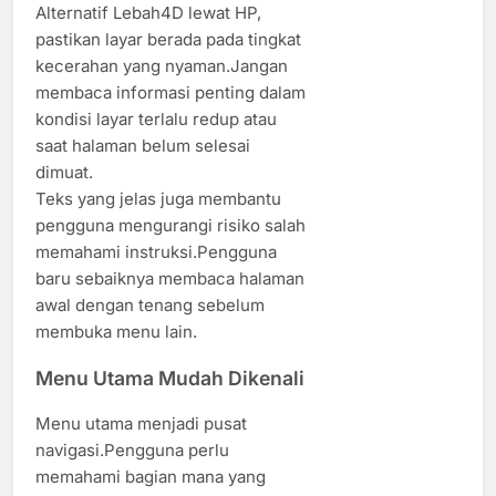
Alternatif Lebah4D lewat HP,
pastikan layar berada pada tingkat
kecerahan yang nyaman.Jangan
membaca informasi penting dalam
kondisi layar terlalu redup atau
saat halaman belum selesai
dimuat.
Teks yang jelas juga membantu
pengguna mengurangi risiko salah
memahami instruksi.Pengguna
baru sebaiknya membaca halaman
awal dengan tenang sebelum
membuka menu lain.
Menu Utama Mudah Dikenali
Menu utama menjadi pusat
navigasi.Pengguna perlu
memahami bagian mana yang