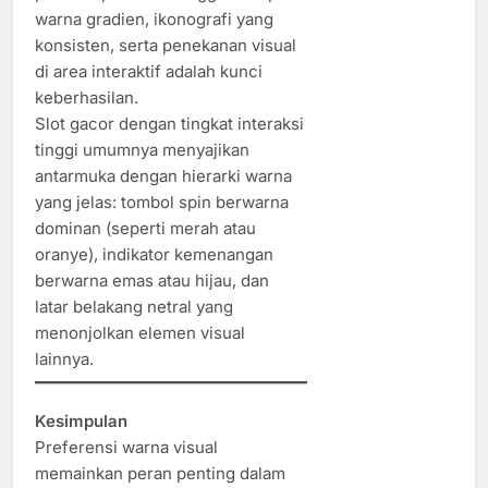
warna gradien, ikonografi yang
konsisten, serta penekanan visual
di area interaktif adalah kunci
keberhasilan.
Slot gacor dengan tingkat interaksi
tinggi umumnya menyajikan
antarmuka dengan hierarki warna
yang jelas: tombol spin berwarna
dominan (seperti merah atau
oranye), indikator kemenangan
berwarna emas atau hijau, dan
latar belakang netral yang
menonjolkan elemen visual
lainnya.
Kesimpulan
Preferensi warna visual
memainkan peran penting dalam