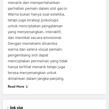
menarik dan mempertahankan
perhatian pemain dalam slot gacor.
Warna bukan hanya soal estetika,
tetapi juga strategi psikologis
untuk menciptakan pengalaman
yang menyenangkan, interaktif,
dan memikat secara emosional.
Dengan memahami dinamika
warna dan selera visual pemain,
pengembang slot dapat
menciptakan permainan yang tidak
hanya terlihat menarik tetapi juga
terasa menyenangkan untuk
dimainkan dalam jangka panjang.
Read More
link slot