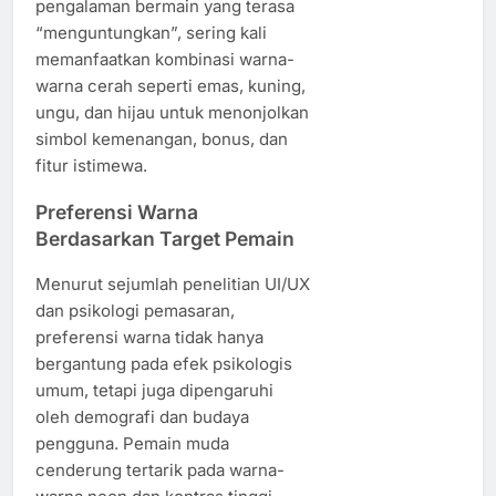
pengalaman bermain yang terasa
“menguntungkan”, sering kali
memanfaatkan kombinasi warna-
warna cerah seperti emas, kuning,
ungu, dan hijau untuk menonjolkan
simbol kemenangan, bonus, dan
fitur istimewa.
Preferensi Warna
Berdasarkan Target Pemain
Menurut sejumlah penelitian UI/UX
dan psikologi pemasaran,
preferensi warna tidak hanya
bergantung pada efek psikologis
umum, tetapi juga dipengaruhi
oleh demografi dan budaya
pengguna. Pemain muda
cenderung tertarik pada warna-