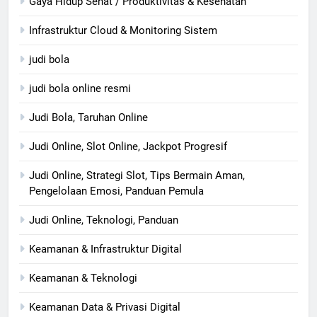
Gaya Hidup Sehat / Produktivitas & Kesehatan
Infrastruktur Cloud & Monitoring Sistem
judi bola
judi bola online resmi
Judi Bola, Taruhan Online
Judi Online, Slot Online, Jackpot Progresif
Judi Online, Strategi Slot, Tips Bermain Aman,
Pengelolaan Emosi, Panduan Pemula
Judi Online, Teknologi, Panduan
Keamanan & Infrastruktur Digital
Keamanan & Teknologi
Keamanan Data & Privasi Digital