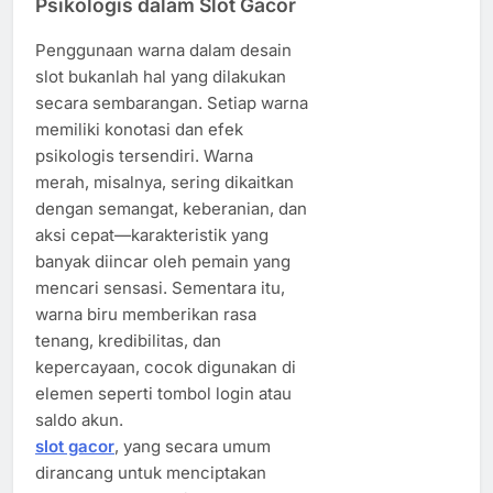
Psikologis dalam Slot Gacor
Penggunaan warna dalam desain
slot bukanlah hal yang dilakukan
secara sembarangan. Setiap warna
memiliki konotasi dan efek
psikologis tersendiri. Warna
merah, misalnya, sering dikaitkan
dengan semangat, keberanian, dan
aksi cepat—karakteristik yang
banyak diincar oleh pemain yang
mencari sensasi. Sementara itu,
warna biru memberikan rasa
tenang, kredibilitas, dan
kepercayaan, cocok digunakan di
elemen seperti tombol login atau
saldo akun.
slot gacor
, yang secara umum
dirancang untuk menciptakan