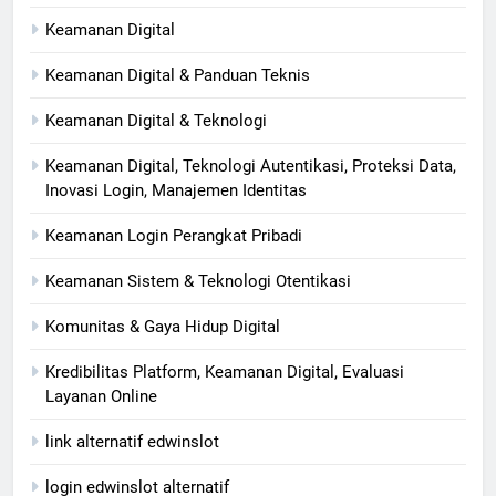
Keamanan Digital
Keamanan Digital & Panduan Teknis
Keamanan Digital & Teknologi
Keamanan Digital, Teknologi Autentikasi, Proteksi Data,
Inovasi Login, Manajemen Identitas
Keamanan Login Perangkat Pribadi
Keamanan Sistem & Teknologi Otentikasi
Komunitas & Gaya Hidup Digital
Kredibilitas Platform, Keamanan Digital, Evaluasi
Layanan Online
link alternatif edwinslot
login edwinslot alternatif