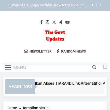
Skip
Cara Login Edwinslot dengan Aman di Perangkat
to
Pribadi
content
Cara Lebah4D Login dengan Cepat di Berbagai
Perangkat secara Aman dan Praktis
Cara Mengoptimalkan Akses TIARA4D Link
Alternatif di Ponsel
EDWINSLOT Login melalui Browser Mobile untuk
Akses yang Lebih Efisien
The Govt
Dapatkan Berita Terkini Dan Update Dari
Cara Login Edwinslot dengan Aman di Perangkat
NEWSLETTER
RANDOM NEWS
Pribadi
Updates
Dunia Pemerintahan Di The Govt
Cara Lebah4D Login dengan Cepat di Berbagai
Updates. Informasi Terpercaya Untuk
Perangkat secara Aman dan Praktis
MENU
Masyarakat.
ra Mengoptimalkan Akses TIARA4D Link Alternatif di Ponsel
HEADLINES
Weeks Ago
Home
tampilan visual