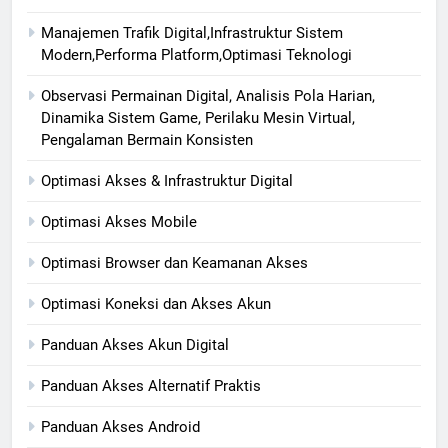
Manajemen Trafik Digital,Infrastruktur Sistem
Modern,Performa Platform,Optimasi Teknologi
Observasi Permainan Digital, Analisis Pola Harian,
Dinamika Sistem Game, Perilaku Mesin Virtual,
Pengalaman Bermain Konsisten
Optimasi Akses & Infrastruktur Digital
Optimasi Akses Mobile
Optimasi Browser dan Keamanan Akses
Optimasi Koneksi dan Akses Akun
Panduan Akses Akun Digital
Panduan Akses Alternatif Praktis
Panduan Akses Android