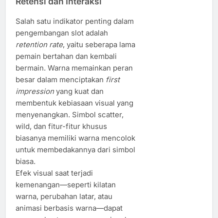
Retensi dan Interaksi
Salah satu indikator penting dalam
pengembangan slot adalah
retention rate
, yaitu seberapa lama
pemain bertahan dan kembali
bermain. Warna memainkan peran
besar dalam menciptakan
first
impression
yang kuat dan
membentuk kebiasaan visual yang
menyenangkan. Simbol scatter,
wild, dan fitur-fitur khusus
biasanya memiliki warna mencolok
untuk membedakannya dari simbol
biasa.
Efek visual saat terjadi
kemenangan—seperti kilatan
warna, perubahan latar, atau
animasi berbasis warna—dapat