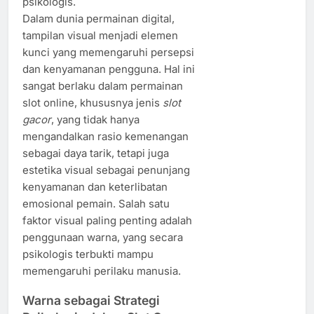
psikologis.
Dalam dunia permainan digital,
tampilan visual menjadi elemen
kunci yang memengaruhi persepsi
dan kenyamanan pengguna. Hal ini
sangat berlaku dalam permainan
slot online, khususnya jenis
slot
gacor
, yang tidak hanya
mengandalkan rasio kemenangan
sebagai daya tarik, tetapi juga
estetika visual sebagai penunjang
kenyamanan dan keterlibatan
emosional pemain. Salah satu
faktor visual paling penting adalah
penggunaan warna, yang secara
psikologis terbukti mampu
memengaruhi perilaku manusia.
Warna sebagai Strategi