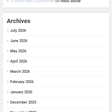
A WordPress Commenter
on
Hello world!
Archives
July 2026
June 2026
May 2026
April 2026
March 2026
February 2026
January 2026
December 2025