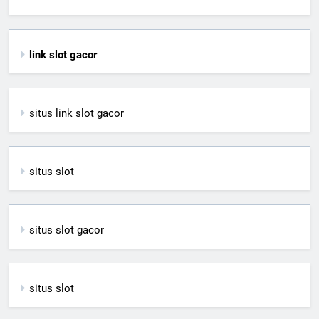
link slot gacor
situs link slot gacor
situs slot
situs slot gacor
situs slot