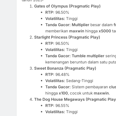
Gates of Olympus (Pragmatic Play)
RTP:
96.50%
Volatilitas:
Tinggi
Tanda Gacor:
Multiplier
besar dalam
f
memberikan
maxwin
hingga
x5000
ta
Starlight Princess (Pragmatic Play)
RTP:
96.50%
Volatilitas:
Tinggi
Tanda Gacor:
Tumble multiplier
sering
kemenangan beruntun dalam satu puta
Sweet Bonanza (Pragmatic Play)
RTP:
96.48%
Volatilitas:
Sedang-Tinggi
Tanda Gacor:
Sistem pembayaran
clu
hingga
x100
, cocok untuk
maxwin
.
The Dog House Megaways (Pragmatic Play
RTP:
96.55%
Volatilitas:
Tinggi