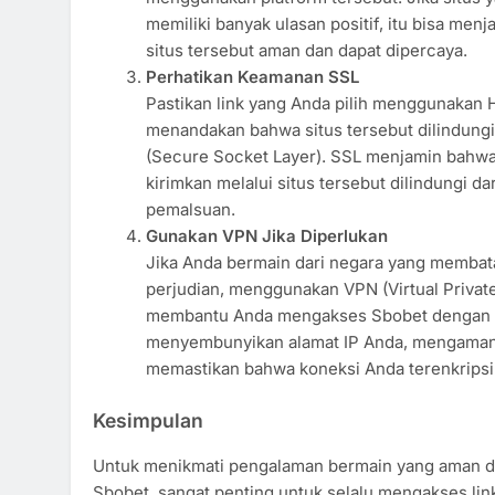
memiliki banyak ulasan positif, itu bisa menj
situs tersebut aman dan dapat dipercaya.
Perhatikan Keamanan SSL
Pastikan link yang Anda pilih menggunakan
menandakan bahwa situs tersebut dilindungi
(Secure Socket Layer). SSL menjamin bahwa
kirimkan melalui situs tersebut dilindungi da
pemalsuan.
Gunakan VPN Jika Diperlukan
Jika Anda bermain dari negara yang membata
perjudian, menggunakan VPN (Virtual Privat
membantu Anda mengakses Sbobet dengan 
menyembunyikan alamat IP Anda, mengamank
memastikan bahwa koneksi Anda terenkripsi
Kesimpulan
Untuk menikmati pengalaman bermain yang aman 
Sbobet, sangat penting untuk selalu mengakses li