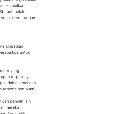
memaksimalkan
Sbobet melalui
 segala keuntungan
 mendapatkan
erapa tips untuk
umber yang
u agen terpercaya
ng sudah dikenal dan
ko terkena penipuan.
 dari pemain lain
man mereka
ang Anda pilih