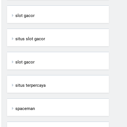
slot gacor
situs slot gacor
slot gacor
situs terpercaya
spaceman