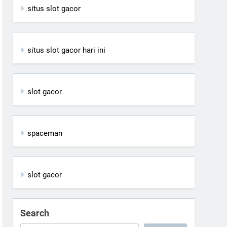
situs slot gacor
situs slot gacor hari ini
slot gacor
spaceman
slot gacor
Search