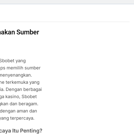
nakan Sumber
 Sbobet yang
tips memilih sumber
 menyenangkan.
ine terkemuka yang
ia. Dengan berbagai
gga kasino, Sbobet
kan dan beragam.
t dengan aman dan
yang terpercaya.
aya Itu Penting?