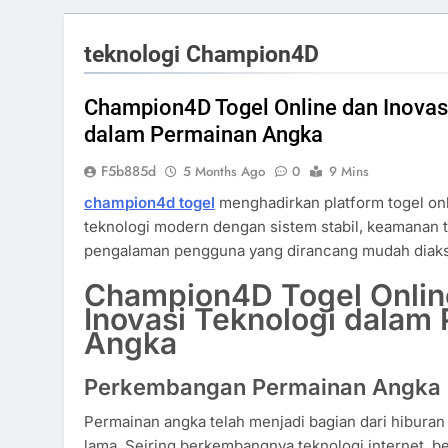
teknologi Champion4D
Champion4D Togel Online dan Inovas
dalam Permainan Angka
F5b885d
5 Months Ago
0
9 Mins
champion4d togel
menghadirkan platform togel onl
teknologi modern dengan sistem stabil, keamanan t
pengalaman pengguna yang dirancang mudah diak
Champion4D Togel Onlin
Inovasi Teknologi dalam
Angka
Perkembangan Permainan Angka di
Permainan angka telah menjadi bagian dari hiburan
lama. Seiring berkembangnya teknologi internet, be