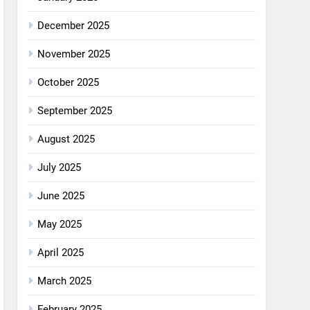
December 2025
November 2025
October 2025
September 2025
August 2025
July 2025
June 2025
May 2025
April 2025
March 2025
February 2025