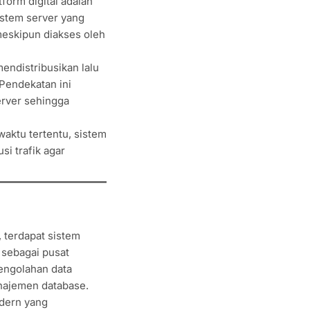
form digital adalah
istem server yang
meskipun diakses oleh
endistribusikan lalu
 Pendekatan ini
erver sehingga
waktu tertentu, sistem
si trafik agar
, terdapat sistem
sebagai pusat
engolahan data
najemen database.
dern yang