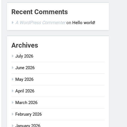
Recent Comments
A WordPress Commenter
on
Hello world!
Archives
July 2026
June 2026
May 2026
April 2026
March 2026
February 2026
January 2026