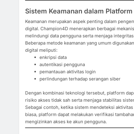
Sistem Keamanan dalam Platform 
Keamanan merupakan aspek penting dalam pengem
digital. Champion4D menerapkan berbagai mekan
melindungi data pengguna serta menjaga integritas
Beberapa metode keamanan yang umum digunakan 
digital meliputi:
enkripsi data
autentikasi pengguna
pemantauan aktivitas login
perlindungan terhadap serangan siber
Dengan kombinasi teknologi tersebut, platform da
risiko akses tidak sah serta menjaga stabilitas siste
Sebagai contoh, ketika sistem mendeteksi aktivitas 
biasa, platform dapat melakukan verifikasi tambah
mengizinkan akses ke akun pengguna.