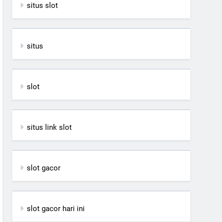
situs slot
situs
slot
situs link slot
slot gacor
slot gacor hari ini