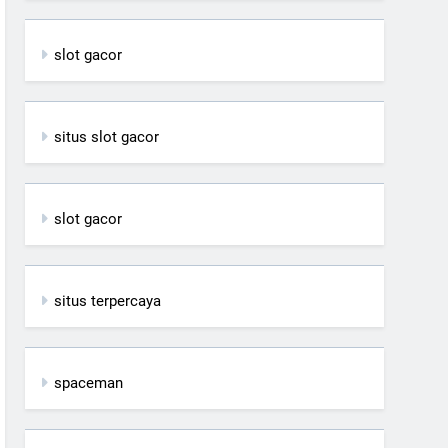
slot gacor
situs slot gacor
slot gacor
situs terpercaya
spaceman