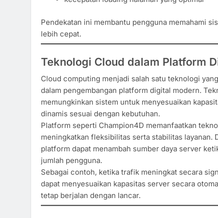
Pendekatan ini membantu pengguna memahami sis
lebih cepat.
Teknologi Cloud dalam Platform Di
Cloud computing menjadi salah satu teknologi yan
dalam pengembangan platform digital modern. Tekn
memungkinkan sistem untuk menyesuaikan kapasit
dinamis sesuai dengan kebutuhan.
Platform seperti Champion4D memanfaatkan teknol
meningkatkan fleksibilitas serta stabilitas layanan.
platform dapat menambah sumber daya server ketik
jumlah pengguna.
Sebagai contoh, ketika trafik meningkat secara sign
dapat menyesuaikan kapasitas server secara otoma
tetap berjalan dengan lancar.