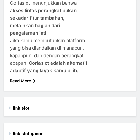
Corlaslot menunjukkan bahwa
akses lintas perangkat bukan
sekadar fitur tambahan,
melainkan bagian dari
pengalaman inti
.
Jika kamu membutuhkan platform
yang bisa diandalkan di manapun,
kapanpun, dan dengan perangkat
apapun,
Corlaslot adalah alternatif
adaptif yang layak kamu pilih.
Read More
link slot
link slot gacor