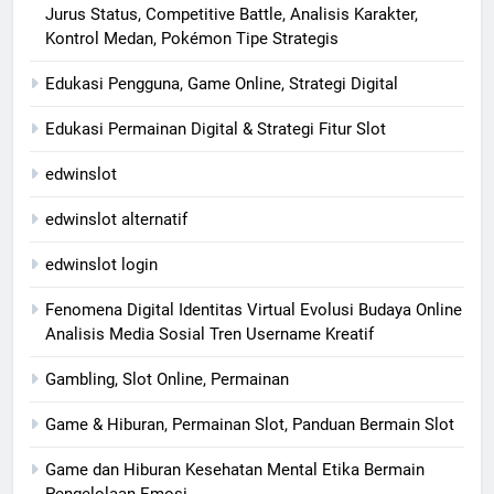
Jurus Status, Competitive Battle, Analisis Karakter,
Kontrol Medan, Pokémon Tipe Strategis
Edukasi Pengguna, Game Online, Strategi Digital
Edukasi Permainan Digital & Strategi Fitur Slot
edwinslot
edwinslot alternatif
edwinslot login
Fenomena Digital Identitas Virtual Evolusi Budaya Online
Analisis Media Sosial Tren Username Kreatif
Gambling, Slot Online, Permainan
Game & Hiburan, Permainan Slot, Panduan Bermain Slot
Game dan Hiburan Kesehatan Mental Etika Bermain
Pengelolaan Emosi