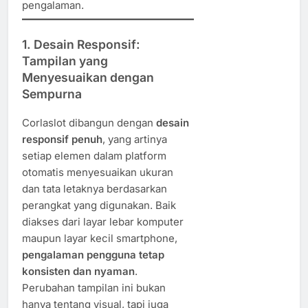
pengalaman.
1.
Desain Responsif:
Tampilan yang
Menyesuaikan dengan
Sempurna
Corlaslot dibangun dengan
desain
responsif penuh
, yang artinya
setiap elemen dalam platform
otomatis menyesuaikan ukuran
dan tata letaknya berdasarkan
perangkat yang digunakan. Baik
diakses dari layar lebar komputer
maupun layar kecil smartphone,
pengalaman pengguna tetap
konsisten dan nyaman
.
Perubahan tampilan ini bukan
hanya tentang visual, tapi juga