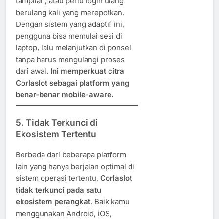
tampilan, atau perlu login ulang
berulang kali yang merepotkan.
Dengan sistem yang adaptif ini,
pengguna bisa memulai sesi di
laptop, lalu melanjutkan di ponsel
tanpa harus mengulangi proses
dari awal.
Ini memperkuat citra
Corlaslot sebagai platform yang
benar-benar mobile-aware.
5.
Tidak Terkunci di
Ekosistem Tertentu
Berbeda dari beberapa platform
lain yang hanya berjalan optimal di
sistem operasi tertentu,
Corlaslot
tidak terkunci pada satu
ekosistem perangkat
. Baik kamu
menggunakan Android, iOS,