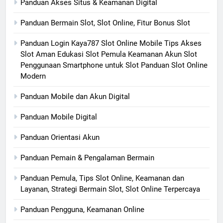
Panduan Akses Situs & Keamanan Digital
Panduan Bermain Slot, Slot Online, Fitur Bonus Slot
Panduan Login Kaya787 Slot Online Mobile Tips Akses
Slot Aman Edukasi Slot Pemula Keamanan Akun Slot
Penggunaan Smartphone untuk Slot Panduan Slot Online
Modern
Panduan Mobile dan Akun Digital
Panduan Mobile Digital
Panduan Orientasi Akun
Panduan Pemain & Pengalaman Bermain
Panduan Pemula, Tips Slot Online, Keamanan dan
Layanan, Strategi Bermain Slot, Slot Online Terpercaya
Panduan Pengguna, Keamanan Online