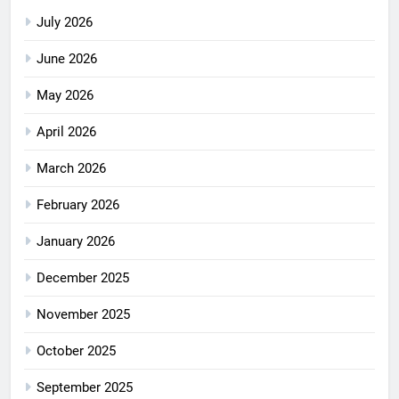
July 2026
June 2026
May 2026
April 2026
March 2026
February 2026
January 2026
December 2025
November 2025
October 2025
September 2025