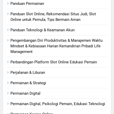
Panduan Permainan
Panduan Slot Online, Rekomendasi Situs Judi, Slot
Online untuk Pemula, Tips Bermain Aman
Panduan Teknologi & Keamanan Akun
Pengembangan Diri Produktivitas & Manajemen Waktu
Mindset & Kebiasaan Harian Kemandirian Pribadi Life
Management
Perbandingan Platform Slot Online Edukasi Pemain
Perjalanan & Liburan
Permainan & Strategi
Permainan Digital
Permainan Digital, Psikologi Pemain, Edukasi Teknologi