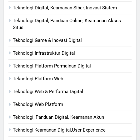
Teknologi Digital, Keamanan Siber, Inovasi Sistem
Teknologi Digital, Panduan Online, Keamanan Akses
Situs
Teknologi Game & Inovasi Digital
Teknologi Infrastruktur Digital
Teknologi Platform Permainan Digital
Teknologi Platform Web
Teknologi Web & Performa Digital
Teknologi Web Platform
Teknologi, Panduan Digital, Keamanan Akun
Teknologi,Keamanan Digital,User Experience