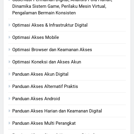
Dinamika Sistem Game, Perilaku Mesin Virtual,
Pengalaman Bermain Konsisten
Optimasi Akses & Infrastruktur Digital
Optimasi Akses Mobile
Optimasi Browser dan Keamanan Akses
Optimasi Koneksi dan Akses Akun
Panduan Akses Akun Digital
Panduan Akses Alternatif Praktis
Panduan Akses Android
Panduan Akses Harian dan Keamanan Digital
Panduan Akses Multi Perangkat