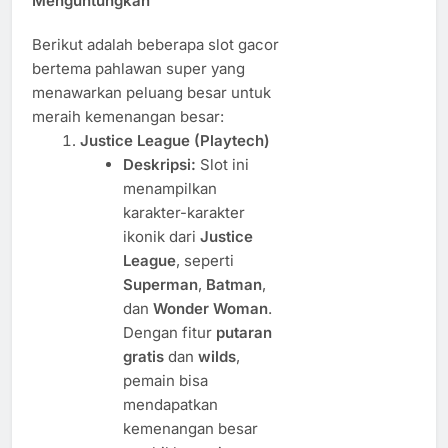
Menguntungkan
Berikut adalah beberapa slot gacor
bertema pahlawan super yang
menawarkan peluang besar untuk
meraih kemenangan besar:
Justice League (Playtech)
Deskripsi:
Slot ini
menampilkan
karakter-karakter
ikonik dari
Justice
League
, seperti
Superman
,
Batman
,
dan
Wonder Woman
.
Dengan fitur
putaran
gratis
dan
wilds
,
pemain bisa
mendapatkan
kemenangan besar