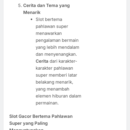
Cerita dan Tema yang
Menarik
Slot bertema
pahlawan super
menawarkan
pengalaman bermain
yang lebih mendalam
dan menyenangkan.
Cerita
dari karakter-
karakter pahlawan
super memberi latar
belakang menarik,
yang menambah
elemen hiburan dalam
permainan.
Slot Gacor Bertema Pahlawan
Super yang Paling