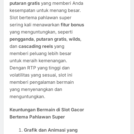
putaran gratis
yang memberi Anda
kesempatan untuk menang besar.
Slot bertema pahlawan super
sering kali menawarkan
fitur bonus
yang menguntungkan, seperti
pengganda
,
putaran gratis
,
wilds
,
dan
cascading reels
yang
memberi peluang lebih besar
untuk meraih kemenangan.
Dengan RTP yang tinggi dan
volatilitas yang sesuai, slot ini
memberi pengalaman bermain
yang menyenangkan dan
menguntungkan.
Keuntungan Bermain di Slot Gacor
Bertema Pahlawan Super
Grafik dan Animasi yang