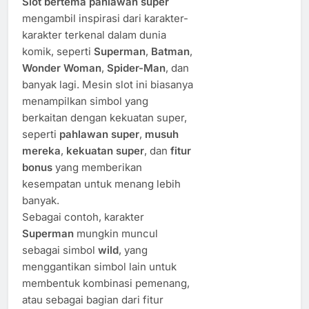
Slot bertema pahlawan super
mengambil inspirasi dari karakter-
karakter terkenal dalam dunia
komik, seperti
Superman
,
Batman
,
Wonder Woman
,
Spider-Man
, dan
banyak lagi. Mesin slot ini biasanya
menampilkan simbol yang
berkaitan dengan kekuatan super,
seperti
pahlawan super
,
musuh
mereka
,
kekuatan super
, dan
fitur
bonus
yang memberikan
kesempatan untuk menang lebih
banyak.
Sebagai contoh, karakter
Superman
mungkin muncul
sebagai simbol
wild
, yang
menggantikan simbol lain untuk
membentuk kombinasi pemenang,
atau sebagai bagian dari fitur