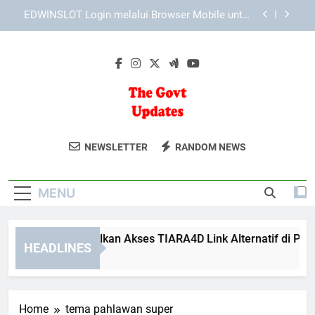
Skip
Cara Login Edwinslot dengan Aman di Perangkat
to
Pribadi
content
Cara Lebah4D Login dengan Cepat di Berbagai
Perangkat secara Aman dan Praktis
Cara Mengoptimalkan Akses TIARA4D Link
Alternatif di Ponsel
EDWINSLOT Login melalui Browser Mobile untuk
Akses yang Lebih Efisien
The Govt
Dapatkan Berita Terkini Dan Update Dari
Cara Login Edwinslot dengan Aman di Perangkat
NEWSLETTER
RANDOM NEWS
Pribadi
Updates
Dunia Pemerintahan Di The Govt
Cara Lebah4D Login dengan Cepat di Berbagai
Updates. Informasi Terpercaya Untuk
Perangkat secara Aman dan Praktis
MENU
Masyarakat.
ra Mengoptimalkan Akses TIARA4D Link Alternatif di Ponsel
HEADLINES
Weeks Ago
Home
tema pahlawan super