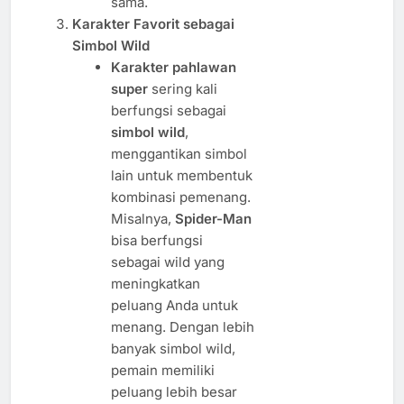
sama.
Karakter Favorit sebagai
Simbol Wild
Karakter pahlawan
super
sering kali
berfungsi sebagai
simbol wild
,
menggantikan simbol
lain untuk membentuk
kombinasi pemenang.
Misalnya,
Spider-Man
bisa berfungsi
sebagai wild yang
meningkatkan
peluang Anda untuk
menang. Dengan lebih
banyak simbol wild,
pemain memiliki
peluang lebih besar