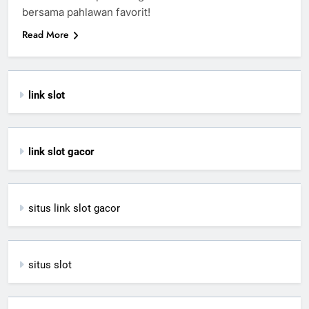
bersama pahlawan favorit!
Read More
link slot
link slot gacor
situs link slot gacor
situs slot