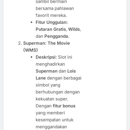
sambil bermain
bersama pahlawan
favorit mereka.
Fitur Unggulan:
Putaran Gratis
,
Wilds
,
dan
Pengganda
.
Superman: The Movie
(WMS)
Deskripsi:
Slot ini
menghadirkan
Superman
dan
Lois
Lane
dengan berbagai
simbol yang
berhubungan dengan
kekuatan super.
Dengan
fitur bonus
yang memberi
kesempatan untuk
menggandakan