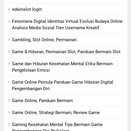
edwinslot login
Fenomena Digital Identitas Virtual Evolusi Budaya Online
Analisis Media Sosial Tren Username Kreatif
Gambling, Slot Online, Permainan
Game & Hiburan, Permainan Slot, Panduan Bermain Slot
Game dan Hiburan Kesehatan Mental Etika Bermain
Pengelolaan Emosi
Game Online Pemula Panduan Game Hiburan Digital
Pengembangan Diri
Game Online, Panduan Bermain
Game Online, Strategi Bermain, Review Game
Gaming Kesehatan Mental Tips Bermain Game