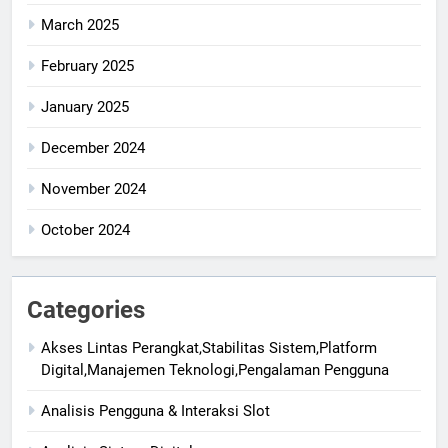
March 2025
February 2025
January 2025
December 2024
November 2024
October 2024
Categories
Akses Lintas Perangkat,Stabilitas Sistem,Platform
Digital,Manajemen Teknologi,Pengalaman Pengguna
Analisis Pengguna & Interaksi Slot