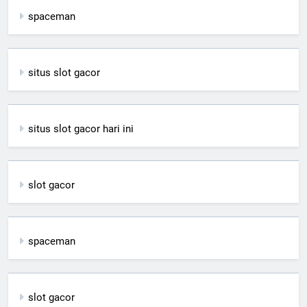
spaceman
situs slot gacor
situs slot gacor hari ini
slot gacor
spaceman
slot gacor