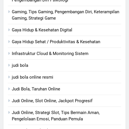
Pengembangan Diri Psikologi
Gaming, Tips Gaming, Pengembangan Diri, Keterampilan
Gaming, Strategi Game
Gaya Hidup & Kesehatan Digital
Gaya Hidup Sehat / Produktivitas & Kesehatan
Infrastruktur Cloud & Monitoring Sistem
judi bola
judi bola online resmi
Judi Bola, Taruhan Online
Judi Online, Slot Online, Jackpot Progresif
Judi Online, Strategi Slot, Tips Bermain Aman,
Pengelolaan Emosi, Panduan Pemula