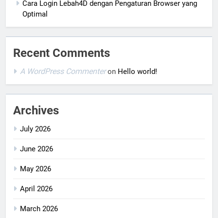
Cara Login Lebah4D dengan Pengaturan Browser yang
Optimal
Recent Comments
A WordPress Commenter
on
Hello world!
Archives
July 2026
June 2026
May 2026
April 2026
March 2026