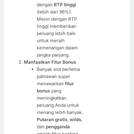
dengan
RTP tinggi
(lebih dari 96%).
Mesin dengan RTP
tinggi memberikan
peluang lebih baik
untuk meraih
kemenangan dalam
jangka panjang.
Manfaatkan Fitur Bonus
Banyak slot bertema
pahlawan super
menawarkan
fitur
bonus
yang
meningkatkan
peluang Anda untuk
menang lebih banyak.
Putaran gratis
,
wilds
,
dan
pengganda
adalah fitur penting