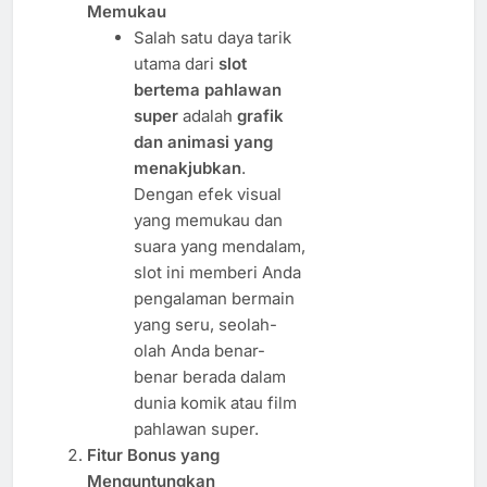
Memukau
Salah satu daya tarik
utama dari
slot
bertema pahlawan
super
adalah
grafik
dan animasi yang
menakjubkan
.
Dengan efek visual
yang memukau dan
suara yang mendalam,
slot ini memberi Anda
pengalaman bermain
yang seru, seolah-
olah Anda benar-
benar berada dalam
dunia komik atau film
pahlawan super.
Fitur Bonus yang
Menguntungkan