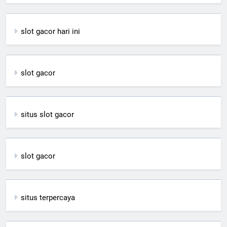
slot gacor hari ini
slot gacor
situs slot gacor
slot gacor
situs terpercaya