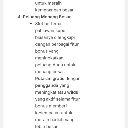
untuk meraih
kemenangan besar.
Peluang Menang Besar
Slot bertema
pahlawan super
biasanya dilengkapi
dengan berbagai fitur
bonus yang
meningkatkan
peluang Anda untuk
menang besar.
Putaran gratis
dengan
pengganda
yang
meningkat atau
wilds
yang aktif selama fitur
bonus memberi
kesempatan untuk
meraih hadiah yang
lebih besar.