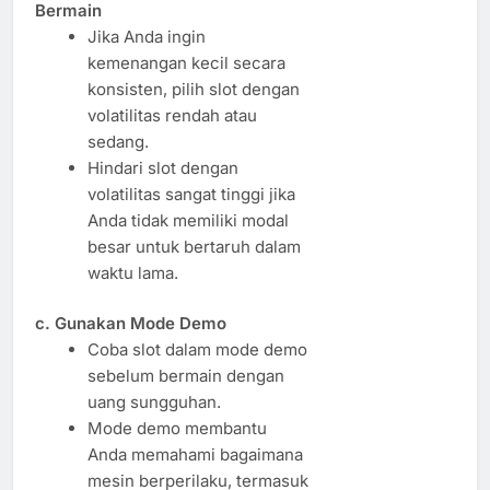
Bermain
Jika Anda ingin
kemenangan kecil secara
konsisten, pilih slot dengan
volatilitas rendah atau
sedang.
Hindari slot dengan
volatilitas sangat tinggi jika
Anda tidak memiliki modal
besar untuk bertaruh dalam
waktu lama.
c. Gunakan Mode Demo
Coba slot dalam mode demo
sebelum bermain dengan
uang sungguhan.
Mode demo membantu
Anda memahami bagaimana
mesin berperilaku, termasuk