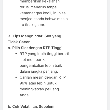
memberikan kekalahan
terus-menerus tanpa
kemenangan kecil, ini bisa
menjadi tanda bahwa mesin
itu tidak gacor.
3. Tips Menghindari Slot yang
Tidak Gacor
a. Pilih Slot dengan RTP Tinggi
RTP yang lebih tinggi berarti
slot memberikan
pengembalian lebih baik
dalam jangka panjang.
Carilah mesin dengan RTP
96% atau lebih untuk
meningkatkan peluang
Anda.
b. Cek Volatilitas Sebelum