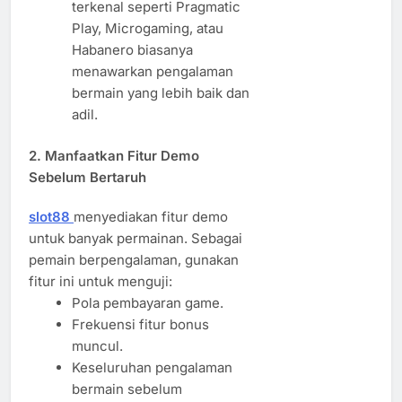
terkenal seperti Pragmatic
Play, Microgaming, atau
Habanero biasanya
menawarkan pengalaman
bermain yang lebih baik dan
adil.
2.
Manfaatkan Fitur Demo
Sebelum Bertaruh
slot88
menyediakan fitur demo
untuk banyak permainan. Sebagai
pemain berpengalaman, gunakan
fitur ini untuk menguji:
Pola pembayaran game.
Frekuensi fitur bonus
muncul.
Keseluruhan pengalaman
bermain sebelum