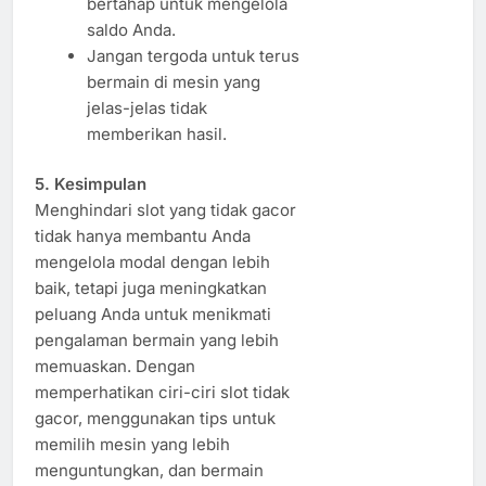
bertahap untuk mengelola
saldo Anda.
Jangan tergoda untuk terus
bermain di mesin yang
jelas-jelas tidak
memberikan hasil.
5. Kesimpulan
Menghindari slot yang tidak gacor
tidak hanya membantu Anda
mengelola modal dengan lebih
baik, tetapi juga meningkatkan
peluang Anda untuk menikmati
pengalaman bermain yang lebih
memuaskan. Dengan
memperhatikan ciri-ciri slot tidak
gacor, menggunakan tips untuk
memilih mesin yang lebih
menguntungkan, dan bermain