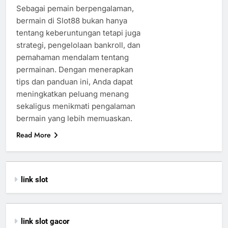
Sebagai pemain berpengalaman,
bermain di Slot88 bukan hanya
tentang keberuntungan tetapi juga
strategi, pengelolaan bankroll, dan
pemahaman mendalam tentang
permainan. Dengan menerapkan
tips dan panduan ini, Anda dapat
meningkatkan peluang menang
sekaligus menikmati pengalaman
bermain yang lebih memuaskan.
Read More
link slot
link slot gacor