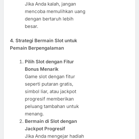
Jika Anda kalah, jangan
mencoba memulihkan uang
dengan bertaruh lebih
besar.
4.
Strategi Bermain Slot untuk
Pemain Berpengalaman
Pilih Slot dengan Fitur
Bonus Menarik
Game slot dengan fitur
seperti putaran gratis,
simbol liar, atau jackpot
progresif memberikan
peluang tambahan untuk
menang.
Bermain di Slot dengan
Jackpot Progresif
Jika Anda mengejar hadiah