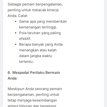
Sebagai pemain berpengalaman,
penting untuk melacak kinerja
Anda. Catat:
Game apa yang memberikan
kemenangan tertinggi.
Pola taruhan yang paling
efektif.
Berapa banyak yang Anda
menangkan atau kalah
dalam jangka waktu
tertentu.
6.
Waspadai Perilaku Bermain
Anda
Meskipun Anda seorang pemain
berpengalaman, penting untuk
tetap menjaga keseimbangan
antara hiburan dan tanggung