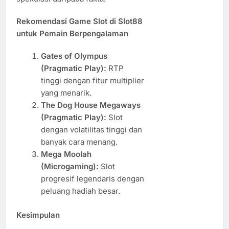
Rekomendasi Game Slot di Slot88
untuk Pemain Berpengalaman
Gates of Olympus
(Pragmatic Play):
RTP
tinggi dengan fitur multiplier
yang menarik.
The Dog House Megaways
(Pragmatic Play):
Slot
dengan volatilitas tinggi dan
banyak cara menang.
Mega Moolah
(Microgaming):
Slot
progresif legendaris dengan
peluang hadiah besar.
Kesimpulan