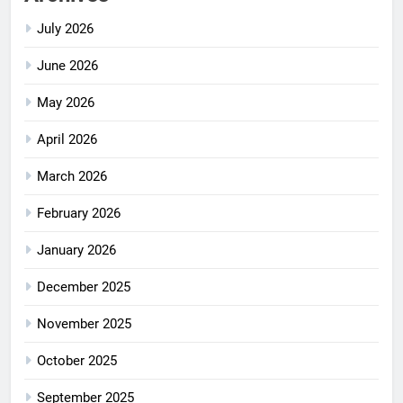
July 2026
June 2026
May 2026
April 2026
March 2026
February 2026
January 2026
December 2025
November 2025
October 2025
September 2025