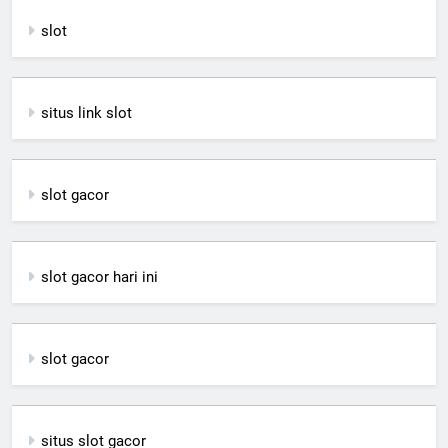
slot
situs link slot
slot gacor
slot gacor hari ini
slot gacor
situs slot gacor