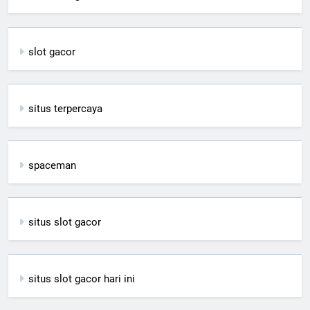
slot gacor
situs terpercaya
spaceman
situs slot gacor
situs slot gacor hari ini