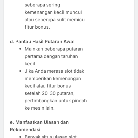
seberapa sering
kemenangan kecil muncul
atau seberapa sulit memicu
fitur bonus.
d. Pantau Hasil Putaran Awal
Mainkan beberapa putaran
pertama dengan taruhan
kecil.
Jika Anda merasa slot tidak
memberikan kemenangan
kecil atau fitur bonus
setelah 20–30 putaran,
pertimbangkan untuk pindah
ke mesin lain.
e. Manfaatkan Ulasan dan
Rekomendasi
Banyak situs ulasan slot