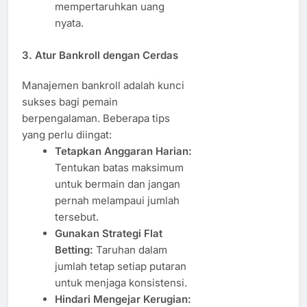
mempertaruhkan uang
nyata.
3.
Atur Bankroll dengan Cerdas
Manajemen bankroll adalah kunci
sukses bagi pemain
berpengalaman. Beberapa tips
yang perlu diingat:
Tetapkan Anggaran Harian:
Tentukan batas maksimum
untuk bermain dan jangan
pernah melampaui jumlah
tersebut.
Gunakan Strategi Flat
Betting:
Taruhan dalam
jumlah tetap setiap putaran
untuk menjaga konsistensi.
Hindari Mengejar Kerugian: