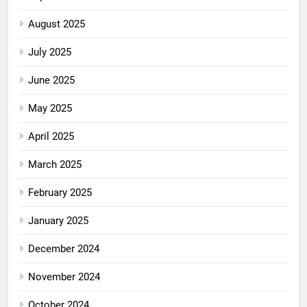
August 2025
July 2025
June 2025
May 2025
April 2025
March 2025
February 2025
January 2025
December 2024
November 2024
October 2024