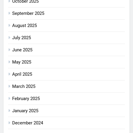
October 2025
September 2025
August 2025
July 2025
June 2025
May 2025
April 2025
March 2025
February 2025
January 2025
December 2024