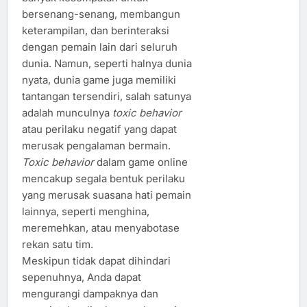
bersenang-senang, membangun
keterampilan, dan berinteraksi
dengan pemain lain dari seluruh
dunia. Namun, seperti halnya dunia
nyata, dunia game juga memiliki
tantangan tersendiri, salah satunya
adalah munculnya
toxic behavior
atau perilaku negatif yang dapat
merusak pengalaman bermain.
Toxic behavior
dalam game online
mencakup segala bentuk perilaku
yang merusak suasana hati pemain
lainnya, seperti menghina,
meremehkan, atau menyabotase
rekan satu tim.
Meskipun tidak dapat dihindari
sepenuhnya, Anda dapat
mengurangi dampaknya dan