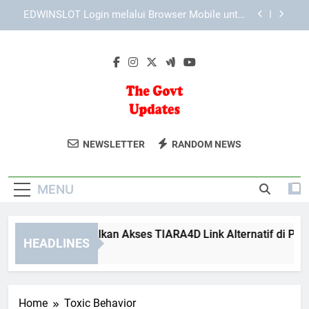
Skip
Cara Login Edwinslot dengan Aman di Perangkat
to
Pribadi
content
Cara Lebah4D Login dengan Cepat di Berbagai
Perangkat secara Aman dan Praktis
Cara Mengoptimalkan Akses TIARA4D Link
Alternatif di Ponsel
EDWINSLOT Login melalui Browser Mobile untuk
Akses yang Lebih Efisien
The Govt
Dapatkan Berita Terkini Dan Update Dari
Cara Login Edwinslot dengan Aman di Perangkat
NEWSLETTER
RANDOM NEWS
Pribadi
Updates
Dunia Pemerintahan Di The Govt
Cara Lebah4D Login dengan Cepat di Berbagai
Updates. Informasi Terpercaya Untuk
Perangkat secara Aman dan Praktis
MENU
Masyarakat.
ra Mengoptimalkan Akses TIARA4D Link Alternatif di Ponsel
HEADLINES
Weeks Ago
Home
Toxic Behavior