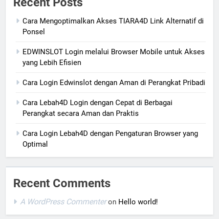
Recent Posts
Cara Mengoptimalkan Akses TIARA4D Link Alternatif di
Ponsel
EDWINSLOT Login melalui Browser Mobile untuk Akses
yang Lebih Efisien
Cara Login Edwinslot dengan Aman di Perangkat Pribadi
Cara Lebah4D Login dengan Cepat di Berbagai
Perangkat secara Aman dan Praktis
Cara Login Lebah4D dengan Pengaturan Browser yang
Optimal
Recent Comments
A WordPress Commenter
on
Hello world!