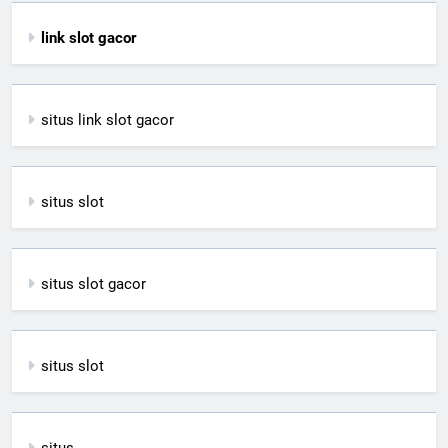
link slot gacor
situs link slot gacor
situs slot
situs slot gacor
situs slot
situs