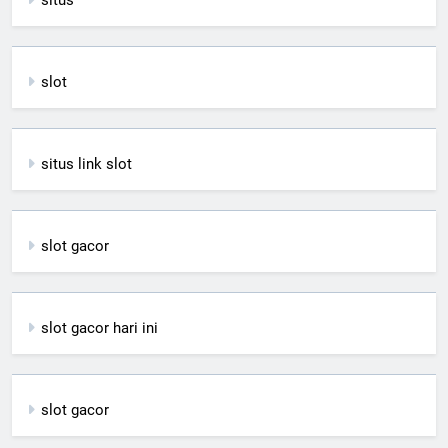
slot
situs link slot
slot gacor
slot gacor hari ini
slot gacor