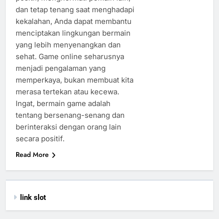
dan tetap tenang saat menghadapi
kekalahan, Anda dapat membantu
menciptakan lingkungan bermain
yang lebih menyenangkan dan
sehat. Game online seharusnya
menjadi pengalaman yang
memperkaya, bukan membuat kita
merasa tertekan atau kecewa.
Ingat, bermain game adalah
tentang bersenang-senang dan
berinteraksi dengan orang lain
secara positif.
Read More
link slot