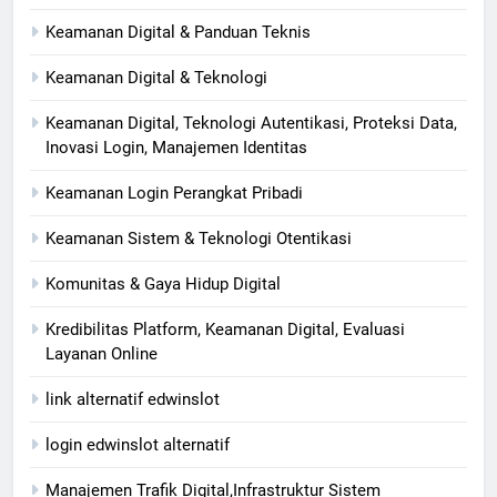
Keamanan Digital & Panduan Teknis
Keamanan Digital & Teknologi
Keamanan Digital, Teknologi Autentikasi, Proteksi Data,
Inovasi Login, Manajemen Identitas
Keamanan Login Perangkat Pribadi
Keamanan Sistem & Teknologi Otentikasi
Komunitas & Gaya Hidup Digital
Kredibilitas Platform, Keamanan Digital, Evaluasi
Layanan Online
link alternatif edwinslot
login edwinslot alternatif
Manajemen Trafik Digital,Infrastruktur Sistem