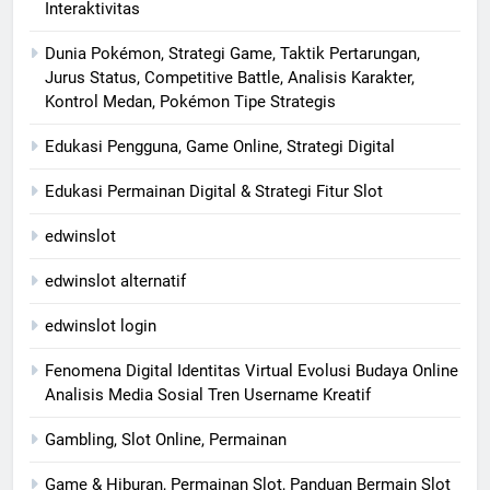
Interaktivitas
Dunia Pokémon, Strategi Game, Taktik Pertarungan,
Jurus Status, Competitive Battle, Analisis Karakter,
Kontrol Medan, Pokémon Tipe Strategis
Edukasi Pengguna, Game Online, Strategi Digital
Edukasi Permainan Digital & Strategi Fitur Slot
edwinslot
edwinslot alternatif
edwinslot login
Fenomena Digital Identitas Virtual Evolusi Budaya Online
Analisis Media Sosial Tren Username Kreatif
Gambling, Slot Online, Permainan
Game & Hiburan, Permainan Slot, Panduan Bermain Slot