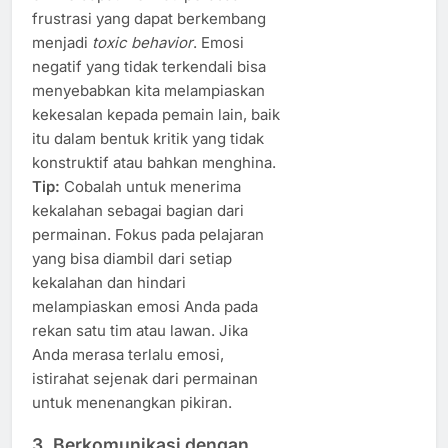
frustrasi yang dapat berkembang
menjadi
toxic behavior
. Emosi
negatif yang tidak terkendali bisa
menyebabkan kita melampiaskan
kekesalan kepada pemain lain, baik
itu dalam bentuk kritik yang tidak
konstruktif atau bahkan menghina.
Tip:
Cobalah untuk menerima
kekalahan sebagai bagian dari
permainan. Fokus pada pelajaran
yang bisa diambil dari setiap
kekalahan dan hindari
melampiaskan emosi Anda pada
rekan satu tim atau lawan. Jika
Anda merasa terlalu emosi,
istirahat sejenak dari permainan
untuk menenangkan pikiran.
3.
Berkomunikasi dengan