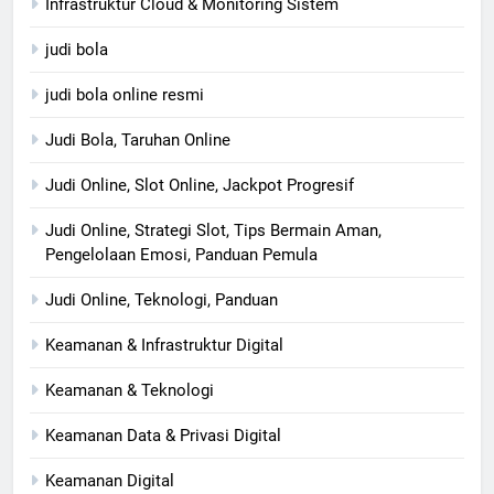
Infrastruktur Cloud & Monitoring Sistem
judi bola
judi bola online resmi
Judi Bola, Taruhan Online
Judi Online, Slot Online, Jackpot Progresif
Judi Online, Strategi Slot, Tips Bermain Aman,
Pengelolaan Emosi, Panduan Pemula
Judi Online, Teknologi, Panduan
Keamanan & Infrastruktur Digital
Keamanan & Teknologi
Keamanan Data & Privasi Digital
Keamanan Digital